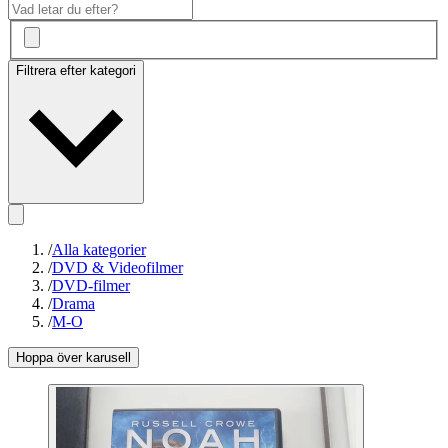
Filtrera efter kategori
/
Alla kategorier
/
DVD & Videofilmer
/
DVD-filmer
/
Drama
/
M-O
Hoppa över karusell