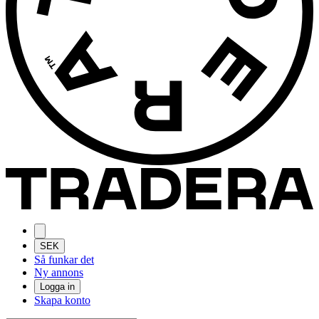
SEK
Så funkar det
Ny annons
Logga in
Skapa konto