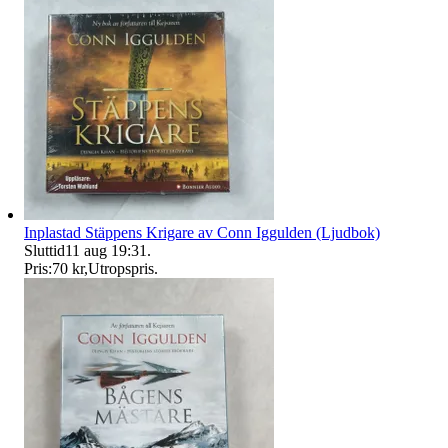
Inplastad Stäppens Krigare av Conn Iggulden (Ljudbok)
Sluttid
11 aug 19:31
.
Pris:
70 kr
,
Utropspris
.