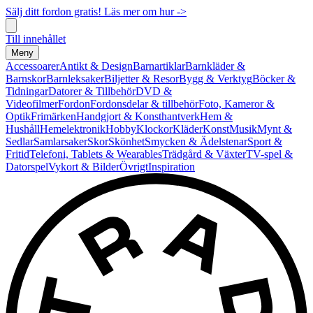
Sälj ditt fordon gratis! Läs mer om hur ->
Till innehållet
Meny
Accessoarer
Antikt & Design
Barnartiklar
Barnkläder &
Barnskor
Barnleksaker
Biljetter & Resor
Bygg & Verktyg
Böcker &
Tidningar
Datorer & Tillbehör
DVD &
Videofilmer
Fordon
Fordonsdelar & tillbehör
Foto, Kameror &
Optik
Frimärken
Handgjort & Konsthantverk
Hem &
Hushåll
Hemelektronik
Hobby
Klockor
Kläder
Konst
Musik
Mynt &
Sedlar
Samlarsaker
Skor
Skönhet
Smycken & Ädelstenar
Sport &
Fritid
Telefoni, Tablets & Wearables
Trädgård & Växter
TV-spel &
Datorspel
Vykort & Bilder
Övrigt
Inspiration