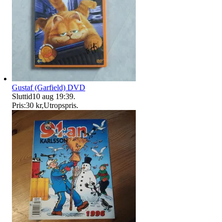
Gustaf (Garfield) DVD
Sluttid
10 aug 19:39
.
Pris:
30 kr
,
Utropspris
.