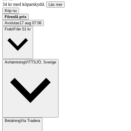
34 kr med köparskydd.
Läs mer
Köp nu
Föreslå pris
Avslutas
17 aug 07:06
Frakt
Från 51 kr
Avhämtning
VITTSJÖ, Sverige
Betalning
Via Tradera