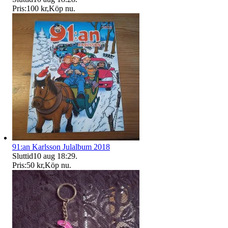
Pris:
100 kr
,
Köp nu
.
91:an Karlsson Julalbum 2018
Sluttid
10 aug 18:29
.
Pris:
50 kr
,
Köp nu
.