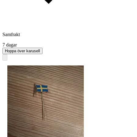
Samfrakt
7 dagar
Hoppa över karusell