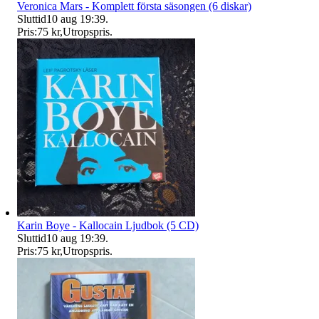
Veronica Mars - Komplett första säsongen (6 diskar)
Sluttid
10 aug 19:39
.
Pris:
75 kr
,
Utropspris
.
Karin Boye - Kallocain Ljudbok (5 CD)
Sluttid
10 aug 19:39
.
Pris:
75 kr
,
Utropspris
.