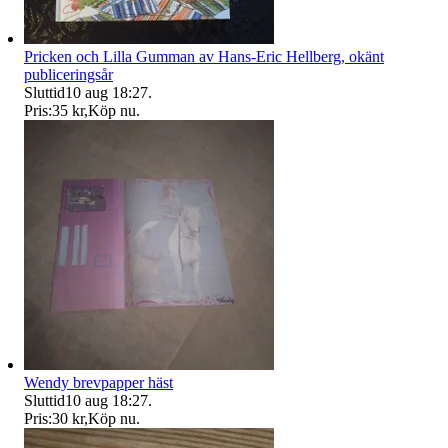
Pricken och Lilla Gumman av Hans-Eric Hellberg, okänt
publiceringsår
Sluttid
10 aug 18:27
.
Pris:
35 kr
,
Köp nu
.
Wendy brevpapper häst
Sluttid
10 aug 18:27
.
Pris:
30 kr
,
Köp nu
.