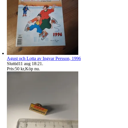
Agust och Lotta av Ingvar Persson, 1996
Sluttid
11 aug 18:21
.
Pris:
50 kr
,
Köp nu
.