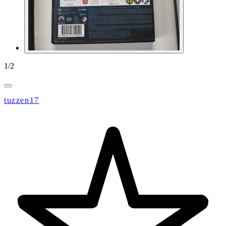
1
/
2
tuzzen17