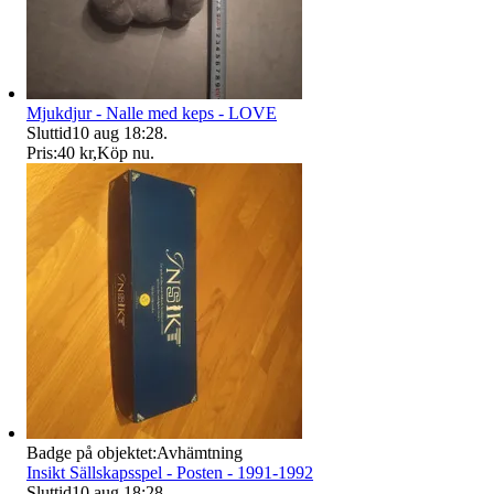
Mjukdjur - Nalle med keps - LOVE
Sluttid
10 aug 18:28
.
Pris:
40 kr
,
Köp nu
.
Badge på objektet:
Avhämtning
Insikt Sällskapsspel - Posten - 1991-1992
Sluttid
10 aug 18:28
.