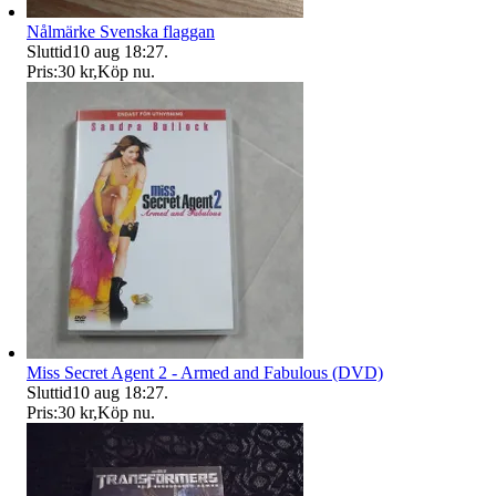
Nålmärke Svenska flaggan
Sluttid
10 aug 18:27
.
Pris:
30 kr
,
Köp nu
.
Miss Secret Agent 2 - Armed and Fabulous (DVD)
Sluttid
10 aug 18:27
.
Pris:
30 kr
,
Köp nu
.