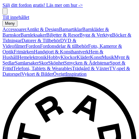
Sälj ditt fordon gratis! Läs mer om hur ->
Till innehållet
Meny
Accessoarer
Antikt & Design
Barnartiklar
Barnkläder &
Barnskor
Barnleksaker
Biljetter & Resor
Bygg & Verktyg
Böcker &
Tidningar
Datorer & Tillbehör
DVD &
Videofilmer
Fordon
Fordonsdelar & tillbehör
Foto, Kameror &
Optik
Frimärken
Handgjort & Konsthantverk
Hem &
Hushåll
Hemelektronik
Hobby
Klockor
Kläder
Konst
Musik
Mynt &
Sedlar
Samlarsaker
Skor
Skönhet
Smycken & Ädelstenar
Sport &
Fritid
Telefoni, Tablets & Wearables
Trädgård & Växter
TV-spel &
Datorspel
Vykort & Bilder
Övrigt
Inspiration