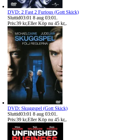
DVD: 2 Fast 2 Furious (Gott Skick)
Sluttid
03:01
8 aug 03:01
.
Pris:
39 kr
,
Eller Köp nu
45 kr
,
.
DVD: Skuggspel (Gott Skick)
Sluttid
03:01
8 aug 03:01
.
Pris:
39 kr
,
Eller Köp nu
45 kr
,
.