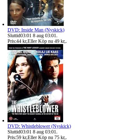
DVD: Inside Man (Nyskick)
Sluttid
03:01
8 aug 03:01
.
Pris:
44 kr
,
Eller Köp nu
49 kr
,
.
DVD: Whistleblower (Nyskick)
Sluttid
03:01
8 aug 03:01
.
Pris:
59 kr
,
Eller Köp nu
75 kr
,
.