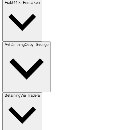
Frakt
44 kr Frimärken
Avhämtning
Osby, Sverige
Betalning
Via Tradera