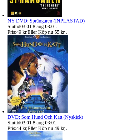
NY DVD: Sprängaren (INPLASTAD)
Sluttid
03:01
8 aug 03:01
.
Pris:
49 kr
,
Eller Köp nu
55 kr
,
.
DVD: Som Hund Och Katt (Nyskick)
Sluttid
03:01
8 aug 03:01
.
Pris:
44 kr
,
Eller Köp nu
49 kr
,
.