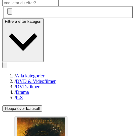
Filtrera efter kategori
/
Alla kategorier
/
DVD & Videofilmer
/
DVD-filmer
/
Drama
/
P-S
Hoppa över karusell