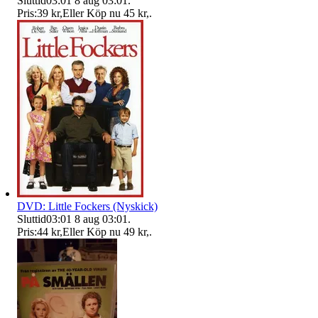
Sluttid
03:01
8 aug 03:01
.
Pris:
39 kr
,
Eller Köp nu
45 kr
,
.
DVD: Little Fockers (Nyskick)
Sluttid
03:01
8 aug 03:01
.
Pris:
44 kr
,
Eller Köp nu
49 kr
,
.