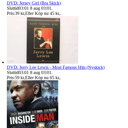
DVD: Jersey Girl (Bra Skick)
Sluttid
03:01
8 aug 03:01
.
Pris:
39 kr
,
Eller Köp nu
45 kr
,
.
DVD: Jerry Lee Lewis - Most Famous Hits (Nyskick)
Sluttid
03:01
8 aug 03:01
.
Pris:
59 kr
,
Eller Köp nu
65 kr
,
.