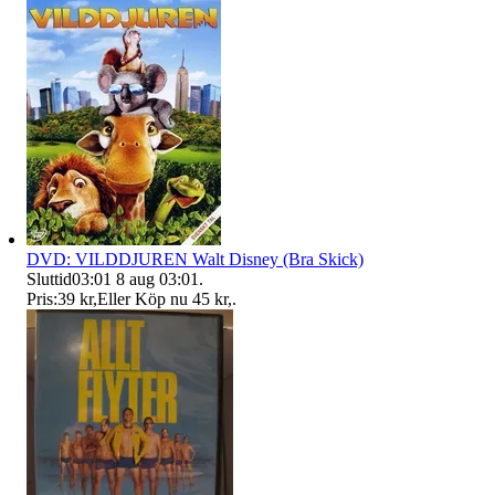
DVD: VILDDJUREN Walt Disney (Bra Skick)
Sluttid
03:01
8 aug 03:01
.
Pris:
39 kr
,
Eller Köp nu
45 kr
,
.