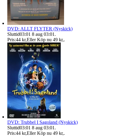
DVD: ALLT FLYTER (Nyskick)
Sluttid
03:01
8 aug 03:01
.
Pris:
44 kr
,
Eller Köp nu
49 kr
,
.
DVD: Trubbel I Sagoland (Nyskick)
Sluttid
03:01
8 aug 03:01
.
Pris:
44 kr
,
Eller Köp nu
49 kr
,
.