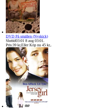
DVD På smällen (Nyskick)
Sluttid
03:01
8 aug 03:01
.
Pris:
39 kr
,
Eller Köp nu
45 kr
,
.