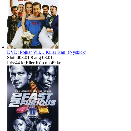
DVD: Pojkar Vill… Killar Kan! (Nyskick)
Sluttid
03:01
8 aug 03:01
.
Pris:
44 kr
,
Eller Köp nu
49 kr
,
.