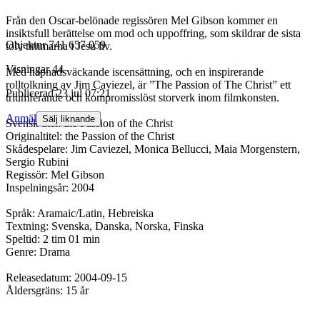
Från den Oscar-belönade regissören Mel Gibson kommer en
insiktsfull berättelse om mod och uppoffring, som skildrar de sista
Objektnr
741 657 059
tolv timmarna i Jesu liv.
Visningar
44
Med häpnadsväckande iscensättning, och en inspirerande
rolltolkning av Jim Caviezel, är ”The Passion of The Christ” ett
Publicerad
23 jul 07:21
triumferande och kompromisslöst storverk inom filmkonsten.
Anmäl
Sälj liknande
Svensk titel: the Passion of the Christ
Originaltitel: the Passion of the Christ
Skådespelare: Jim Caviezel, Monica Bellucci, Maia Morgenstern,
Sergio Rubini
Regissör: Mel Gibson
Inspelningsår: 2004
Språk: Aramaic/Latin, Hebreiska
Textning: Svenska, Danska, Norska, Finska
Speltid: 2 tim 01 min
Genre: Drama
Releasedatum: 2004-09-15
Åldersgräns: 15 år