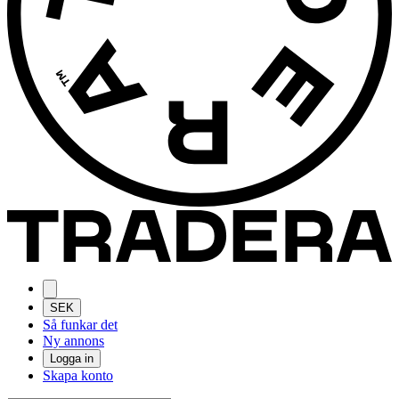
SEK
Så funkar det
Ny annons
Logga in
Skapa konto