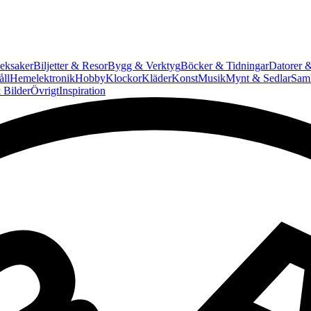
eksaker
Biljetter & Resor
Bygg & Verktyg
Böcker & Tidningar
Datorer &
ll
Hemelektronik
Hobby
Klockor
Kläder
Konst
Musik
Mynt & Sedlar
Saml
 Bilder
Övrigt
Inspiration