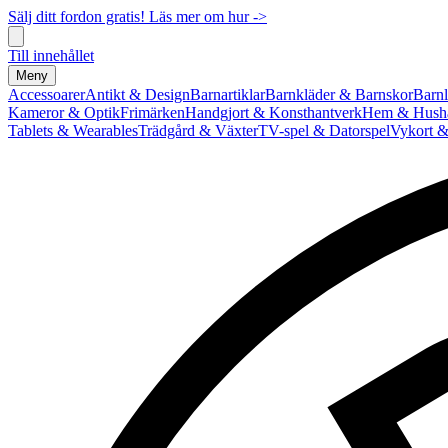
Sälj ditt fordon gratis! Läs mer om hur ->
Till innehållet
Meny
Accessoarer
Antikt & Design
Barnartiklar
Barnkläder & Barnskor
Barnl
Kameror & Optik
Frimärken
Handgjort & Konsthantverk
Hem & Hushå
Tablets & Wearables
Trädgård & Växter
TV-spel & Datorspel
Vykort &