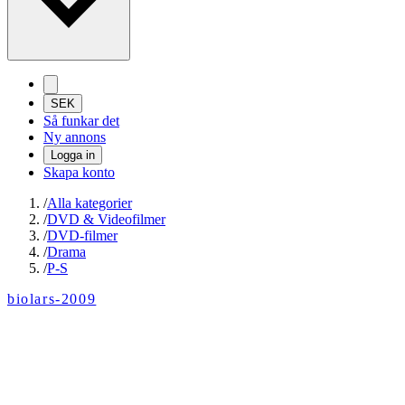
SEK
Så funkar det
Ny annons
Logga in
Skapa konto
/
Alla kategorier
/
DVD & Videofilmer
/
DVD-filmer
/
Drama
/
P-S
biolars-2009