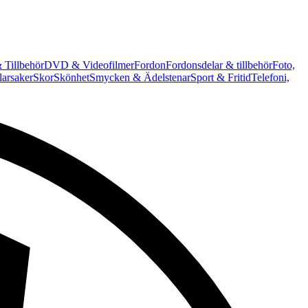
 Tillbehör
DVD & Videofilmer
Fordon
Fordonsdelar & tillbehör
Foto,
arsaker
Skor
Skönhet
Smycken & Ädelstenar
Sport & Fritid
Telefoni,