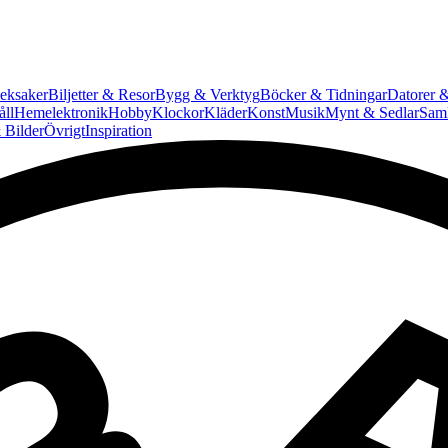
eksaker
Biljetter & Resor
Bygg & Verktyg
Böcker & Tidningar
Datorer &
ll
Hemelektronik
Hobby
Klockor
Kläder
Konst
Musik
Mynt & Sedlar
Saml
 Bilder
Övrigt
Inspiration