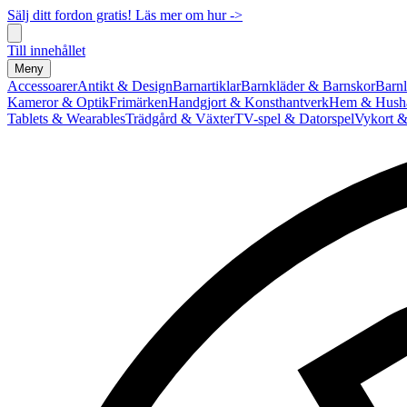
Sälj ditt fordon gratis! Läs mer om hur ->
Till innehållet
Meny
Accessoarer
Antikt & Design
Barnartiklar
Barnkläder & Barnskor
Barnl
Kameror & Optik
Frimärken
Handgjort & Konsthantverk
Hem & Hushå
Tablets & Wearables
Trädgård & Växter
TV-spel & Datorspel
Vykort &