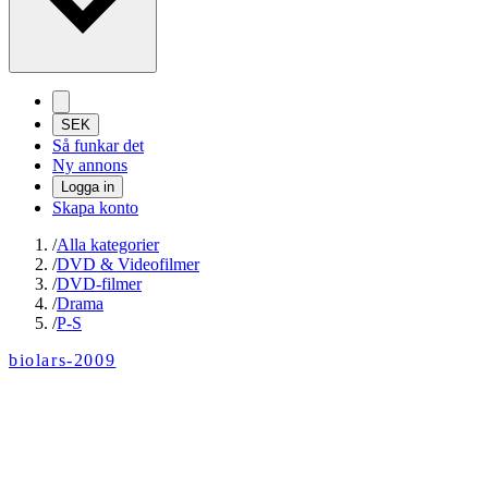
SEK
Så funkar det
Ny annons
Logga in
Skapa konto
/
Alla kategorier
/
DVD & Videofilmer
/
DVD-filmer
/
Drama
/
P-S
biolars-2009