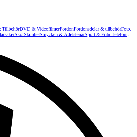
 Tillbehör
DVD & Videofilmer
Fordon
Fordonsdelar & tillbehör
Foto,
arsaker
Skor
Skönhet
Smycken & Ädelstenar
Sport & Fritid
Telefoni,