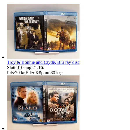
Troy & Bonnie and Clyde, Blu-ray disc
Sluttid
10 aug 21:16
.
Pris:
79 kr
,
Eller Köp nu
80 kr
,
.