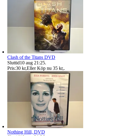
Clash of the Titans DVD
Sluttid
10 aug 21:25
.
Pris:
30 kr
,
Eller Köp nu
35 kr
,
.
Nothing Hill, DVD