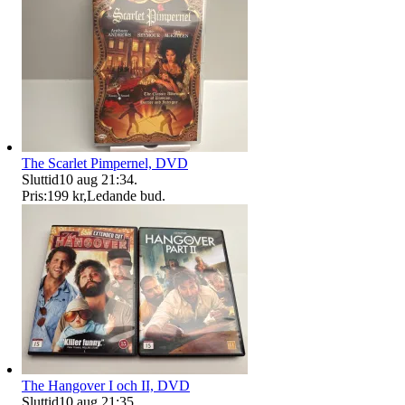
The Scarlet Pimpernel, DVD
Sluttid
10 aug 21:34
.
Pris:
199 kr
,
Ledande bud
.
The Hangover I och II, DVD
Sluttid
10 aug 21:35
.