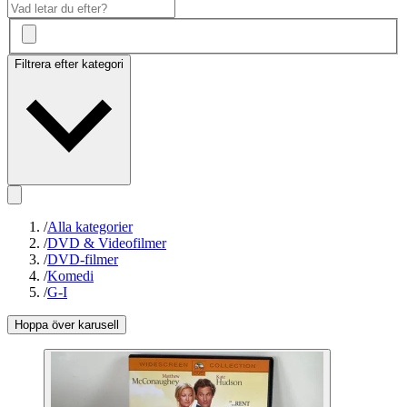
Filtrera efter kategori
/
Alla kategorier
/
DVD & Videofilmer
/
DVD-filmer
/
Komedi
/
G-I
Hoppa över karusell