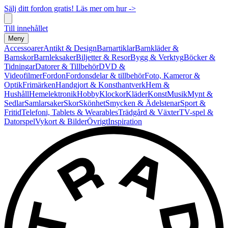
Sälj ditt fordon gratis! Läs mer om hur ->
Till innehållet
Meny
Accessoarer
Antikt & Design
Barnartiklar
Barnkläder &
Barnskor
Barnleksaker
Biljetter & Resor
Bygg & Verktyg
Böcker &
Tidningar
Datorer & Tillbehör
DVD &
Videofilmer
Fordon
Fordonsdelar & tillbehör
Foto, Kameror &
Optik
Frimärken
Handgjort & Konsthantverk
Hem &
Hushåll
Hemelektronik
Hobby
Klockor
Kläder
Konst
Musik
Mynt &
Sedlar
Samlarsaker
Skor
Skönhet
Smycken & Ädelstenar
Sport &
Fritid
Telefoni, Tablets & Wearables
Trädgård & Växter
TV-spel &
Datorspel
Vykort & Bilder
Övrigt
Inspiration