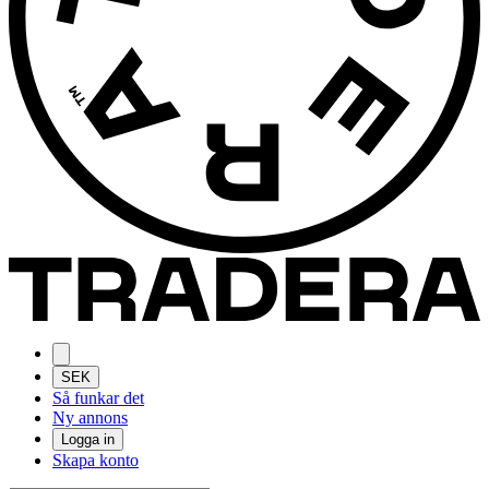
SEK
Så funkar det
Ny annons
Logga in
Skapa konto