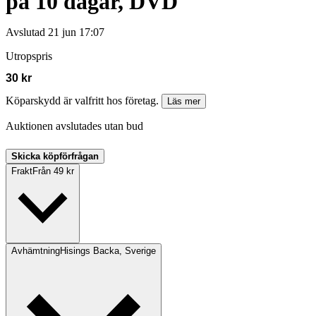
på 10 dagar, DVD
Avslutad
21 jun 17:07
Utropspris
30 kr
Köparskydd är valfritt hos företag.
Läs mer
Auktionen avslutades utan bud
Skicka köpförfrågan
Frakt
Från 49 kr
Avhämtning
Hisings Backa, Sverige