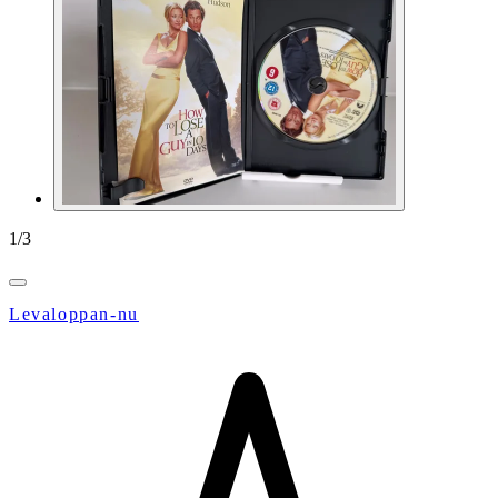
1
/
3
Levaloppan-nu