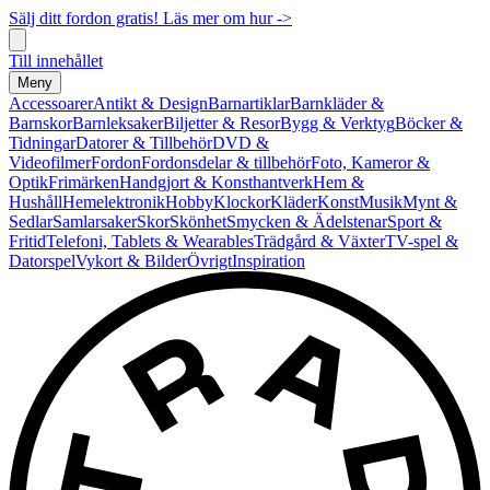
Sälj ditt fordon gratis! Läs mer om hur ->
Till innehållet
Meny
Accessoarer
Antikt & Design
Barnartiklar
Barnkläder &
Barnskor
Barnleksaker
Biljetter & Resor
Bygg & Verktyg
Böcker &
Tidningar
Datorer & Tillbehör
DVD &
Videofilmer
Fordon
Fordonsdelar & tillbehör
Foto, Kameror &
Optik
Frimärken
Handgjort & Konsthantverk
Hem &
Hushåll
Hemelektronik
Hobby
Klockor
Kläder
Konst
Musik
Mynt &
Sedlar
Samlarsaker
Skor
Skönhet
Smycken & Ädelstenar
Sport &
Fritid
Telefoni, Tablets & Wearables
Trädgård & Växter
TV-spel &
Datorspel
Vykort & Bilder
Övrigt
Inspiration