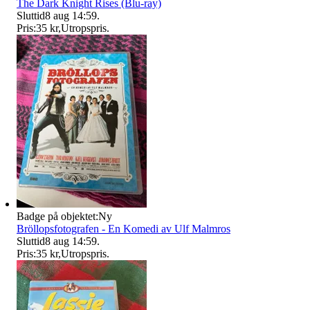
The Dark Knight Rises (Blu-ray)
Sluttid
8 aug 14:59
.
Pris:
35 kr
,
Utropspris
.
Badge på objektet:
Ny
Bröllopsfotografen - En Komedi av Ulf Malmros
Sluttid
8 aug 14:59
.
Pris:
35 kr
,
Utropspris
.