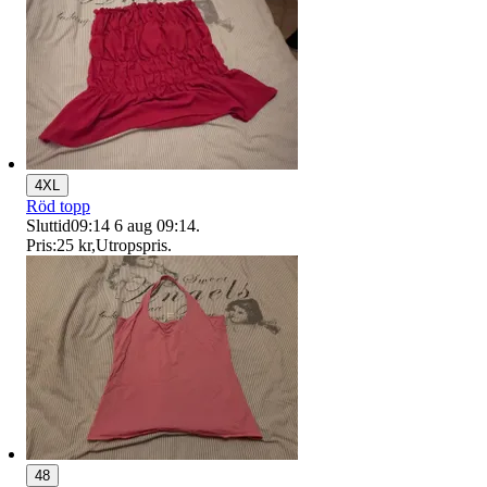
4XL
Röd topp
Sluttid
09:14
6 aug 09:14
.
Pris:
25 kr
,
Utropspris
.
48