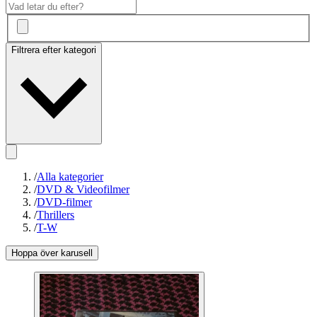
Filtrera efter kategori
/
Alla kategorier
/
DVD & Videofilmer
/
DVD-filmer
/
Thrillers
/
T-W
Hoppa över karusell