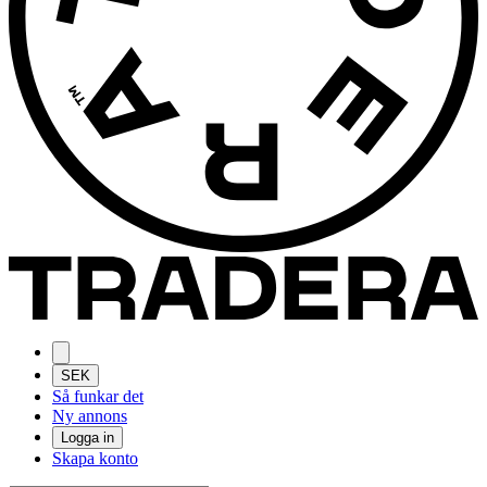
SEK
Så funkar det
Ny annons
Logga in
Skapa konto