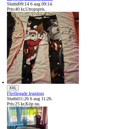
Sluttid
09:14
6 aug 09:14
.
Pris:
40 kr
,
Utropspris
.
XXL
Flerfärgade leggings
Sluttid
11:26
6 aug 11:26
.
Pris:
25 kr
,
Köp nu
.