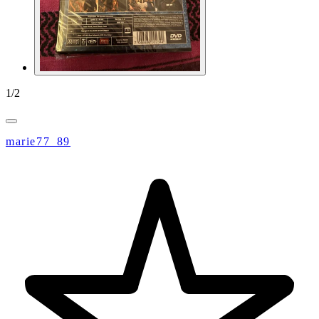
1
/
2
marie77_89