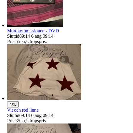
Mordkommissionen - DVD
Sluttid
09:14
6 aug 09:14
.
Pris:
55 kr
,
Utropspris
.
4XL
Vit och röd linne
Sluttid
09:14
6 aug 09:14
.
Pris:
35 kr
,
Utropspris
.