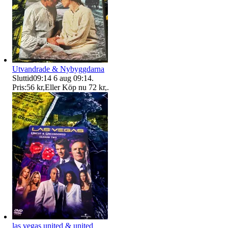
Utvandrade & Nybyggdarna
Sluttid
09:14
6 aug 09:14
.
Pris:
56 kr
,
Eller Köp nu
72 kr
,
.
las vegas united & united