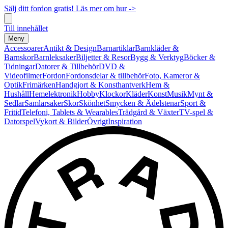
Sälj ditt fordon gratis! Läs mer om hur ->
Till innehållet
Meny
Accessoarer
Antikt & Design
Barnartiklar
Barnkläder &
Barnskor
Barnleksaker
Biljetter & Resor
Bygg & Verktyg
Böcker &
Tidningar
Datorer & Tillbehör
DVD &
Videofilmer
Fordon
Fordonsdelar & tillbehör
Foto, Kameror &
Optik
Frimärken
Handgjort & Konsthantverk
Hem &
Hushåll
Hemelektronik
Hobby
Klockor
Kläder
Konst
Musik
Mynt &
Sedlar
Samlarsaker
Skor
Skönhet
Smycken & Ädelstenar
Sport &
Fritid
Telefoni, Tablets & Wearables
Trädgård & Växter
TV-spel &
Datorspel
Vykort & Bilder
Övrigt
Inspiration