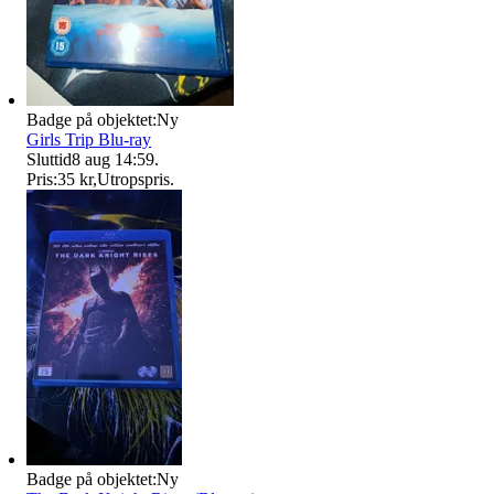
Badge på objektet:
Ny
Girls Trip Blu-ray
Sluttid
8 aug 14:59
.
Pris:
35 kr
,
Utropspris
.
Badge på objektet:
Ny