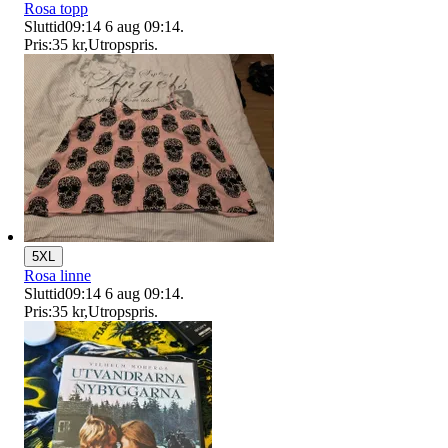
Rosa topp
Sluttid
09:14
6 aug 09:14
.
Pris:
35 kr
,
Utropspris
.
5XL
Rosa linne
Sluttid
09:14
6 aug 09:14
.
Pris:
35 kr
,
Utropspris
.