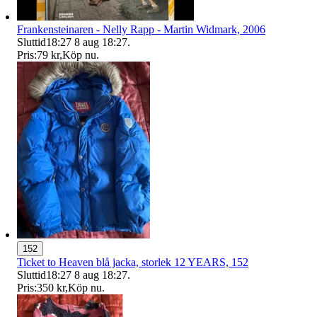
Frankensteinaren - Nelly Rapp - Martin Widmark, 2006
Sluttid
18:27
8 aug 18:27
.
Pris:
79 kr
,
Köp nu
.
152
Ticket to Heaven blå jacka, storlek 12 YEARS, 152
Sluttid
18:27
8 aug 18:27
.
Pris:
350 kr
,
Köp nu
.