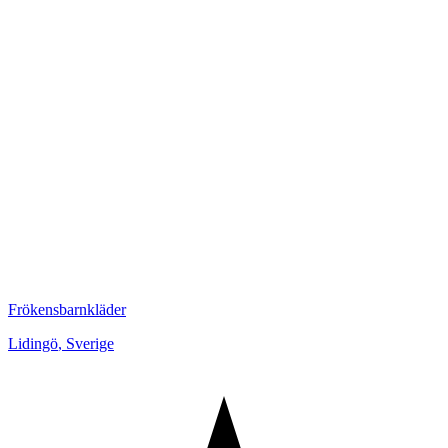
Frökensbarnkläder
Lidingö
,
Sverige