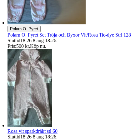
Polarn O. Pyret
Polarn O. Pyret Set Tröja och Byxor Vit/Rosa Tie-dye Strl 128
Sluttid
18:26
8 aug 18:26
.
Pris:
500 kr
,
Köp nu
.
Rosa vit sparkdräkt stl 60
Sluttid
18:26
8 aug 18:26
.