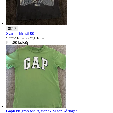
86/92
Svart t-shirt stl 90
Sluttid
18:28
8 aug 18:28
.
Pris:
80 kr
,
Köp nu
.
GapKids grön t-shirt, storlek M för 8-åringen