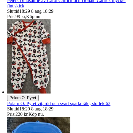
Peters Dinosaurie av Carol Carrick och Donald Carrick mycket
fint skick
Sluttid
18:29
8 aug 18:29
.
Pris:
99 kr
,
Köp nu
.
Polarn O. Pyret
Polarn O. Pyret vit, röd och svart sparkdräkt, storlek 62
Sluttid
18:29
8 aug 18:29
.
Pris:
220 kr
,
Köp nu
.