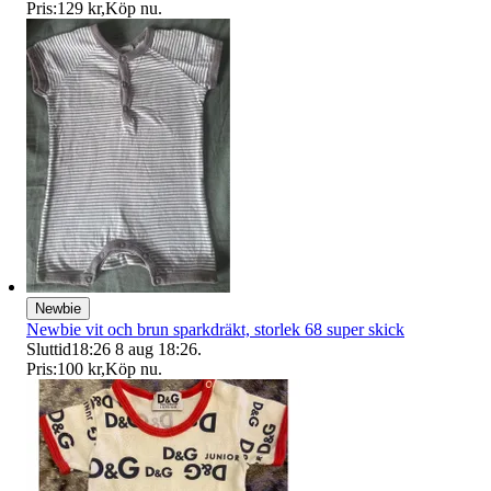
Pris:
129 kr
,
Köp nu
.
Newbie
Newbie vit och brun sparkdräkt, storlek 68 super skick
Sluttid
18:26
8 aug 18:26
.
Pris:
100 kr
,
Köp nu
.