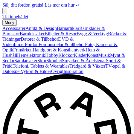
Sälj ditt fordon gratis! Läs mer om hur ->
Till innehållet
Meny
Accessoarer
Antikt & Design
Barnartiklar
Barnkläder &
Barnskor
Barnleksaker
Biljetter & Resor
Bygg & Verktyg
Böcker &
Tidningar
Datorer & Tillbehör
DVD &
Videofilmer
Fordon
Fordonsdelar & tillbehör
Foto, Kameror &
Optik
Frimärken
Handgjort & Konsthantverk
Hem &
Hushåll
Hemelektronik
Hobby
Klockor
Kläder
Konst
Musik
Mynt &
Sedlar
Samlarsaker
Skor
Skönhet
Smycken & Ädelstenar
Sport &
Fritid
Telefoni, Tablets & Wearables
Trädgård & Växter
TV-spel &
Datorspel
Vykort & Bilder
Övrigt
Inspiration