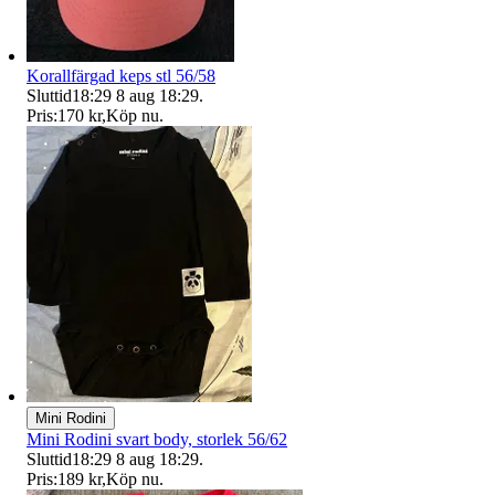
Korallfärgad keps stl 56/58
Sluttid
18:29
8 aug 18:29
.
Pris:
170 kr
,
Köp nu
.
Mini Rodini
Mini Rodini svart body, storlek 56/62
Sluttid
18:29
8 aug 18:29
.
Pris:
189 kr
,
Köp nu
.