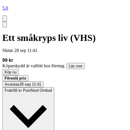
5.0
Ett småkryps liv (VHS)
Slutar
28 sep 11:41
99 kr
Köparskydd är valfritt hos företag.
Läs mer
Köp nu
Föreslå pris
Avslutas
28 sep 11:41
Frakt
56 kr PostNord Ombud