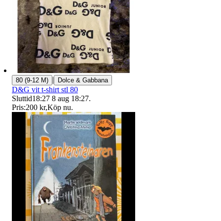
|
80 (9-12 M)
Dolce & Gabbana
D&G vit t-shirt stl 80
Sluttid
18:27
8 aug 18:27
.
Pris:
200 kr
,
Köp nu
.