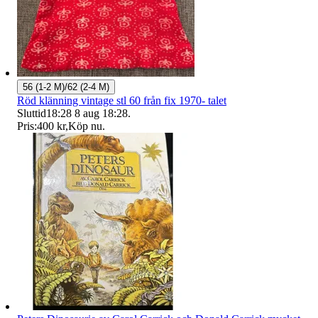
56 (1-2 M)/62 (2-4 M)
Röd klänning vintage stl 60 från fix 1970- talet
Sluttid
18:28
8 aug 18:28
.
Pris:
400 kr
,
Köp nu
.