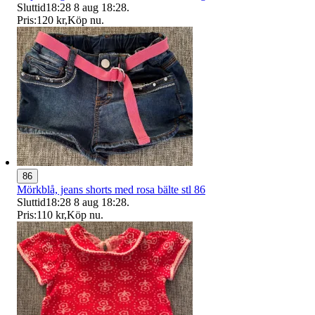
Sluttid
18:28
8 aug 18:28
.
Pris:
120 kr
,
Köp nu
.
86
Mörkblå, jeans shorts med rosa bälte stl 86
Sluttid
18:28
8 aug 18:28
.
Pris:
110 kr
,
Köp nu
.