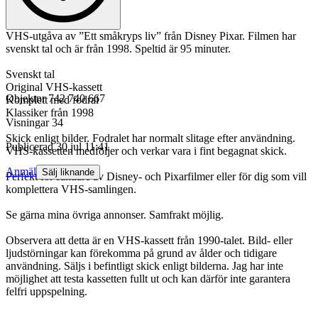
VHS-utgåva av ”Ett småkryps liv” från Disney Pixar. Filmen har
svenskt tal och är från 1998. Speltid är 95 minuter.
Svenskt tal
Original VHS-kassett
Objektnr
742 740 667
Komplett med fodral
Klassiker från 1998
Visningar
34
Skick enligt bilder. Fodralet har normalt slitage efter användning.
Publicerad
30 jul 11:41
VHS-kassetten medföljer och verkar vara i fint begagnat skick.
Anmäl
Sälj liknande
Perfekt för samlare av Disney- och Pixarfilmer eller för dig som vill
komplettera VHS-samlingen.
Se gärna mina övriga annonser. Samfrakt möjlig.
Observera att detta är en VHS-kassett från 1990-talet. Bild- eller
ljudstörningar kan förekomma på grund av ålder och tidigare
användning. Säljs i befintligt skick enligt bilderna. Jag har inte
möjlighet att testa kassetten fullt ut och kan därför inte garantera
felfri uppspelning.