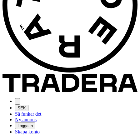
SEK
Så funkar det
Ny annons
Logga in
Skapa konto