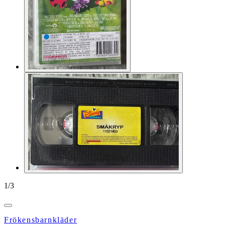
1
/
3
Frökensbarnkläder