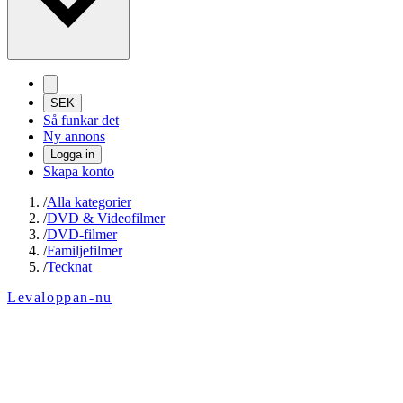
SEK
Så funkar det
Ny annons
Logga in
Skapa konto
/
Alla kategorier
/
DVD & Videofilmer
/
DVD-filmer
/
Familjefilmer
/
Tecknat
Levaloppan-nu