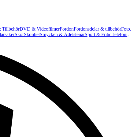
 Tillbehör
DVD & Videofilmer
Fordon
Fordonsdelar & tillbehör
Foto,
arsaker
Skor
Skönhet
Smycken & Ädelstenar
Sport & Fritid
Telefoni,