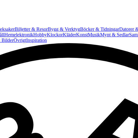
eksaker
Biljetter & Resor
Bygg & Verktyg
Böcker & Tidningar
Datorer &
ll
Hemelektronik
Hobby
Klockor
Kläder
Konst
Musik
Mynt & Sedlar
Saml
 Bilder
Övrigt
Inspiration