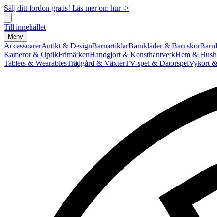
Sälj ditt fordon gratis! Läs mer om hur ->
Till innehållet
Meny
Accessoarer
Antikt & Design
Barnartiklar
Barnkläder & Barnskor
Barnl
Kameror & Optik
Frimärken
Handgjort & Konsthantverk
Hem & Hushå
Tablets & Wearables
Trädgård & Växter
TV-spel & Datorspel
Vykort &