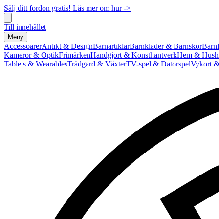
Sälj ditt fordon gratis! Läs mer om hur ->
Till innehållet
Meny
Accessoarer
Antikt & Design
Barnartiklar
Barnkläder & Barnskor
Barnl
Kameror & Optik
Frimärken
Handgjort & Konsthantverk
Hem & Hushå
Tablets & Wearables
Trädgård & Växter
TV-spel & Datorspel
Vykort &