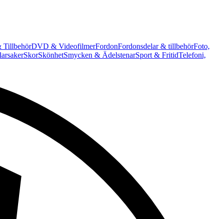
 Tillbehör
DVD & Videofilmer
Fordon
Fordonsdelar & tillbehör
Foto,
arsaker
Skor
Skönhet
Smycken & Ädelstenar
Sport & Fritid
Telefoni,