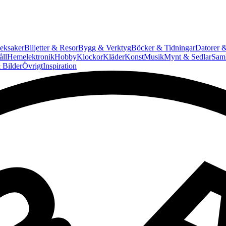
eksaker
Biljetter & Resor
Bygg & Verktyg
Böcker & Tidningar
Datorer &
ll
Hemelektronik
Hobby
Klockor
Kläder
Konst
Musik
Mynt & Sedlar
Saml
 Bilder
Övrigt
Inspiration