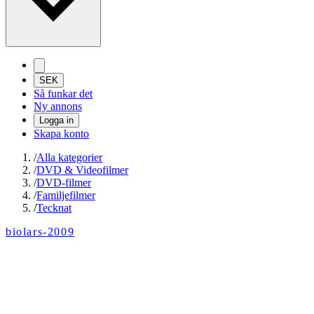
SEK
Så funkar det
Ny annons
Logga in
Skapa konto
/
Alla kategorier
/
DVD & Videofilmer
/
DVD-filmer
/
Familjefilmer
/
Tecknat
biolars-2009