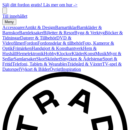
Sälj ditt fordon gratis! Läs mer om hur ->
Till innehållet
Meny
Accessoarer
Antikt & Design
Barnartiklar
Barnkläder &
Barnskor
Barnleksaker
Biljetter & Resor
Bygg & Verktyg
Böcker &
Tidningar
Datorer & Tillbehör
DVD &
Videofilmer
Fordon
Fordonsdelar & tillbehör
Foto, Kameror &
Optik
Frimärken
Handgjort & Konsthantverk
Hem &
Hushåll
Hemelektronik
Hobby
Klockor
Kläder
Konst
Musik
Mynt &
Sedlar
Samlarsaker
Skor
Skönhet
Smycken & Ädelstenar
Sport &
Fritid
Telefoni, Tablets & Wearables
Trädgård & Växter
TV-spel &
Datorspel
Vykort & Bilder
Övrigt
Inspiration