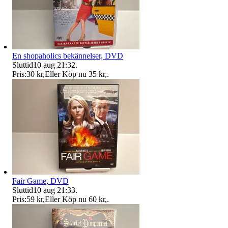
En shopaholics bekännelser, DVD
Sluttid
10 aug 21:32
.
Pris:
30 kr
,
Eller Köp nu
35 kr
,
.
Fair Game, DVD
Sluttid
10 aug 21:33
.
Pris:
59 kr
,
Eller Köp nu
60 kr
,
.