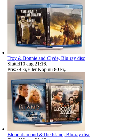
Troy & Bonnie and Clyde, Blu-ray disc
Sluttid
10 aug 21:16
.
Pris:
79 kr
,
Eller Köp nu
80 kr
,
.
Blood diamond &The Island, Blu-ray disc