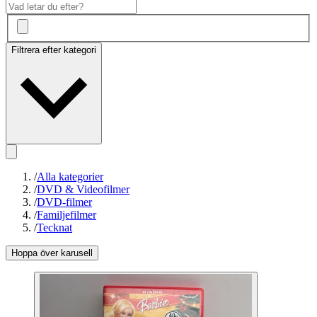
Filtrera efter kategori
/
Alla kategorier
/
DVD & Videofilmer
/
DVD-filmer
/
Familjefilmer
/
Tecknat
Hoppa över karusell