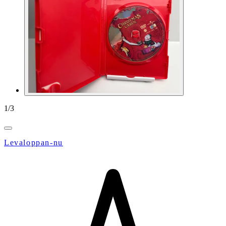
1
/
3
Levaloppan-nu