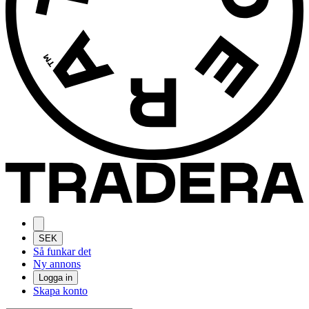
SEK
Så funkar det
Ny annons
Logga in
Skapa konto