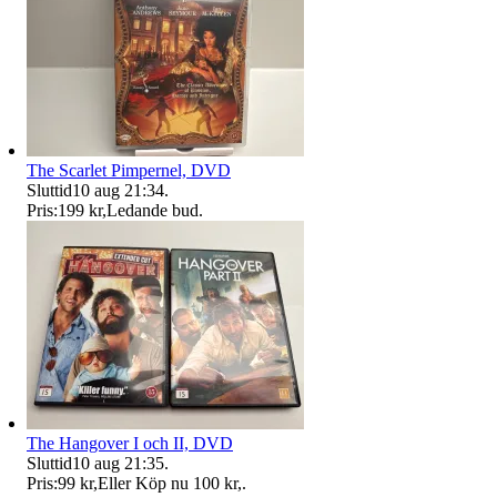
The Scarlet Pimpernel, DVD
Sluttid
10 aug 21:34
.
Pris:
199 kr
,
Ledande bud
.
The Hangover I och II, DVD
Sluttid
10 aug 21:35
.
Pris:
99 kr
,
Eller Köp nu
100 kr
,
.