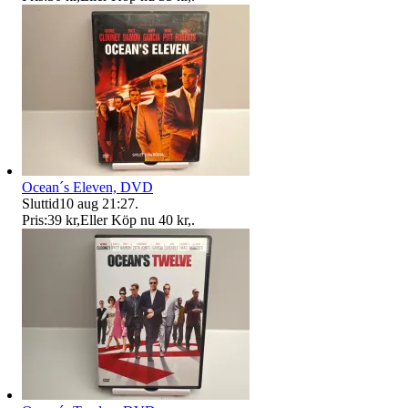
Ocean´s Eleven, DVD
Sluttid
10 aug 21:27
.
Pris:
39 kr
,
Eller Köp nu
40 kr
,
.