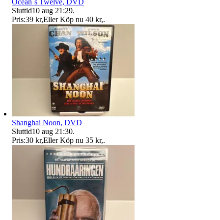
Ocean´s Twelve, DVD
Sluttid
10 aug 21:29
.
Pris:
39 kr
,
Eller Köp nu
40 kr
,
.
Shanghai Noon, DVD
Sluttid
10 aug 21:30
.
Pris:
30 kr
,
Eller Köp nu
35 kr
,
.