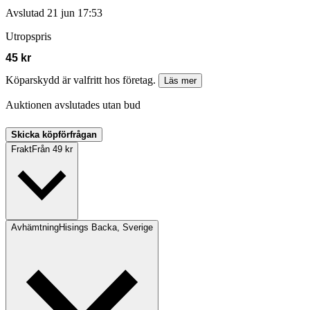
Avslutad
21 jun 17:53
Utropspris
45 kr
Köparskydd är valfritt hos företag.
Läs mer
Auktionen avslutades utan bud
Skicka köpförfrågan
Frakt
Från 49 kr
Avhämtning
Hisings Backa, Sverige