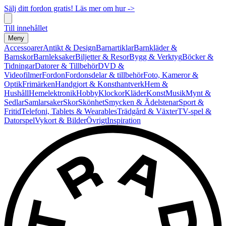
Sälj ditt fordon gratis! Läs mer om hur ->
Till innehållet
Meny
Accessoarer
Antikt & Design
Barnartiklar
Barnkläder &
Barnskor
Barnleksaker
Biljetter & Resor
Bygg & Verktyg
Böcker &
Tidningar
Datorer & Tillbehör
DVD &
Videofilmer
Fordon
Fordonsdelar & tillbehör
Foto, Kameror &
Optik
Frimärken
Handgjort & Konsthantverk
Hem &
Hushåll
Hemelektronik
Hobby
Klockor
Kläder
Konst
Musik
Mynt &
Sedlar
Samlarsaker
Skor
Skönhet
Smycken & Ädelstenar
Sport &
Fritid
Telefoni, Tablets & Wearables
Trädgård & Växter
TV-spel &
Datorspel
Vykort & Bilder
Övrigt
Inspiration