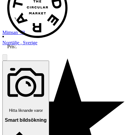
Mimsan_78
Norrtälje
,
Sverige
Pris:
.
Hitta liknande varor
Smart bildsökning