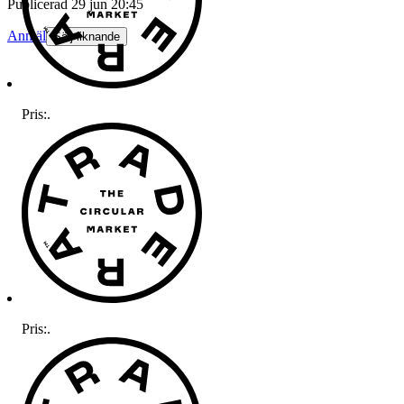
Publicerad
29 jun 20:45
Anmäl
Sälj liknande
Pris:
.
Pris:
.