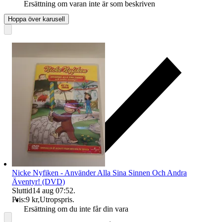
Ersättning om varan inte är som beskriven
Hoppa över karusell
Nicke Nyfiken - Använder Alla Sina Sinnen Och Andra
Äventyr! (DVD)
Sluttid
14 aug 07:52
.
Pris:
9 kr
,
Utropspris
.
Ersättning om du inte får din vara