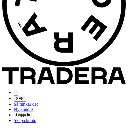
SEK
Så funkar det
Ny annons
Logga in
Skapa konto