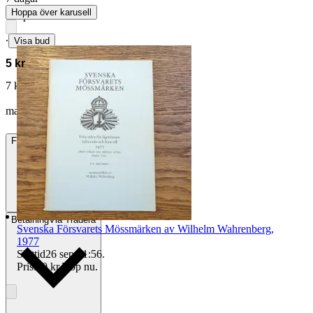
Hoppa över karusell
Slutpris
∙
Visa bud
5 kr
7 kr med köparskydd.
Läs mer
mawel07 vann auktionen
Frakt
Från 49 kr
Betalning
Via Tradera
Svenska Försvarets Mössmärken av Wilhelm Wahrenberg,
1977
Sluttid
26 sep 21:56
.
Pris:
90 kr
,
Köp nu
.