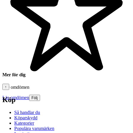
Mer för dig
↑
450 omdömen
Läs omdömen
Följ
Köp
Så handlar du
Köparskydd
Kategorier
Populära varumärken