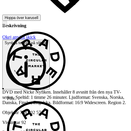
Hoppa över karusell
Beskrivning
Okej använt skick
Synliga tecken på slitage
DVD med Nicke Nyfiken. Innehåller 8 avsnitt från den nya TV-
serien. Speltid: 1 timme 26 minuter. Ljudformat: Svenska, Norska,
Pris:
.
Danska, Finska, Engelska. Bildformat: 16:9 Widescreen. Region 2.
Objektnr
738 402 574
Visningar
92