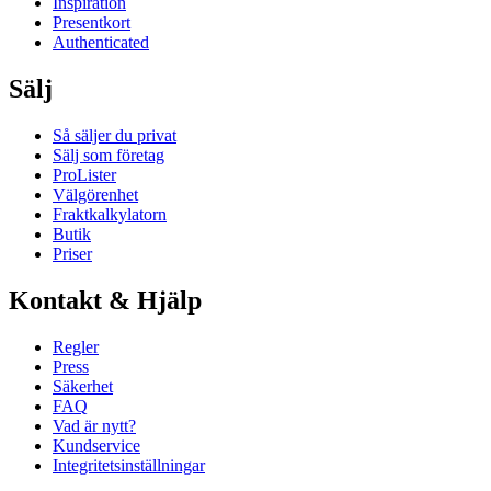
Inspiration
Presentkort
Authenticated
Sälj
Så säljer du privat
Sälj som företag
ProLister
Välgörenhet
Fraktkalkylatorn
Butik
Priser
Kontakt & Hjälp
Regler
Press
Säkerhet
FAQ
Vad är nytt?
Kundservice
Integritetsinställningar