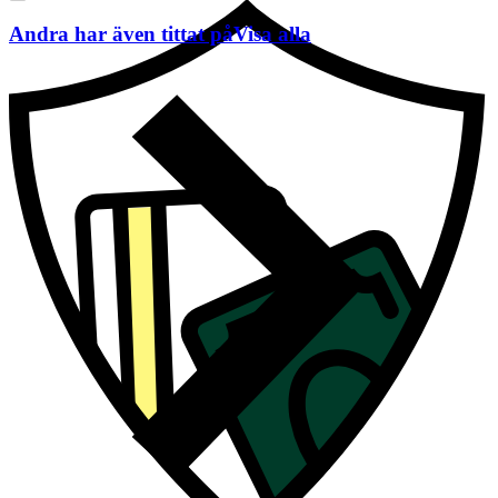
Andra har även tittat på
Visa alla