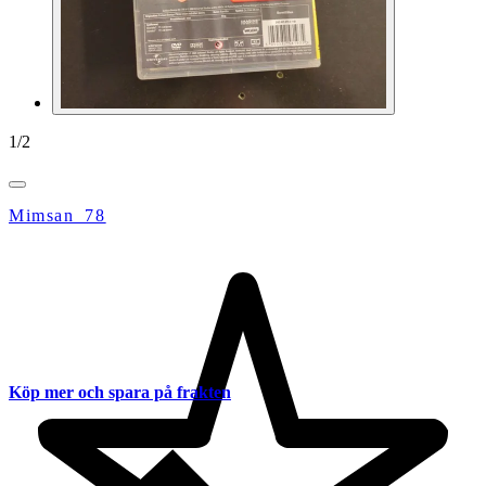
1
/
2
Mimsan_78
Köp mer och spara på frakten