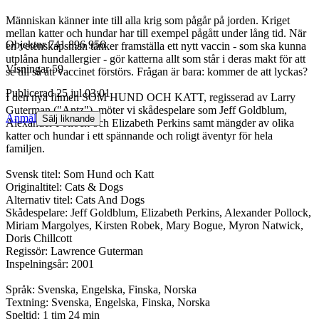
Människan känner inte till alla krig som pågår på jorden. Kriget
mellan katter och hundar har till exempel pågått under lång tid. När
Objektnr
741 896 956
en vetenskapsman tänker framställa ett nytt vaccin - som ska kunna
utplåna hundallergier - gör katterna allt som står i deras makt för att
Visningar
59
se till så att vaccinet förstörs. Frågan är bara: kommer de att lyckas?
Publicerad
25 jul 03:01
I den nya filmen SOM HUND OCH KATT, regisserad av Larry
Guterman ("Antz"), möter vi skådespelare som Jeff Goldblum,
Anmäl
Sälj liknande
Alexander Pollock och Elizabeth Perkins samt mängder av olika
katter och hundar i ett spännande och roligt äventyr för hela
familjen.
Svensk titel: Som Hund och Katt
Originaltitel: Cats & Dogs
Alternativ titel: Cats And Dogs
Skådespelare: Jeff Goldblum, Elizabeth Perkins, Alexander Pollock,
Miriam Margolyes, Kirsten Robek, Mary Bogue, Myron Natwick,
Doris Chillcott
Regissör: Lawrence Guterman
Inspelningsår: 2001
Språk: Svenska, Engelska, Finska, Norska
Textning: Svenska, Engelska, Finska, Norska
Speltid: 1 tim 24 min