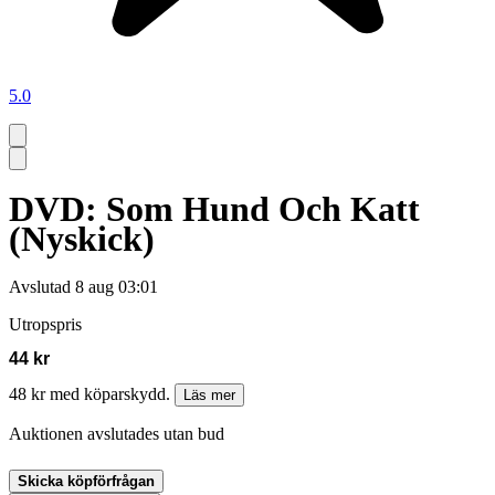
5.0
DVD: Som Hund Och Katt
(Nyskick)
Avslutad
8 aug 03:01
Utropspris
44 kr
48 kr med köparskydd.
Läs mer
Auktionen avslutades utan bud
Skicka köpförfrågan