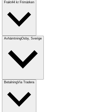
Frakt
44 kr Frimärken
Avhämtning
Osby, Sverige
Betalning
Via Tradera