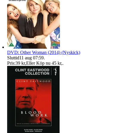
DVD: Other Woman (2014) (Nyskick)
Sluttid
11 aug 07:59
.
Pris:
39 kr
,
Eller Köp nu
45 kr
,
.