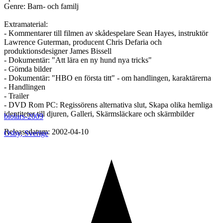
Genre: Barn- och familj
Extramaterial:
- Kommentarer till filmen av skådespelare Sean Hayes, instruktör
Lawrence Guterman, producent Chris Defaria och
produktionsdesigner James Bissell
- Dokumentär: "Att lära en ny hund nya tricks"
- Gömda bilder
- Dokumentär: "HBO en första titt" - om handlingen, karaktärerna
- Handlingen
- Trailer
- DVD Rom PC: Regissörens alternativa slut, Skapa olika hemliga
identiteter till djuren, Galleri, Skärmsläckare och skärmbilder
biolars-2009
Releasedatum: 2002-04-10
Osby
,
Sverige