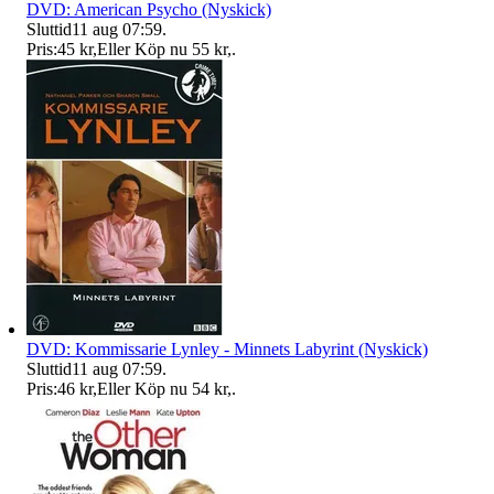
DVD: American Psycho (Nyskick)
Sluttid
11 aug 07:59
.
Pris:
45 kr
,
Eller Köp nu
55 kr
,
.
DVD: Kommissarie Lynley - Minnets Labyrint (Nyskick)
Sluttid
11 aug 07:59
.
Pris:
46 kr
,
Eller Köp nu
54 kr
,
.