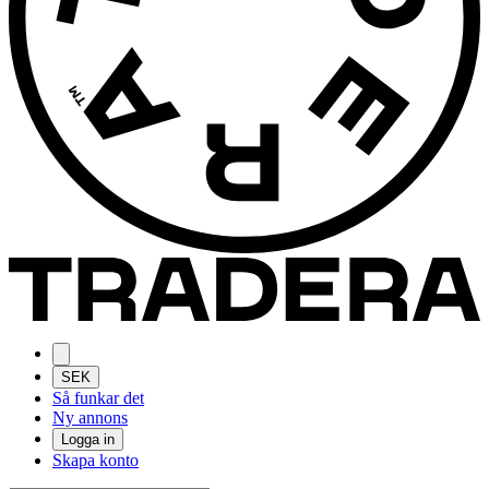
SEK
Så funkar det
Ny annons
Logga in
Skapa konto