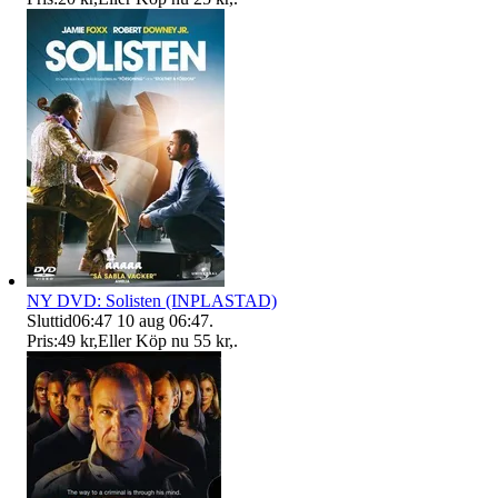
NY DVD: Solisten (INPLASTAD)
Sluttid
06:47
10 aug 06:47
.
Pris:
49 kr
,
Eller Köp nu
55 kr
,
.