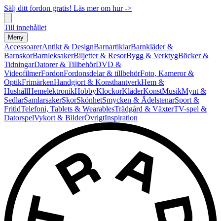
Sälj ditt fordon gratis! Läs mer om hur ->
Till innehållet
Meny
Accessoarer
Antikt & Design
Barnartiklar
Barnkläder &
Barnskor
Barnleksaker
Biljetter & Resor
Bygg & Verktyg
Böcker &
Tidningar
Datorer & Tillbehör
DVD &
Videofilmer
Fordon
Fordonsdelar & tillbehör
Foto, Kameror &
Optik
Frimärken
Handgjort & Konsthantverk
Hem &
Hushåll
Hemelektronik
Hobby
Klockor
Kläder
Konst
Musik
Mynt &
Sedlar
Samlarsaker
Skor
Skönhet
Smycken & Ädelstenar
Sport &
Fritid
Telefoni, Tablets & Wearables
Trädgård & Växter
TV-spel &
Datorspel
Vykort & Bilder
Övrigt
Inspiration