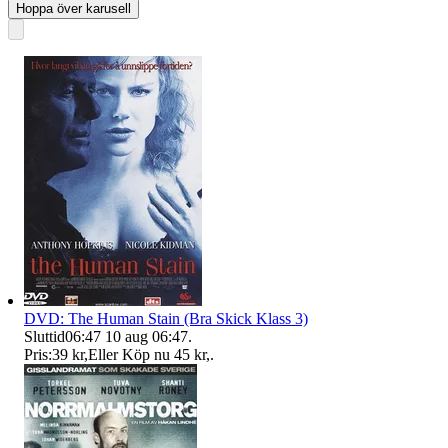
Hoppa över karusell
DVD: The Human Stain (Bra Skick Klass 3)
Sluttid
06:47
10 aug 06:47
.
Pris:
39 kr
,
Eller Köp nu
45 kr
,
.