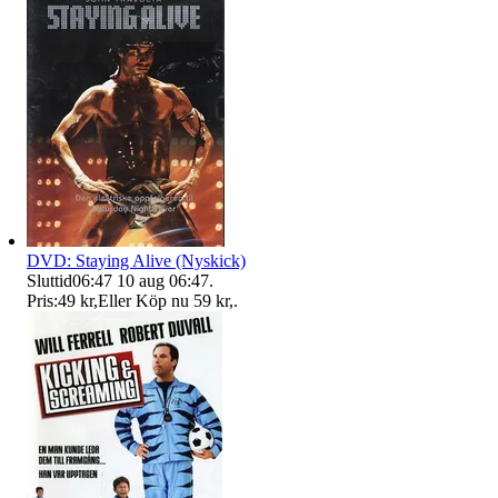
DVD: Staying Alive (Nyskick)
Sluttid
06:47
10 aug 06:47
.
Pris:
49 kr
,
Eller Köp nu
59 kr
,
.