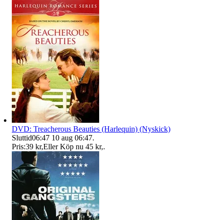
DVD: Treacherous Beauties (Harlequin) (Nyskick)
Sluttid
06:47
10 aug 06:47
.
Pris:
39 kr
,
Eller Köp nu
45 kr
,
.