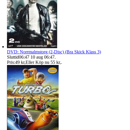
DVD: Norrmalmstorg (2-Disc) (Bra Skick Klass 3)
Sluttid
06:47
10 aug 06:47
.
Pris:
49 kr
,
Eller Köp nu
55 kr
,
.