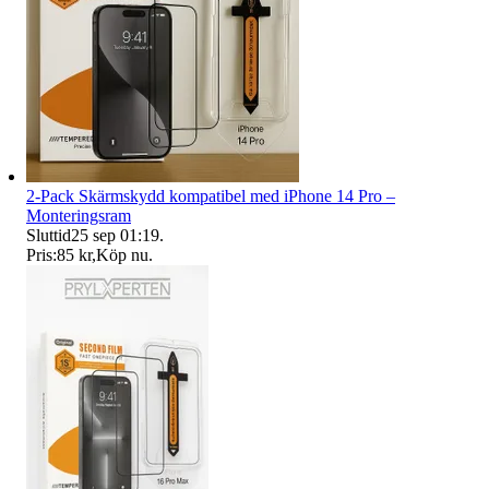
2-Pack Skärmskydd kompatibel med iPhone 14 Pro –
Monteringsram
Sluttid
25 sep 01:19
.
Pris:
85 kr
,
Köp nu
.