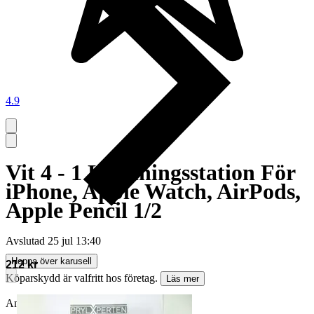
4.9
Vit 4 - 1 Laddningsstation För
iPhone, Apple Watch, AirPods,
Apple Pencil 1/2
Avslutad
25 jul 13:40
Hoppa över karusell
212 kr
Köparskydd är valfritt hos företag.
Läs mer
Annonsen avslutades utan köp