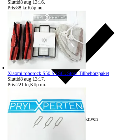
Sluttid
8 aug 13:16
.
Pris:
88 kr
,
Köp nu
.
Xiaomi roborock S50 S5 S6.. Stora Tillbehörspaket
Sluttid
8 aug 13:17
.
Pris:
221 kr
,
Köp nu
.
Ersättning om varan inte är som beskriven