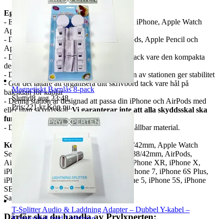
Egenskaper:
- En praktisk 4-i-1 laddningsstation för din iPhone, Apple Watch
Apple Pencil och AirPods
- Du kan visa och ladda din iPhone, AirPods, Apple Pencil och
Apple Watch samtidigt
- Den är perfekt för ditt kontor eller hem, tack vare den kompakta
designen
- Den greppvänliga silikonmattan på botten av stationen ger stabilitet
- Gör det lättare att organisera ditt skrivbord tack vare hål på
Magnetiskt Barnlås 8-pack
baksidan för kablar
Sluttid
8 aug 23:48
.
- Denna station är designad att passa din iPhone och AirPods med
Pris:
221 kr
,
Köp nu
.
eller utan skyddsskal.
Vi garanterar inte att alla skyddsskal ska
funka ladda med.
- Denna laddningsstation är tillverkad av hållbar material.
Kompatibilitet:
Apple Watch Series 1 38/42mm, Apple Watch
Series 2 38/42mm, Apple Watch Series 3 38/42mm, AirPods,
AirPods 2, iPhone XS Max, iPhone XS, iPhone XR, iPhone X,
iPhone 8 Plus, iPhone 8, iPhone 7 Plus, iPhone 7, iPhone 6S Plus,
iPhone 6S, iPhone 6 Plus, iPhone 6, iPhone 5, iPhone 5S, iPhone
SE......
Samsung Galaxy S10/S9/Note 10...........
T-Splitter Audio & Laddning Adapter – Dubbel Y-kabel –
Därför ska du handla av Prylxperten:
Kompatibel med Lightning