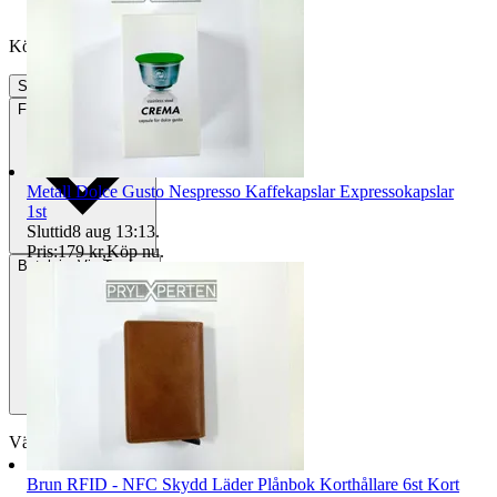
Köpförfrågan är tyvärr inte tillgänglig.
Slutade
25 jul 13:40
Frakt
33 kr PostNord
Metall Dolce Gusto Nespresso Kaffekapslar Expressokapslar
1st
Sluttid
8 aug 13:13
.
Pris:
179 kr
,
Köp nu
.
Betalning
Via Tradera
Välj till köparskydd
Brun RFID - NFC Skydd Läder Plånbok Korthållare 6st Kort