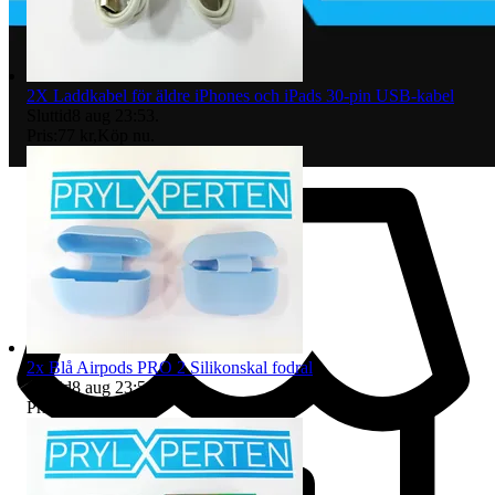
2X Laddkabel för äldre iPhones och iPads 30-pin USB-kabel
Sluttid
8 aug 23:53
.
Pris:
77 kr
,
Köp nu
.
2x Blå Airpods PRO 2 Silikonskal fodral
Sluttid
8 aug 23:54
.
Pris:
32 kr
,
Köp nu
.