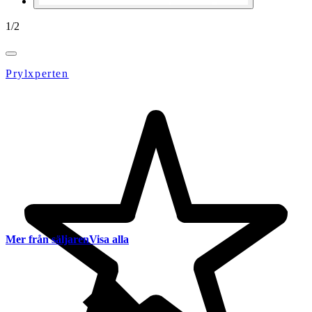
1
/
2
Prylxperten
Mer från säljaren
Visa alla