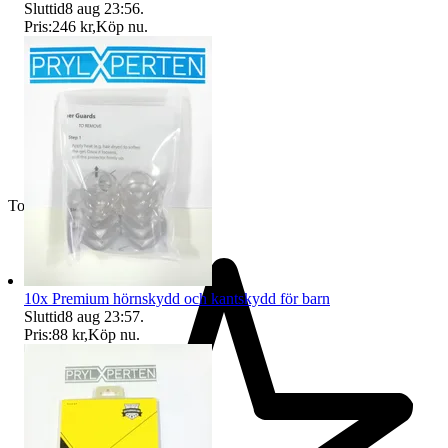
Sluttid
8 aug 23:56
.
Pris:
246 kr
,
Köp nu
.
Toppsäljare
10x Premium hörnskydd och kantskydd för barn
Sluttid
8 aug 23:57
.
Pris:
88 kr
,
Köp nu
.