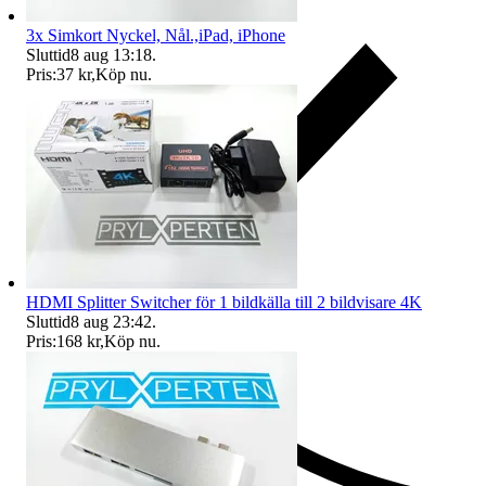
3x Simkort Nyckel, Nål.,iPad, iPhone
Sluttid
8 aug 13:18
.
Pris:
37 kr
,
Köp nu
.
HDMI Splitter Switcher för 1 bildkälla till 2 bildvisare 4K
Sluttid
8 aug 23:42
.
Pris:
168 kr
,
Köp nu
.
Ersättning om du inte får din vara