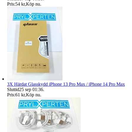
Pris:
54 kr
,
Köp nu
.
3X Härdat Glasskydd iPhone 13 Pro Max / iPhone 14 Pro Max
Sluttid
25 sep 01:36
.
Pris:
61 kr
,
Köp nu
.