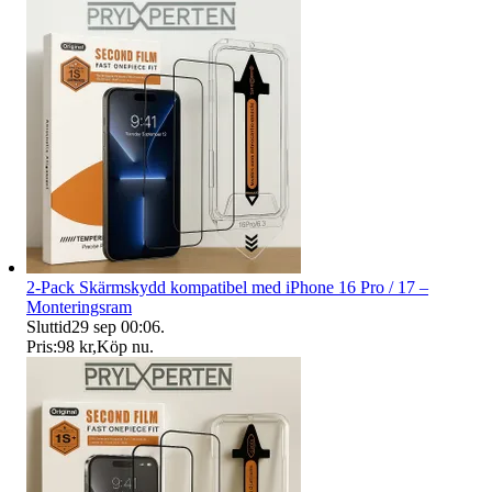
2-Pack Skärmskydd kompatibel med iPhone 16 Pro / 17 –
Monteringsram
Sluttid
29 sep 00:06
.
Pris:
98 kr
,
Köp nu
.