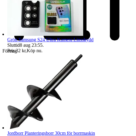
Grön Samsung S24 Ultra Kamera Linsskydd
Sluttid
8 aug 23:55
.
Pris:
32 kr
,
Köp nu
.
Företag
Jordborr Planteringsborr 30cm för borrmaskin