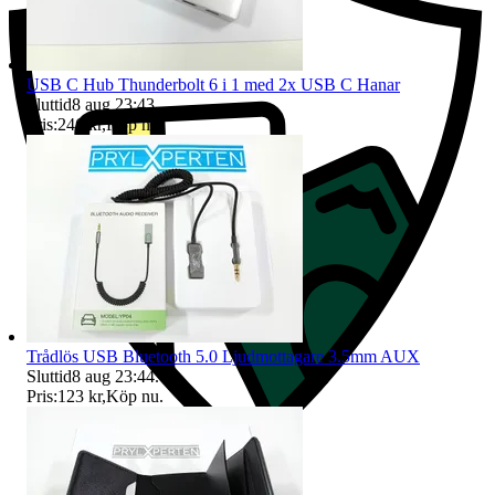
USB C Hub Thunderbolt 6 i 1 med 2x USB C Hanar
Sluttid
8 aug 23:43
.
Pris:
246 kr
,
Köp nu
.
Trådlös USB Bluetooth 5.0 Ljudmottagare 3.5mm AUX
Sluttid
8 aug 23:44
.
Pris:
123 kr
,
Köp nu
.