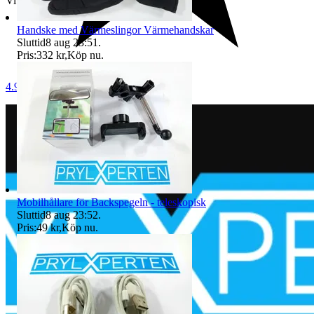
Vi har inte Samfrakt.
Handske med Värmeslingor Värmehandskar
Sluttid
8 aug 23:51
.
Pris:
332 kr
,
Köp nu
.
4.9
Mobilhållare för Backspegeln - teleskopisk
Sluttid
8 aug 23:52
.
Pris:
49 kr
,
Köp nu
.