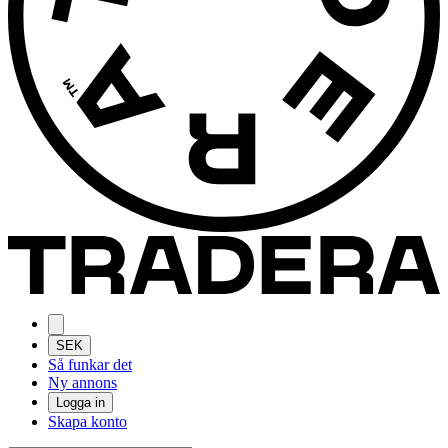
SEK
Så funkar det
Ny annons
Logga in
Skapa konto