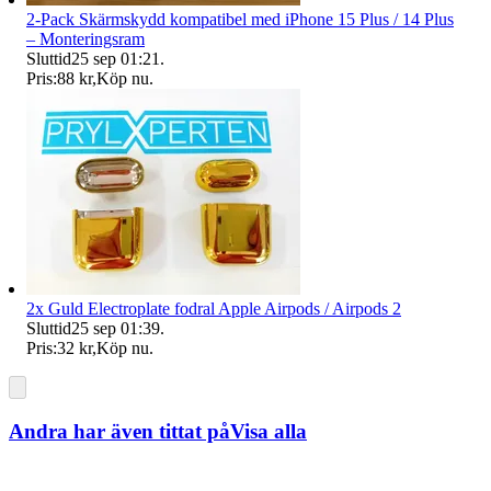
2-Pack Skärmskydd kompatibel med iPhone 15 Plus / 14 Plus
– Monteringsram
Sluttid
25 sep 01:21
.
Pris:
88 kr
,
Köp nu
.
2x Guld Electroplate fodral Apple Airpods / Airpods 2
Sluttid
25 sep 01:39
.
Pris:
32 kr
,
Köp nu
.
Andra har även tittat på
Visa alla