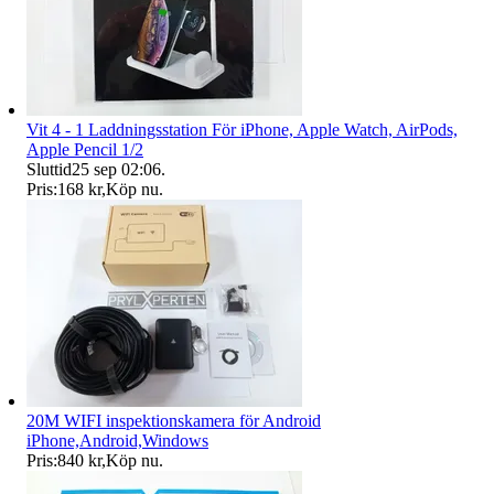
Vit 4 - 1 Laddningsstation För iPhone, Apple Watch, AirPods,
Apple Pencil 1/2
Sluttid
25 sep 02:06
.
Pris:
168 kr
,
Köp nu
.
20M WIFI inspektionskamera för Android
iPhone,Android,Windows
Pris:
840 kr
,
Köp nu
.