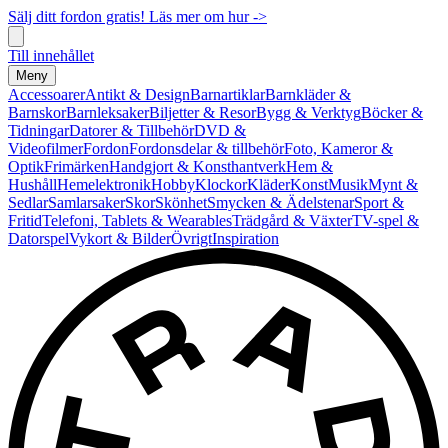
Sälj ditt fordon gratis! Läs mer om hur ->
Till innehållet
Meny
Accessoarer
Antikt & Design
Barnartiklar
Barnkläder &
Barnskor
Barnleksaker
Biljetter & Resor
Bygg & Verktyg
Böcker &
Tidningar
Datorer & Tillbehör
DVD &
Videofilmer
Fordon
Fordonsdelar & tillbehör
Foto, Kameror &
Optik
Frimärken
Handgjort & Konsthantverk
Hem &
Hushåll
Hemelektronik
Hobby
Klockor
Kläder
Konst
Musik
Mynt &
Sedlar
Samlarsaker
Skor
Skönhet
Smycken & Ädelstenar
Sport &
Fritid
Telefoni, Tablets & Wearables
Trädgård & Växter
TV-spel &
Datorspel
Vykort & Bilder
Övrigt
Inspiration