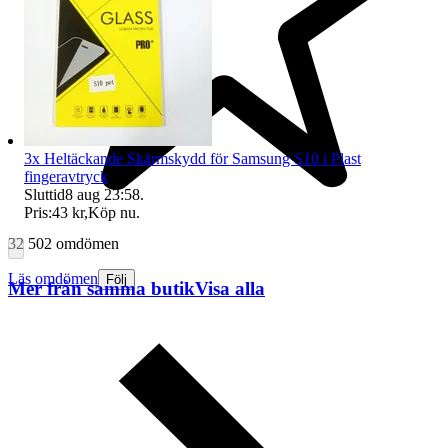
3x Heltäckande Skärmskydd för Samsung S10 i Plast
fingeravtryck
Sluttid
8 aug 23:58
.
Pris:
43 kr
,
Köp nu
.
32 502 omdömen
Läs omdömen
Följ
Mer från samma butik
Visa alla