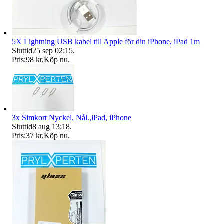
5X Lightning USB kabel till Apple för din iPhone, iPad 1m
Sluttid
25 sep 02:15
.
Pris:
98 kr
,
Köp nu
.
3x Simkort Nyckel, Nål.,iPad, iPhone
Sluttid
8 aug 13:18
.
Pris:
37 kr
,
Köp nu
.