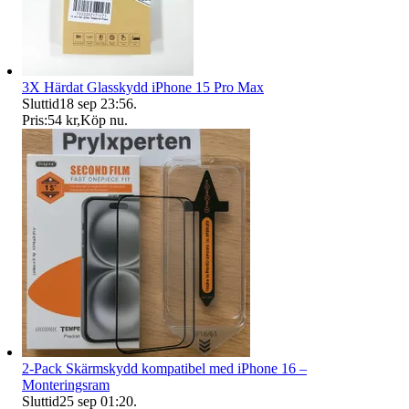
3X Härdat Glasskydd iPhone 15 Pro Max
Sluttid
18 sep 23:56
.
Pris:
54 kr
,
Köp nu
.
2-Pack Skärmskydd kompatibel med iPhone 16 –
Monteringsram
Sluttid
25 sep 01:20
.