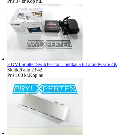
Pris:
37 kr
,
Köp nu
.
HDMI Splitter Switcher för 1 bildkälla till 2 bildvisare 4K
Sluttid
8 aug 23:42
.
Pris:
168 kr
,
Köp nu
.