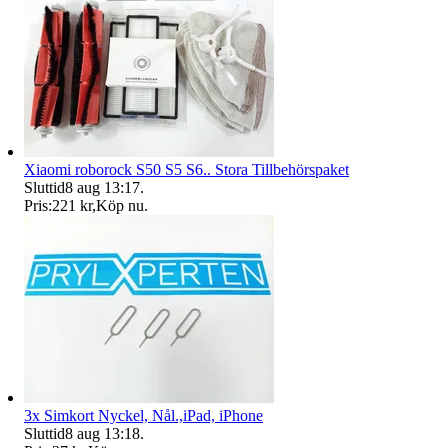
Xiaomi roborock S50 S5 S6.. Stora Tillbehörspaket
Sluttid
8 aug 13:17
.
Pris:
221 kr
,
Köp nu
.
3x Simkort Nyckel, Nål.,iPad, iPhone
Sluttid
8 aug 13:18
.