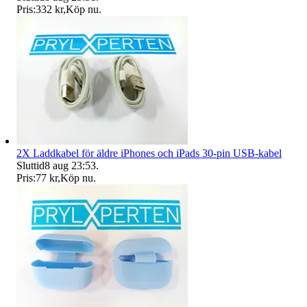
Pris:
332 kr
,
Köp nu
.
2X Laddkabel för äldre iPhones och iPads 30-pin USB-kabel
Sluttid
8 aug 23:53
.
Pris:
77 kr
,
Köp nu
.