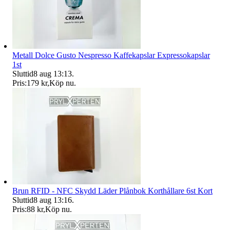
Metall Dolce Gusto Nespresso Kaffekapslar Expressokapslar
1st
Sluttid
8 aug 13:13
.
Pris:
179 kr
,
Köp nu
.
Brun RFID - NFC Skydd Läder Plånbok Korthållare 6st Kort
Sluttid
8 aug 13:16
.
Pris:
88 kr
,
Köp nu
.