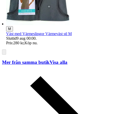
M
Väst med Värmeslingor Värmeväst stl M
Sluttid
9 aug 00:00
.
Pris:
280 kr
,
Köp nu
.
Mer från samma butik
Visa alla