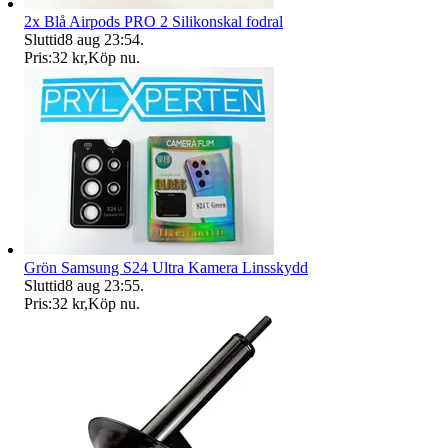
2x Blå Airpods PRO 2 Silikonskal fodral
Sluttid
8 aug 23:54
.
Pris:
32 kr
,
Köp nu
.
Grön Samsung S24 Ultra Kamera Linsskydd
Sluttid
8 aug 23:55
.
Pris:
32 kr
,
Köp nu
.