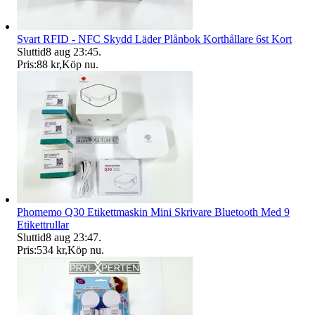
Svart RFID - NFC Skydd Läder Plånbok Korthållare 6st Kort
Sluttid
8 aug 23:45
.
Pris:
88 kr
,
Köp nu
.
Phomemo Q30 Etikettmaskin Mini Skrivare Bluetooth Med 9
Etikettrullar
Sluttid
8 aug 23:47
.
Pris:
534 kr
,
Köp nu
.