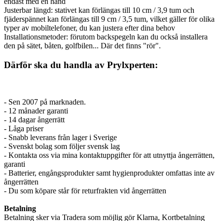
endast med en hand
Justerbar längd: stativet kan förlängas till 10 cm / 3,9 tum och
fjäderspännet kan förlängas till 9 cm / 3,5 tum, vilket gäller för olika
typer av mobiltelefoner, du kan justera efter dina behov
Installationsmetoder: förutom backspegeln kan du också installera
den på sätet, båten, golfbilen... Där det finns "rör".
Därför ska du handla av Prylxperten:
- Sen 2007 på marknaden.
- 12 månader garanti
- 14 dagar ångerrätt
- Låga priser
- Snabb leverans från lager i Sverige
- Svenskt bolag som följer svensk lag
- Kontakta oss via mina kontaktuppgifter för att utnyttja ångerrätten,
garanti
- Batterier, engångsprodukter samt hygienprodukter omfattas inte av
ångerrätten
- Du som köpare står för returfrakten vid ångerrätten
Betalning
Betalning sker via Tradera som möjlig gör Klarna, Kortbetalning