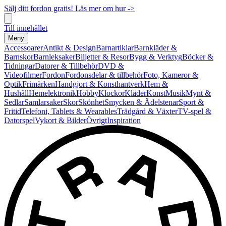
Sälj ditt fordon gratis! Läs mer om hur ->
Till innehållet
Meny
Accessoarer
Antikt & Design
Barnartiklar
Barnkläder &
Barnskor
Barnleksaker
Biljetter & Resor
Bygg & Verktyg
Böcker &
Tidningar
Datorer & Tillbehör
DVD &
Videofilmer
Fordon
Fordonsdelar & tillbehör
Foto, Kameror &
Optik
Frimärken
Handgjort & Konsthantverk
Hem &
Hushåll
Hemelektronik
Hobby
Klockor
Kläder
Konst
Musik
Mynt &
Sedlar
Samlarsaker
Skor
Skönhet
Smycken & Ädelstenar
Sport &
Fritid
Telefoni, Tablets & Wearables
Trädgård & Växter
TV-spel &
Datorspel
Vykort & Bilder
Övrigt
Inspiration