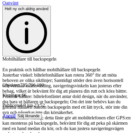
Oanvänt
Helt ny och aldrig använd
Mobilhållare till backspegeln
En praktisk och hållbar mobilhållare till backspegeln
Justerbar vinkel: biltelefonhållare kan rotera 360° för att möta
behoven av olika siktlinjer; Samtidigt stöder den även horisontell
Objektnr
735 706 100
och vertikal skärmväxling, navigeringsvinkeln kan justeras efter
behag, vilket är bekvämt för dig att planera din rutt och köra bättre.
Visningar
66
Praktisk hållare: biltelefonfästet antar dold design, när du använder,
dra bara ut hållaren ur backspegeln; Om det inte behövs kan du
Publicerad
9 jun 23:52
gömma hållaren bakom backspegeln med ett lätt tryck, stör inte din
syn och påverkar inte din körsäkerhet.
Anmäl
Sälj liknande
Enhandsmanövrering: detta fäste gör att mobiltelefonen eller GPS:en
kan monteras på backspegeln, bekvämt för dig att peka på skärmen
med en hand medan du kör, och du kan justera navigeringsvägen