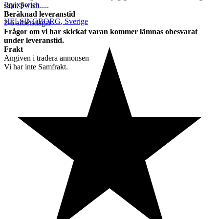
Prylxperten
samt Swish.....
Beräknad leveranstid
HELSINGBORG
,
Sverige
2-6 arbetsdagar
Frågor om vi har skickat varan kommer lämnas obesvarat
under leveranstid.
Frakt
Angiven i tradera annonsen
Vi har inte Samfrakt.