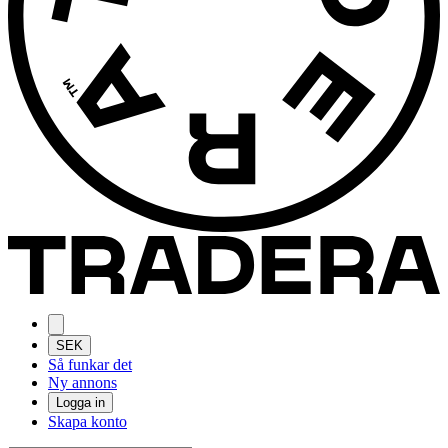
SEK
Så funkar det
Ny annons
Logga in
Skapa konto