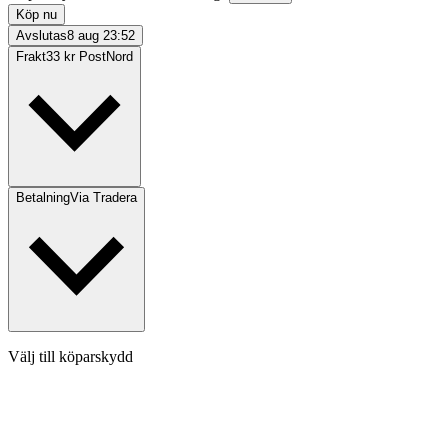
Köp nu
Avslutas
8 aug 23:52
Frakt
33 kr PostNord
Betalning
Via Tradera
Välj till köparskydd