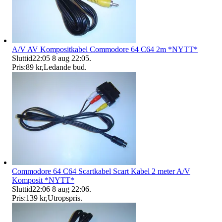
A/V AV Kompositkabel Commodore 64 C64 2m *NYTT*
Sluttid
22:05
8 aug 22:05
.
Pris:
89 kr
,
Ledande bud
.
Commodore 64 C64 Scartkabel Scart Kabel 2 meter A/V
Komposit *NYTT*
Sluttid
22:06
8 aug 22:06
.
Pris:
139 kr
,
Utropspris
.