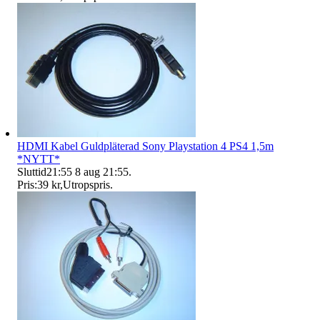
HDMI Kabel Guldpläterad Sony Playstation 4 PS4 1,5m
*NYTT*
Sluttid
21:55
8 aug 21:55
.
Pris:
39 kr
,
Utropspris
.