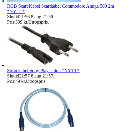
RGB Scart Kabel Scartkabel Commodore Amiga 500 2m
*NYTT*
Sluttid
21:56
8 aug 21:56
.
Pris:
399 kr
,
Utropspris
.
Strömkabel Sony Playstation *NYTT*
Sluttid
21:57
8 aug 21:57
.
Pris:
49 kr
,
Utropspris
.