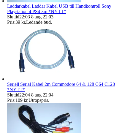
Laddarkabel Laddar Kabel USB till Handkontroll Sony
Playstation 4 PS4 3m *NYTT*
Sluttid
22:03
8 aug 22:03
.
Pris:
39 kr
,
Ledande bud
.
Seriell Serial Kabel 2m Commodore 64 & 128 C64 C128
*NYTT*
Sluttid
22:04
8 aug 22:04
.
Pris:
109 kr
,
Utropspris
.