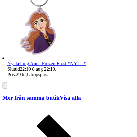
Nyckelring Anna Frozen Frost *NYTT*
Sluttid
22:10
8 aug 22:10
.
Pris:
29 kr
,
Utropspris
.
Mer från samma butik
Visa alla