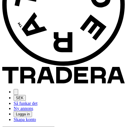
SEK
Så funkar det
Ny annons
Logga in
Skapa konto