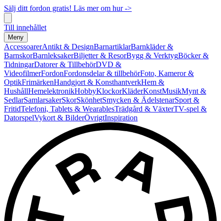
Sälj ditt fordon gratis! Läs mer om hur ->
Till innehållet
Meny
Accessoarer
Antikt & Design
Barnartiklar
Barnkläder &
Barnskor
Barnleksaker
Biljetter & Resor
Bygg & Verktyg
Böcker &
Tidningar
Datorer & Tillbehör
DVD &
Videofilmer
Fordon
Fordonsdelar & tillbehör
Foto, Kameror &
Optik
Frimärken
Handgjort & Konsthantverk
Hem &
Hushåll
Hemelektronik
Hobby
Klockor
Kläder
Konst
Musik
Mynt &
Sedlar
Samlarsaker
Skor
Skönhet
Smycken & Ädelstenar
Sport &
Fritid
Telefoni, Tablets & Wearables
Trädgård & Växter
TV-spel &
Datorspel
Vykort & Bilder
Övrigt
Inspiration