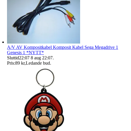
A/V AV Kompositkabel Komposit Kabel Sega Megadrive 1
Genesis 1 *NYTT*
Sluttid
22:07
8 aug 22:07
.
Pris:
89 kr
,
Ledande bud
.