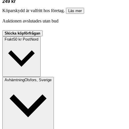
249 kr
Köparskydd är valfritt hos företag.
Läs mer
Auktionen avslutades utan bud
Skicka köpförfrågan
Frakt
50 kr PostNord
Avhämtning
Olsfors, Sverige