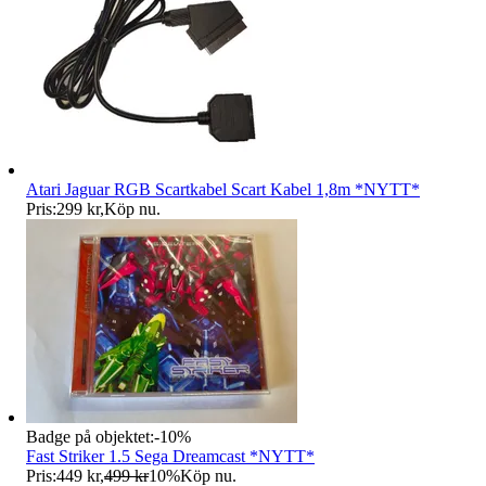
Atari Jaguar RGB Scartkabel Scart Kabel 1,8m *NYTT*
Pris:
299 kr
,
Köp nu
.
Badge på objektet:
-
10
%
Fast Striker 1.5 Sega Dreamcast *NYTT*
Pris:
449 kr
,
499 kr
10
%
Köp nu
.