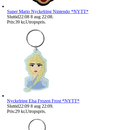
Super Mario Nyckelring Nintendo *NYTT*
Sluttid
22:08
8 aug 22:08
.
Pris:
39 kr
,
Utropspris
.
Nyckelring Elsa Frozen Frost *NYTT*
Sluttid
22:09
8 aug 22:09
.
Pris:
29 kr
,
Utropspris
.