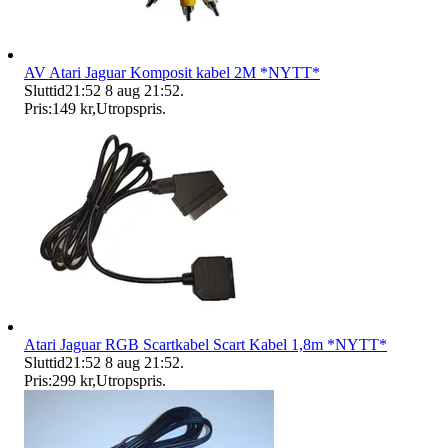
AV Atari Jaguar Komposit kabel 2M *NYTT*
Sluttid
21:52
8 aug 21:52
.
Pris:
149 kr
,
Utropspris
.
Atari Jaguar RGB Scartkabel Scart Kabel 1,8m *NYTT*
Sluttid
21:52
8 aug 21:52
.
Pris:
299 kr
,
Utropspris
.