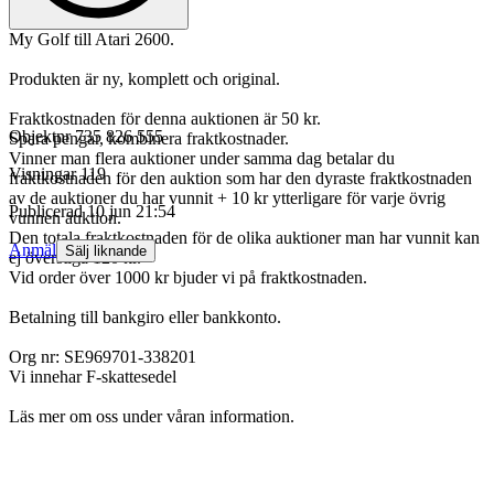
My Golf till Atari 2600.
Produkten är ny, komplett och original.
Fraktkostnaden för denna auktionen är 50 kr.
Objektnr
735 826 555
Spara pengar, kombinera fraktkostnader.
Vinner man flera auktioner under samma dag betalar du
Visningar
119
fraktkostnaden för den auktion som har den dyraste fraktkostnaden
av de auktioner du har vunnit + 10 kr ytterligare för varje övrig
Publicerad
10 jun 21:54
vunnen auktion.
Den totala fraktkostnaden för de olika auktioner man har vunnit kan
Anmäl
Sälj liknande
ej överstiga 120 kr.
Vid order över 1000 kr bjuder vi på fraktkostnaden.
Betalning till bankgiro eller bankkonto.
Org nr: SE969701-338201
Vi innehar F-skattesedel
Läs mer om oss under våran information.