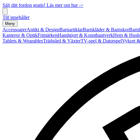
Sälj ditt fordon gratis! Läs mer om hur ->
Till innehållet
Meny
Accessoarer
Antikt & Design
Barnartiklar
Barnkläder & Barnskor
Barnl
Kameror & Optik
Frimärken
Handgjort & Konsthantverk
Hem & Hushå
Tablets & Wearables
Trädgård & Växter
TV-spel & Datorspel
Vykort &