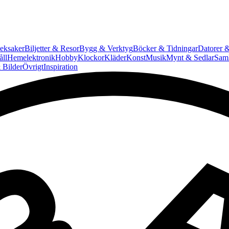
eksaker
Biljetter & Resor
Bygg & Verktyg
Böcker & Tidningar
Datorer &
ll
Hemelektronik
Hobby
Klockor
Kläder
Konst
Musik
Mynt & Sedlar
Saml
 Bilder
Övrigt
Inspiration