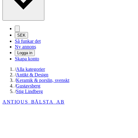
SEK
Så funkar det
Ny annons
Logga in
Skapa konto
/
Alla kategorier
/
Antikt & Design
/
Keramik & porslin, svenskt
/
Gustavsberg
/
Stig Lindberg
ANTIQUS_BÅLSTA_AB