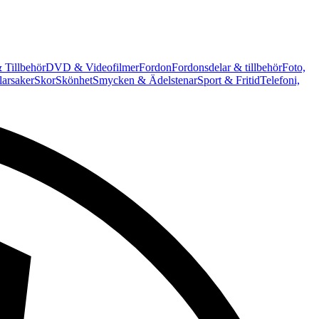
 Tillbehör
DVD & Videofilmer
Fordon
Fordonsdelar & tillbehör
Foto,
arsaker
Skor
Skönhet
Smycken & Ädelstenar
Sport & Fritid
Telefoni,