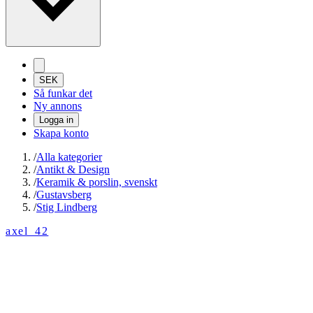
SEK
Så funkar det
Ny annons
Logga in
Skapa konto
/
Alla kategorier
/
Antikt & Design
/
Keramik & porslin, svenskt
/
Gustavsberg
/
Stig Lindberg
axel_42