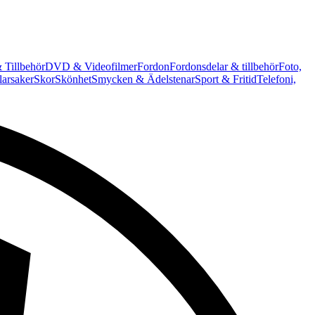
 Tillbehör
DVD & Videofilmer
Fordon
Fordonsdelar & tillbehör
Foto,
arsaker
Skor
Skönhet
Smycken & Ädelstenar
Sport & Fritid
Telefoni,