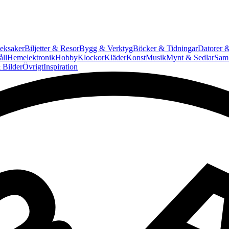
eksaker
Biljetter & Resor
Bygg & Verktyg
Böcker & Tidningar
Datorer &
ll
Hemelektronik
Hobby
Klockor
Kläder
Konst
Musik
Mynt & Sedlar
Saml
 Bilder
Övrigt
Inspiration