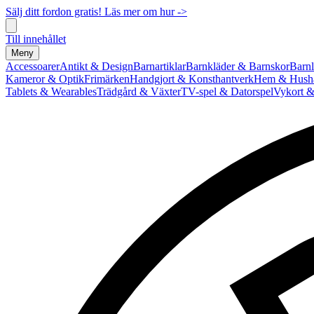
Sälj ditt fordon gratis! Läs mer om hur ->
Till innehållet
Meny
Accessoarer
Antikt & Design
Barnartiklar
Barnkläder & Barnskor
Barnl
Kameror & Optik
Frimärken
Handgjort & Konsthantverk
Hem & Hushå
Tablets & Wearables
Trädgård & Växter
TV-spel & Datorspel
Vykort &