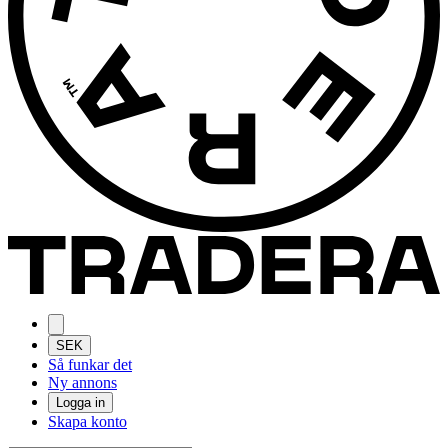
SEK
Så funkar det
Ny annons
Logga in
Skapa konto