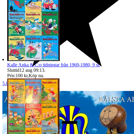
Kalle Anka & C:o tidningar från 1969-1980, 9 st.
Sluttid
12 aug 09:13
.
Pris:
100 kr
,
Köp nu
.
5.0