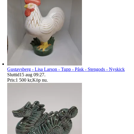
Gustavsberg - Lisa Larson - Tupp - Påsk - Stengods - Nyskick
Sluttid
15 aug 09:27
.
Pris:
1 500 kr
,
Köp nu
.