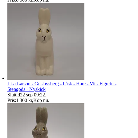
Lisa Larson - Gustavsberg - Påsk - Hare - Vit - Figurin -
Stengods - Nyskick
Sluttid
22 sep 09:22
.
Pris:
1 300 kr
,
Köp nu
.