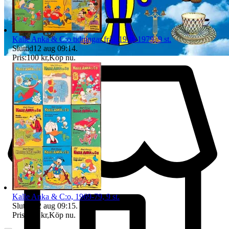
Kalle Anka & C:o tidningar från 1970-1979, 9 st.
Sluttid
12 aug 09:14
.
Pris:
100 kr
,
Köp nu
.
Kalle Anka & C:o, 1969-79, 9 st.
Sluttid
12 aug 09:15
.
Pris:
100 kr
,
Köp nu
.