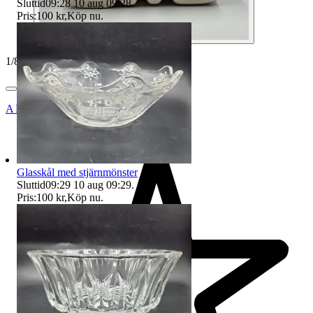
Sluttid
09:28
10 aug 09:28
.
Pris:
100 kr
,
Köp nu
.
1
/
8
ANTIQUS_BÅLSTA_AB
Glasskål med stjärnmönster
Sluttid
09:29
10 aug 09:29
.
Pris:
100 kr
,
Köp nu
.