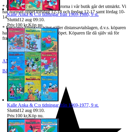
* Önskar ni avhämta varan / varorna i vår butik går det utmärkt. Vi
har normalt öppet torsdag 12-18 och fredag 12-17 samt lördag 10-
Kalle Anka & C:o tidningar från 1969-1980, 9 st.
14.
Sluttid
12 aug 09:10
.
Pris:
100 kr
,
Köp nu
.
* För varor köpta via nätet gäller distansavtalslagen, d.v.s. köparen
har 2 veckor på sig att ångra köpet. Köparen får då själv stå för
frakten.
ANTIQUS_BÅLSTA_AB
Bålsta
,
Sverige
Kalle Anka & C:o tidningar från 1969-1977, 9 st.
Sluttid
12 aug 09:10
.
Pris:
100 kr
,
Köp nu
.