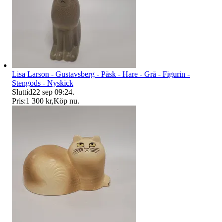
Lisa Larson - Gustavsberg - Påsk - Hare - Grå - Figurin -
Stengods - Nyskick
Sluttid
22 sep 09:24
.
Pris:
1 300 kr
,
Köp nu
.