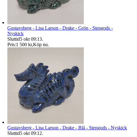
Gustavsberg - Lisa Larson - Drake - Grön - Stengods -
Nyskick
Sluttid
5 okt 09:13
.
Pris:
1 500 kr
,
Köp nu
.
Gustavsberg - Lisa Larson - Drake - Blå - Stengods - Nyskick
Sluttid
5 okt 09:12
.