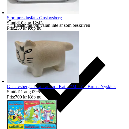
Stort porslinsfat - Gustavsberg
Sluttid
10 aug 12:43
.
Ersättning om varan inte är som beskriven
Pris:
250 kr
,
Köp nu
.
Gustavsberg - Lisa Larson - Katt - "Mika" - Brun - Nyskick
Sluttid
11 aug 09:55
.
Pris:
700 kr
,
Köp nu
.