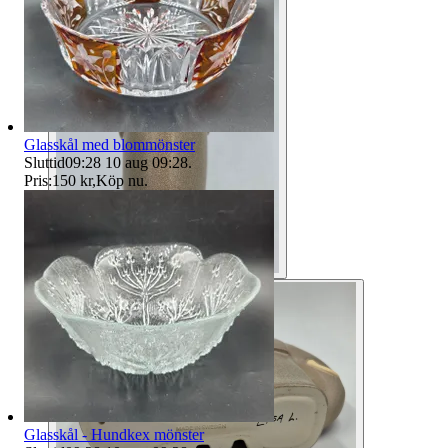
Glasskål med blommönster
Sluttid
09:28
10 aug 09:28
.
Pris:
150 kr
,
Köp nu
.
Glasskål - Hundkex mönster