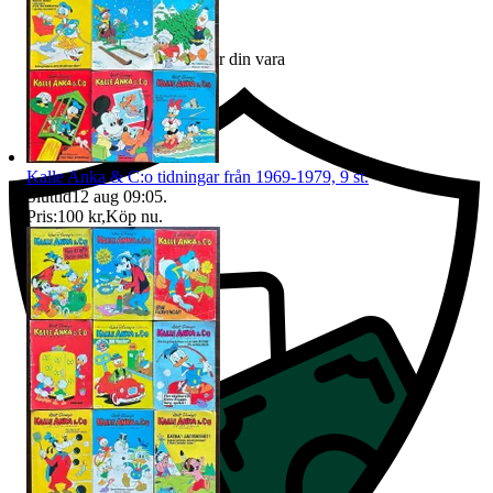
Ersättning om du inte får din vara
Kalle Anka & C:o tidningar från 1969-1979, 9 st.
Sluttid
12 aug 09:05
.
Pris:
100 kr
,
Köp nu
.