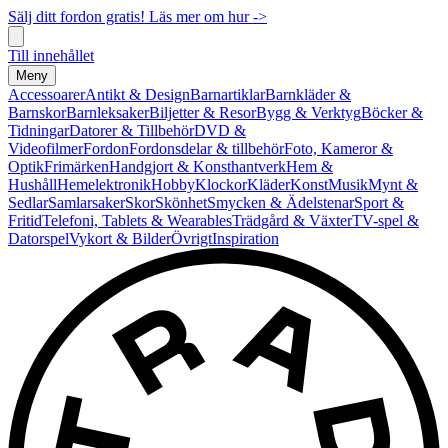
Sälj ditt fordon gratis! Läs mer om hur ->
Till innehållet
Meny
Accessoarer
Antikt & Design
Barnartiklar
Barnkläder &
Barnskor
Barnleksaker
Biljetter & Resor
Bygg & Verktyg
Böcker &
Tidningar
Datorer & Tillbehör
DVD &
Videofilmer
Fordon
Fordonsdelar & tillbehör
Foto, Kameror &
Optik
Frimärken
Handgjort & Konsthantverk
Hem &
Hushåll
Hemelektronik
Hobby
Klockor
Kläder
Konst
Musik
Mynt &
Sedlar
Samlarsaker
Skor
Skönhet
Smycken & Ädelstenar
Sport &
Fritid
Telefoni, Tablets & Wearables
Trädgård & Växter
TV-spel &
Datorspel
Vykort & Bilder
Övrigt
Inspiration