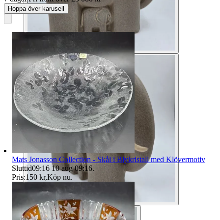
Hoppa över karusell
Mats Jonasson Collection - Skål i Blykristall med Klövermotiv
Sluttid
09:16
10 aug 09:16
.
Pris:
150 kr
,
Köp nu
.