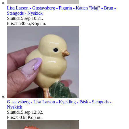
Lisa Larson - Gustavsberg - Figurin - Katten "Maj" - Brun -
Stengods - Nyskick
Sluttid
15 sep 10:21
.
Pris:
1 530 kr
,
Köp nu
.
Gustavsberg - Lisa Larson - Kyckling - Påsk - Stengods -
Nyskick
Sluttid
15 sep 12:32
.
Pris:
750 kr
,
Köp nu
.