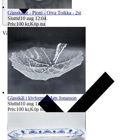
Glasskålar - Pioni - Oiva Toikka - 2st
Sluttid
10 aug 12:04
.
Pris:
100 kr
,
Köp nu
.
Välj till köparskydd
Glasskål i lövform - Mats Jonasson
Sluttid
10 aug 12:05
.
Pris:
100 kr
,
Köp nu
.