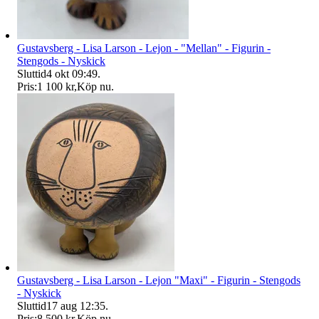
Gustavsberg - Lisa Larson - Lejon - "Mellan" - Figurin -
Stengods - Nyskick
Sluttid
4 okt 09:49
.
Pris:
1 100 kr
,
Köp nu
.
Gustavsberg - Lisa Larson - Lejon "Maxi" - Figurin - Stengods
- Nyskick
Sluttid
17 aug 12:35
.
Pris:
8 500 kr
,
Köp nu
.