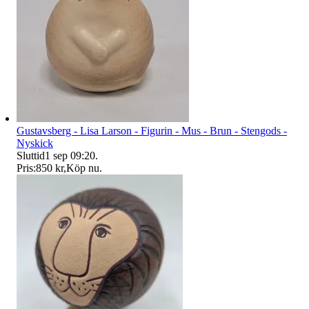
Gustavsberg - Lisa Larson - Figurin - Mus - Brun - Stengods -
Nyskick
Sluttid
1 sep 09:20
.
Pris:
850 kr
,
Köp nu
.