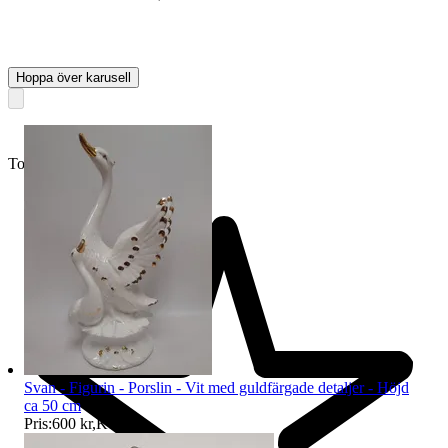
Hoppa över karusell
Toppsäljare
Svan - Figurin - Porslin - Vit med guldfärgade detaljer - Höjd
ca 50 cm
Pris:
600 kr
,
Köp nu
.