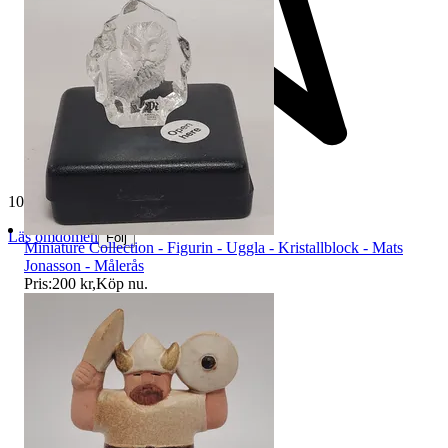
10 613 omdömen
Läs omdömen
Följ
Miniature Collection - Figurin - Uggla - Kristallblock - Mats
Jonasson - Målerås
Pris:
200 kr
,
Köp nu
.