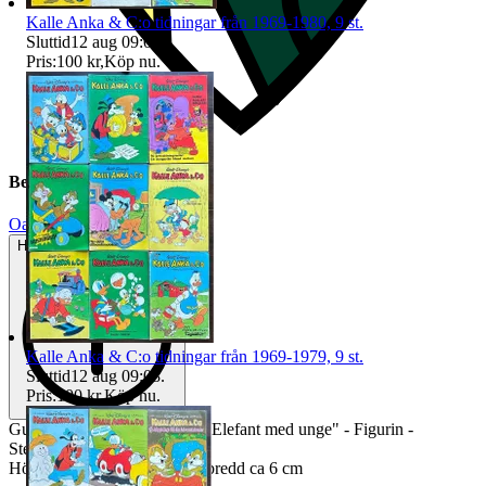
Kalle Anka & C:o tidningar från 1969-1980, 9 st.
Sluttid
12 aug 09:07
.
Pris:
100 kr
,
Köp nu
.
Beskrivning
Oanvänt
Helt ny och aldrig använd
Kalle Anka & C:o tidningar från 1969-1979, 9 st.
Sluttid
12 aug 09:08
.
Pris:
100 kr
,
Köp nu
.
Gustavsberg - Lisa Larson - "Elefant med unge" - Figurin -
Stengods - Nyskick
Höjd ca 17 cm, längd ca 20, bredd ca 6 cm