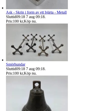
Ask - Skrin i form av ett hjärta - Metall
Sluttid
09:18
7 aug 09:18
.
Pris:
100 kr
,
Köp nu
.
Smörhundar
Sluttid
09:18
7 aug 09:18
.
Pris:
100 kr
,
Köp nu
.