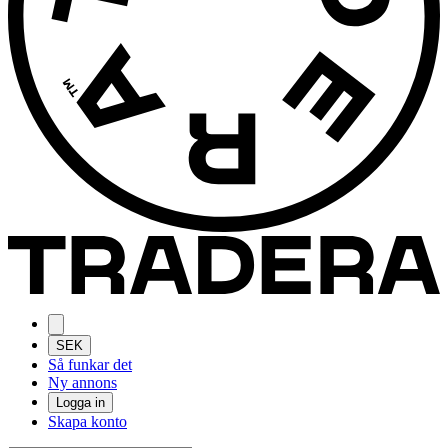
SEK
Så funkar det
Ny annons
Logga in
Skapa konto