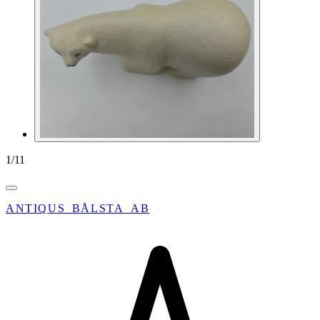
1
/
11
ANTIQUS_BÅLSTA_AB