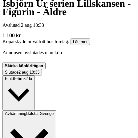
Isbjörn Ur serien Lillskansen -
Figurin - Äldre
Avslutad
2 aug 18:33
1 100 kr
Köparskydd är valfritt hos företag.
Läs mer
Annonsen avslutades utan köp
Skicka köpförfrågan
Slutade
2 aug 18:33
Frakt
Från 52 kr
Avhämtning
Bålsta, Sverige