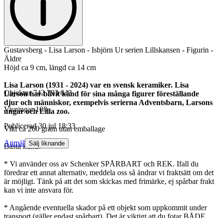
Gustavsberg - Lisa Larson - Isbjörn Ur serien Lillskansen - Figurin -
Äldre
Höjd ca 9 cm, längd ca 14 cm
Lisa Larson (1931 - 2024) var en svensk keramiker. Lisa
Objektnr
742 793 643
Larson har blivit känd för sina många figurer föreställande
djur och människor, exempelvis serierna Adventsbarn, Larsons
Visningar
108
ungar och Lilla zoo.
Publicerad
30 jul 18:33
Vikt ca 260 gram utan emballage
Anmäl
Sälj liknande
Bästa kund!
* Vi använder oss av Schenker SPÅRBART och REK. Ifall du
föredrar ett annat alternativ, meddela oss så ändrar vi fraktsätt om det
är möjligt. Tänk på att det som skickas med frimärke, ej spårbar frakt
kan vi inte ansvara för.
* Angående eventuella skador på ett objekt som uppkommit under
transport (gäller endast spårbart). Det är viktigt att du fotar BÅDE