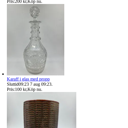
Pris:
200 kr
,
Köp nu
.
Karaff i glas med propp
Sluttid
09:23
7 aug 09:23
.
Pris:
100 kr
,
Köp nu
.