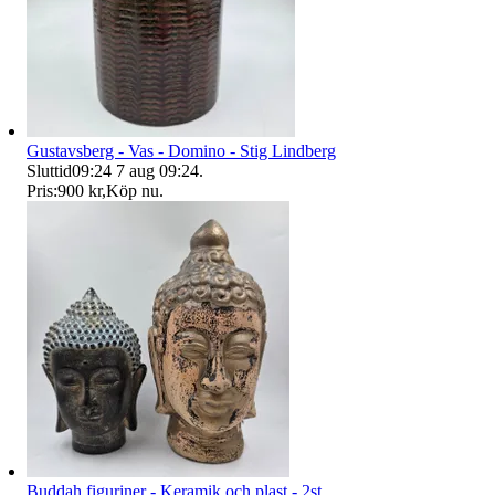
Gustavsberg - Vas - Domino - Stig Lindberg
Sluttid
09:24
7 aug 09:24
.
Pris:
900 kr
,
Köp nu
.
Buddah figuriner - Keramik och plast - 2st