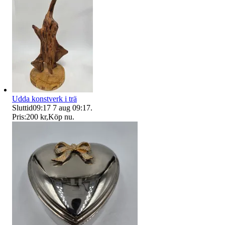
Udda konstverk i trä
Sluttid
09:17
7 aug 09:17
.
Pris:
200 kr
,
Köp nu
.