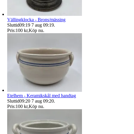
Vällingklocka - Brons/mässing
Sluttid
09:19
7 aug 09:19
.
Pris:
100 kr
,
Köp nu
.
Etelhem - Keramikskål med handtag
Sluttid
09:20
7 aug 09:20
.
Pris:
100 kr
,
Köp nu
.