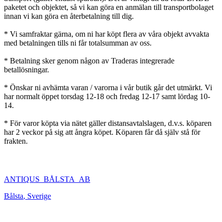
paketet och objektet, så vi kan göra en anmälan till transportbolaget
innan vi kan göra en återbetalning till dig.
* Vi samfraktar gärna, om ni har köpt flera av våra objekt avvakta
med betalningen tills ni får totalsumman av oss.
* Betalning sker genom någon av Traderas integrerade
betallösningar.
* Önskar ni avhämta varan / varorna i vår butik går det utmärkt. Vi
har normalt öppet torsdag 12-18 och fredag 12-17 samt lördag 10-
14.
* För varor köpta via nätet gäller distansavtalslagen, d.v.s. köparen
har 2 veckor på sig att ångra köpet. Köparen får då själv stå för
frakten.
ANTIQUS_BÅLSTA_AB
Bålsta
,
Sverige