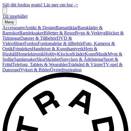
Sälj ditt fordon gratis! Läs mer om hur ->
Till innehållet
Meny
Accessoarer
Antikt & Design
Barnartiklar
Barnkläder &
Barnskor
Barnleksaker
Biljetter & Resor
Bygg & Verktyg
Böcker &
Tidningar
Datorer & Tillbehör
DVD &
Videofilmer
Fordon
Fordonsdelar & tillbehör
Foto, Kameror &
Optik
Frimärken
Handgjort & Konsthantverk
Hem &
Hushåll
Hemelektronik
Hobby
Klockor
Kläder
Konst
Musik
Mynt &
Sedlar
Samlarsaker
Skor
Skönhet
Smycken & Ädelstenar
Sport &
Fritid
Telefoni, Tablets & Wearables
Trädgård & Växter
TV-spel &
Datorspel
Vykort & Bilder
Övrigt
Inspiration