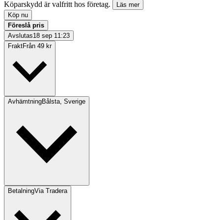
Köparskydd är valfritt hos företag.
Läs mer
Köp nu
Föreslå pris
Avslutas
18 sep 11:23
Frakt
Från 49 kr
Avhämtning
Bålsta, Sverige
Betalning
Via Tradera