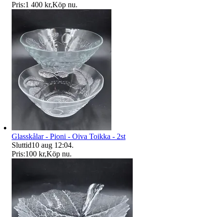
Pris:
1 400 kr
,
Köp nu
.
Glasskålar - Pioni - Oiva Toikka - 2st
Sluttid
10 aug 12:04
.
Pris:
100 kr
,
Köp nu
.