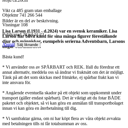
Höjd ca.20cm
Vikt ca 485 gram utan emballage
Objektnr
741 266 544
Bilder är en del av beskrivning.
Visningar
108
Lisa Larson (f.1931 - d.2024) var en svensk keramiker. Lisa
Publicerad
20 jul 11:23
Larson har blivit känd för sina många figurer föreställande
djur och människor, exempelvis serierna Adventsbarn, Larsons
Anmäl
Sälj liknande
ungar och Lilla zoo.
Bästa kund!
* Vi använder oss av SPÅRBART och REK. Ifall du föredrar ett
annat alternativ, meddela oss så ändrar vi fraktsätt om det är möjligt.
Tänk på att det som skickas med frimärke, ej spårbar frakt kan vi
inte ansvara för.
* Angående eventuella skador på ett objekt som uppkommit under
transport (gäller endast spårbart). Det är viktigt att du fotar BÅDE
paketet och objektet, så vi kan göra en anmälan till transportbolaget
innan vi kan göra en återbetalning till dig.
* Vi samfraktar gärna, om ni har köpt flera av våra objekt avvakta
med betalningen tills ni får totalsumman av oss.