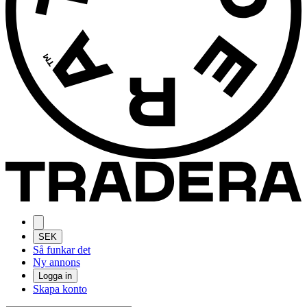
SEK
Så funkar det
Ny annons
Logga in
Skapa konto