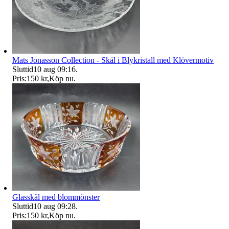
Mats Jonasson Collection - Skål i Blykristall med Klövermotiv
Sluttid
10 aug 09:16
.
Pris:
150 kr
,
Köp nu
.
Glasskål med blommönster
Sluttid
10 aug 09:28
.
Pris:
150 kr
,
Köp nu
.