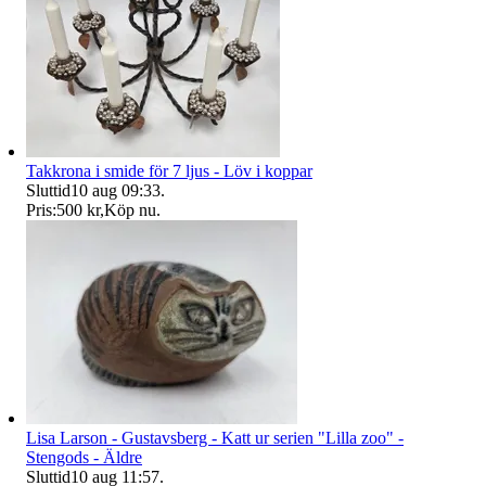
Takkrona i smide för 7 ljus - Löv i koppar
Sluttid
10 aug 09:33
.
Pris:
500 kr
,
Köp nu
.
Lisa Larson - Gustavsberg - Katt ur serien "Lilla zoo" -
Stengods - Äldre
Sluttid
10 aug 11:57
.