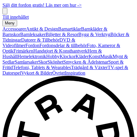
Sälj ditt fordon gratis! Läs mer om hur ->
Till innehållet
Meny
Accessoarer
Antikt & Design
Barnartiklar
Barnkläder &
Barnskor
Barnleksaker
Biljetter & Resor
Bygg & Verktyg
Böcker &
Tidningar
Datorer & Tillbehör
DVD &
Videofilmer
Fordon
Fordonsdelar & tillbehör
Foto, Kameror &
Optik
Frimärken
Handgjort & Konsthantverk
Hem &
Hushåll
Hemelektronik
Hobby
Klockor
Kläder
Konst
Musik
Mynt &
Sedlar
Samlarsaker
Skor
Skönhet
Smycken & Ädelstenar
Sport &
Fritid
Telefoni, Tablets & Wearables
Trädgård & Växter
TV-spel &
Datorspel
Vykort & Bilder
Övrigt
Inspiration