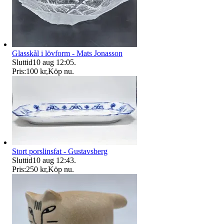
Glasskål i lövform - Mats Jonasson
Sluttid
10 aug 12:05
.
Pris:
100 kr
,
Köp nu
.
Stort porslinsfat - Gustavsberg
Sluttid
10 aug 12:43
.
Pris:
250 kr
,
Köp nu
.