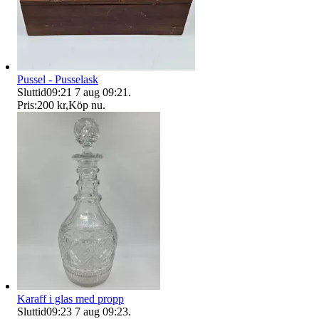
Pussel - Pusselask
Sluttid
09:21
7 aug 09:21
.
Pris:
200 kr
,
Köp nu
.
Karaff i glas med propp
Sluttid
09:23
7 aug 09:23
.