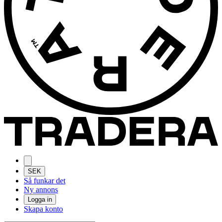
SEK
Så funkar det
Ny annons
Logga in
Skapa konto