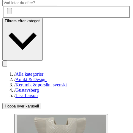
Filtrera efter kategori
/
Alla kategorier
/
Antikt & Design
/
Keramik & porslin, svenskt
/
Gustavsberg
/
Lisa Larson
Hoppa över karusell