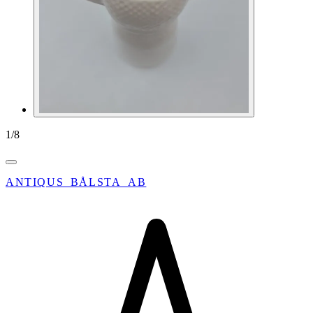
1
/
8
ANTIQUS_BÅLSTA_AB