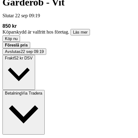
Garderob - Vit
Slutar
22 sep 09:19
850 kr
Köparskydd är valfritt hos företag.
Läs mer
Köp nu
Föreslå pris
Avslutas
22 sep 09:19
Frakt
52 kr DSV
Betalning
Via Tradera