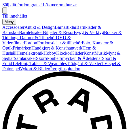
Sälj ditt fordon gratis! Läs mer om hur ->
Till innehållet
Meny
Accessoarer
Antikt & Design
Barnartiklar
Barnkläder &
Barnskor
Barnleksaker
Biljetter & Resor
Bygg & Verktyg
Böcker &
Tidningar
Datorer & Tillbehör
DVD &
Videofilmer
Fordon
Fordonsdelar & tillbehör
Foto, Kameror &
Optik
Frimärken
Handgjort & Konsthantverk
Hem &
Hushåll
Hemelektronik
Hobby
Klockor
Kläder
Konst
Musik
Mynt &
Sedlar
Samlarsaker
Skor
Skönhet
Smycken & Ädelstenar
Sport &
Fritid
Telefoni, Tablets & Wearables
Trädgård & Växter
TV-spel &
Datorspel
Vykort & Bilder
Övrigt
Inspiration