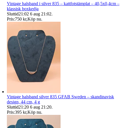
Vintage halsband i silver 835 – kattfotstämplat – 40,5x0,4cm –
klassisk boxkedja
Sluttid
21:02
6 aug 21:02
.
Pris:
750 kr
,
Köp nu
.
Vintage halsband silver 835 GFAB Sweden – skandinavisk
design, 44 cm, 4 g
Sluttid
21:20
6 aug 21:20
.
Pris:
395 kr
,
Köp nu
.