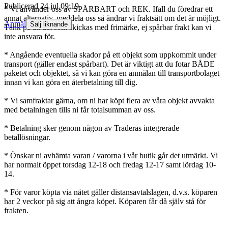
Publicerad
24 jul 09:19
* Vi använder oss av SPÅRBART och REK. Ifall du föredrar ett
annat alternativ, meddela oss så ändrar vi fraktsätt om det är möjligt.
Anmäl
Sälj liknande
Tänk på att det som skickas med frimärke, ej spårbar frakt kan vi
inte ansvara för.
* Angående eventuella skador på ett objekt som uppkommit under
transport (gäller endast spårbart). Det är viktigt att du fotar BÅDE
paketet och objektet, så vi kan göra en anmälan till transportbolaget
innan vi kan göra en återbetalning till dig.
* Vi samfraktar gärna, om ni har köpt flera av våra objekt avvakta
med betalningen tills ni får totalsumman av oss.
* Betalning sker genom någon av Traderas integrerade
betallösningar.
* Önskar ni avhämta varan / varorna i vår butik går det utmärkt. Vi
har normalt öppet torsdag 12-18 och fredag 12-17 samt lördag 10-
14.
* För varor köpta via nätet gäller distansavtalslagen, d.v.s. köparen
har 2 veckor på sig att ångra köpet. Köparen får då själv stå för
frakten.