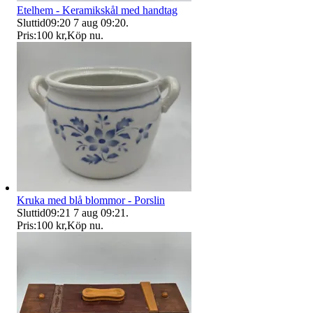
Etelhem - Keramikskål med handtag
Sluttid
09:20
7 aug 09:20
.
Pris:
100 kr
,
Köp nu
.
Kruka med blå blommor - Porslin
Sluttid
09:21
7 aug 09:21
.
Pris:
100 kr
,
Köp nu
.