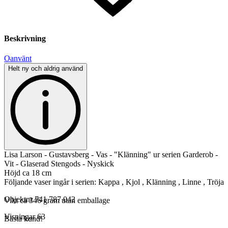
Beskrivning
Oanvänt
Helt ny och aldrig använd
Lisa Larson - Gustavsberg - Vas - "Klänning" ur serien Garderob -
Vit - Glaserad Stengods - Nyskick
Höjd ca 18 cm
Följande vaser ingår i serien: Kappa , Kjol , Klänning , Linne , Tröja
Objektnr
741 787 042
Vikt ca 346 gram utan emballage
Visningar
63
Bästa kund!