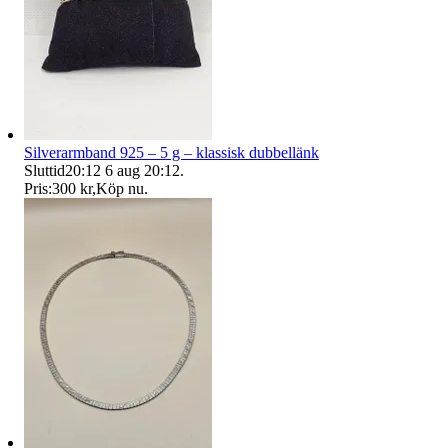
Silverarmband 925 – 5 g – klassisk dubbellänk
Sluttid
20:12
6 aug 20:12
.
Pris:
300 kr
,
Köp nu
.