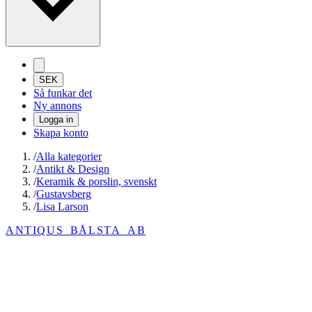
SEK
Så funkar det
Ny annons
Logga in
Skapa konto
/
Alla kategorier
/
Antikt & Design
/
Keramik & porslin, svenskt
/
Gustavsberg
/
Lisa Larson
ANTIQUS_BÅLSTA_AB