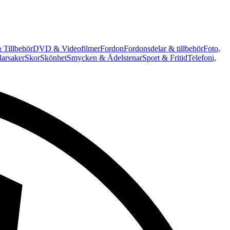
 Tillbehör
DVD & Videofilmer
Fordon
Fordonsdelar & tillbehör
Foto,
arsaker
Skor
Skönhet
Smycken & Ädelstenar
Sport & Fritid
Telefoni,