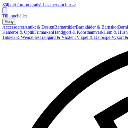
Sälj ditt fordon gratis! Läs mer om hur ->
Till innehållet
Meny
Accessoarer
Antikt & Design
Barnartiklar
Barnkläder & Barnskor
Barnl
Kameror & Optik
Frimärken
Handgjort & Konsthantverk
Hem & Hushå
Tablets & Wearables
Trädgård & Växter
TV-spel & Datorspel
Vykort &