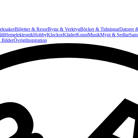
eksaker
Biljetter & Resor
Bygg & Verktyg
Böcker & Tidningar
Datorer &
ll
Hemelektronik
Hobby
Klockor
Kläder
Konst
Musik
Mynt & Sedlar
Saml
 Bilder
Övrigt
Inspiration