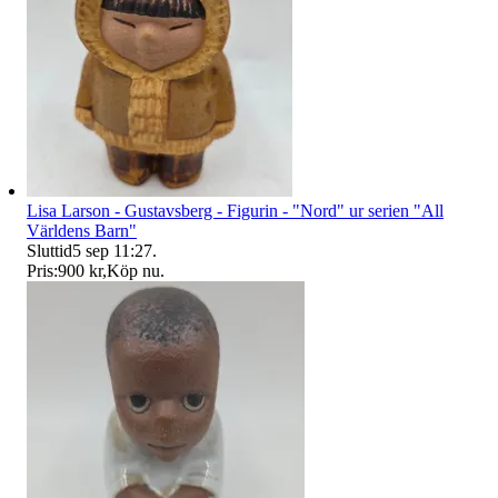
Lisa Larson - Gustavsberg - Figurin - "Nord" ur serien "All
Världens Barn"
Sluttid
5 sep 11:27
.
Pris:
900 kr
,
Köp nu
.