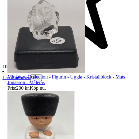
10 602 omdömen
Miniature Collection - Figurin - Uggla - Kristallblock - Mats
Läs omdömen
Följ
Jonasson - Målerås
Pris:
200 kr
,
Köp nu
.