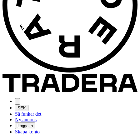
SEK
Så funkar det
Ny annons
Logga in
Skapa konto