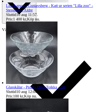
Lisa Larson - Gustavsberg - Katt ur serien "Lilla zoo" -
Stengods - Äldre
Sluttid
10 aug 11:57
.
Pris:
1 400 kr
,
Köp nu
.
Välj till köparskydd
Glasskålar - Pioni - Oiva Toikka - 2st
Sluttid
10 aug 12:04
.
Pris:
100 kr
,
Köp nu
.