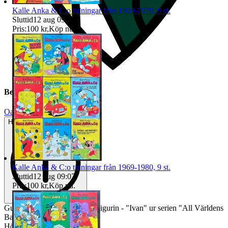
Kalle Anka & C:o tidningar från 1969-1979, 9 st.
Sluttid
12 aug 09:05
.
Pris:
100 kr
,
Köp nu
.
Beskrivning
Oanvänt
Helt ny och aldrig använd
Kalle Anka & C:o tidningar från 1969-1980, 9 st.
Sluttid
12 aug 09:07
.
Pris:
100 kr
,
Köp nu
.
Gustavsberg - Lisa Larson - Figurin - "Ivan" ur serien "All Världens
Barn" - Stengods - Nyskick
Höjd ca 12 cm