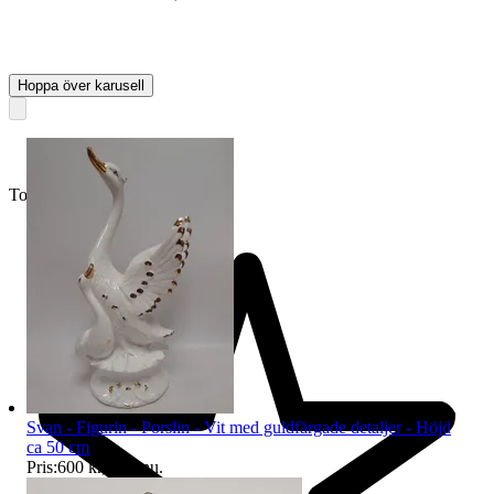
Hoppa över karusell
Toppsäljare
Svan - Figurin - Porslin - Vit med guldfärgade detaljer - Höjd
ca 50 cm
Pris:
600 kr
,
Köp nu
.