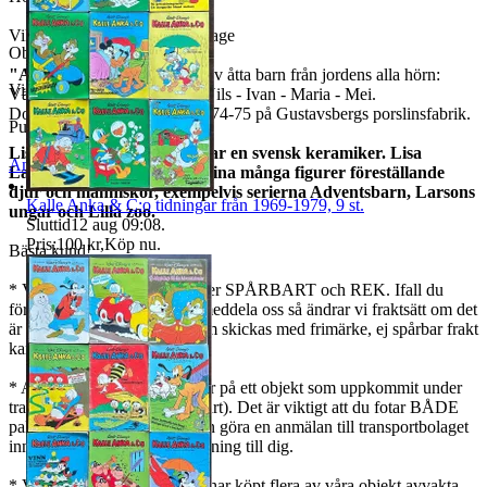
Vikt ca 265 gram utan emballage
Objektnr
734 945 520
"All världens barn"
består av åtta barn från jordens alla hörn:
Visningar
277
Väst - Syd - Nord - Öst och Nils - Ivan - Maria - Mei.
Dom formgavs under åren 1974-75 på Gustavsbergs porslinsfabrik.
Publicerad
5 jun 09:40
Lisa Larson (1931 - 2024) var en svensk keramiker. Lisa
Anmäl
Sälj liknande
Larson har blivit känd för sina många figurer föreställande
djur och människor, exempelvis serierna Adventsbarn, Larsons
Kalle Anka & C:o tidningar från 1969-1979, 9 st.
ungar och Lilla zoo.
Sluttid
12 aug 09:08
.
Pris:
100 kr
,
Köp nu
.
Bästa kund!
* Vi använder oss av Schenker SPÅRBART och REK. Ifall du
föredrar ett annat alternativ, meddela oss så ändrar vi fraktsätt om det
är möjligt. Tänk på att det som skickas med frimärke, ej spårbar frakt
kan vi inte ansvara för.
* Angående eventuella skador på ett objekt som uppkommit under
transport (gäller endast spårbart). Det är viktigt att du fotar BÅDE
paketet och objektet, så vi kan göra en anmälan till transportbolaget
innan vi kan göra en återbetalning till dig.
* Vi samfraktar gärna, om ni har köpt flera av våra objekt avvakta