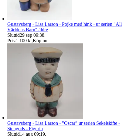
Gustavsberg - Lisa Larson - Pojke med hink - ur serien "All
Världens Barn" äldre
Sluttid
29 sep 09:38
.
Pris:
1 100 kr
,
Köp nu
.
Gustavsberg - Lisa Larson - "Oscar" ur serien Sekelskifte -
Stengods - Figurin
Sluttid
14 aug 09:19
.