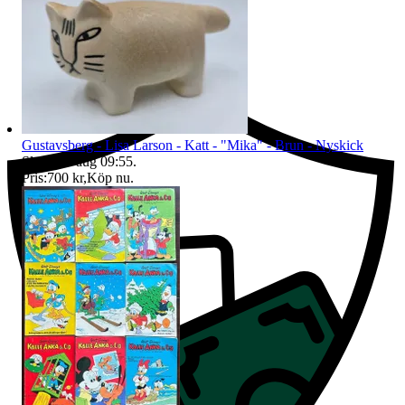
Ersättning om du inte får din vara
Gustavsberg - Lisa Larson - Katt - "Mika" - Brun - Nyskick
Sluttid
11 aug 09:55
.
Pris:
700 kr
,
Köp nu
.