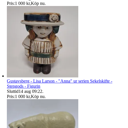
Pris:
1 000 kr
,
Köp nu
.
Gustavsberg - Lisa Larson - "Anna" ur serien Sekelskifte -
Stengods - Figurin
Sluttid
14 aug 09:22
.
Pris:
1 000 kr
,
Köp nu
.