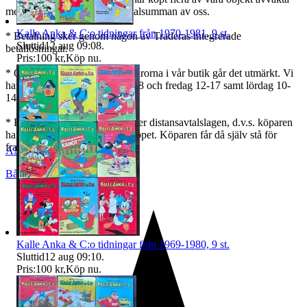
med betalningen tills ni får totalsumman av oss.
Kalle Anka & C:o tidningar från 1970-1981, 9 st.
* Betalning sker genom någon av Traderas integrerade
Sluttid
12 aug 09:08
.
betallösningar.
Pris:
100 kr
,
Köp nu
.
* Önskar ni avhämta varan / varorna i vår butik går det utmärkt. Vi
har normalt öppet torsdag 12-18 och fredag 12-17 samt lördag 10-
14.
* För varor köpta via nätet gäller distansavtalslagen, d.v.s. köparen
har 2 veckor på sig att ångra köpet. Köparen får då själv stå för
frakten.
ANTIQUS_BÅLSTA_AB
Bålsta
,
Sverige
Kalle Anka & C:o tidningar från 1969-1980, 9 st.
Sluttid
12 aug 09:10
.
Pris:
100 kr
,
Köp nu
.