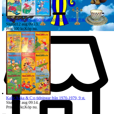
Kalle Anka & C:o tidningar från 1969-1980, 9 st.
Sluttid
12 aug 09:13
.
Pris:
100 kr
,
Köp nu
.
Kalle Anka & C:o tidningar från 1970-1979, 9 st.
Sluttid
12 aug 09:14
.
Pris:
100 kr
,
Köp nu
.