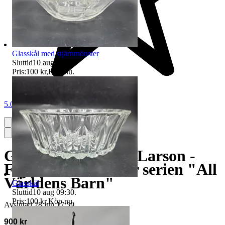
Glasskål med stjärnmönster
Sluttid
10 aug 09:29
.
Pris:
100 kr
,
Köp nu
.
5.0
Gustavsberg - Lisa Larson -
Figurin - "Ivan" ur serien "All
Världens Barn"
Glasskål
Sluttid
10 aug 09:30
.
Pris:
100 kr
,
Köp nu
.
Avslutad
28 jun 17:59
900 kr