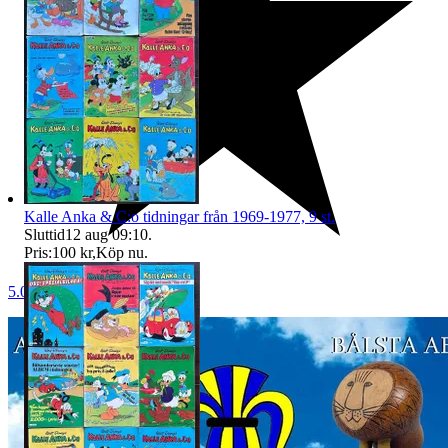
Kalle Anka & C:o tidningar från 1969-1977, 9 st.
Sluttid
12 aug 09:10
.
Pris:
100 kr
,
Köp nu
.
5.0