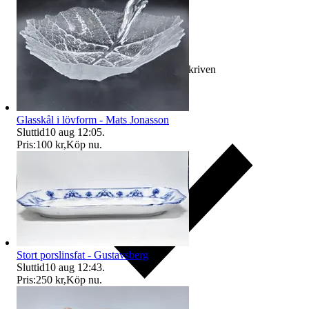
Ersättning om varan inte är som beskriven
Glasskål i lövform - Mats Jonasson
Sluttid
10 aug 12:05
.
Pris:
100 kr
,
Köp nu
.
Stort porslinsfat - Gustavsberg
Sluttid
10 aug 12:43
.
Pris:
250 kr
,
Köp nu
.