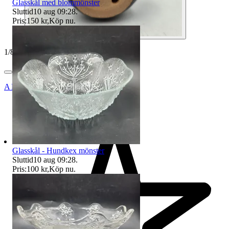
Glasskål med blommönster
Sluttid
10 aug 09:28
.
Pris:
150 kr
,
Köp nu
.
1
/
8
ANTIQUS_BÅLSTA_AB
Glasskål - Hundkex mönster
Sluttid
10 aug 09:28
.
Pris:
100 kr
,
Köp nu
.