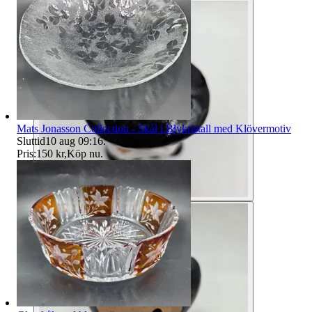
Mats Jonasson Collection - Skål i Blykristall med Klövermotiv
Sluttid
10 aug 09:16
.
Pris:
150 kr
,
Köp nu
.