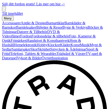
Sälj ditt fordon gratis! Läs mer om hur ->
Till innehållet
Meny
Accessoarer
Antikt & Design
Barnartiklar
Barnkläder &
Barnskor
Barnleksaker
Biljetter & Resor
Bygg & Verktyg
Böcker &
Tidningar
Datorer & Tillbehör
DVD &
Videofilmer
Fordon
Fordonsdelar & tillbehör
Foto, Kameror &
Optik
Frimärken
Handgjort & Konsthantverk
Hem &
Hushåll
Hemelektronik
Hobby
Klockor
Kläder
Konst
Musik
Mynt &
Sedlar
Samlarsaker
Skor
Skönhet
Smycken & Ädelstenar
Sport &
Fritid
Telefoni, Tablets & Wearables
Trädgård & Växter
TV-spel &
Datorspel
Vykort & Bilder
Övrigt
Inspiration