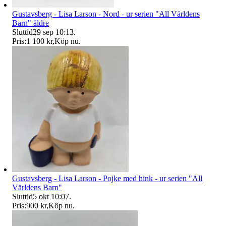
Gustavsberg - Lisa Larson - Nord - ur serien "All Världens
Barn" äldre
Sluttid
29 sep 10:13
.
Pris:
1 100 kr
,
Köp nu
.
Gustavsberg - Lisa Larson - Pojke med hink - ur serien "All
Världens Barn"
Sluttid
5 okt 10:07
.
Pris:
900 kr
,
Köp nu
.