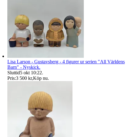
Lisa Larson - Gustavsberg - 4 figurer ur serien "All Världens
Barn" - Nyskick.
Sluttid
5 okt 10:22
.
Pris:
3 500 kr
,
Köp nu
.