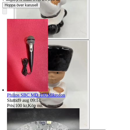
Hoppa över karusell
Philips SBC MD 100 Mikrofon
Sluttid
9 aug 09:14
.
Pris:
100 kr
,
Köp nu
.