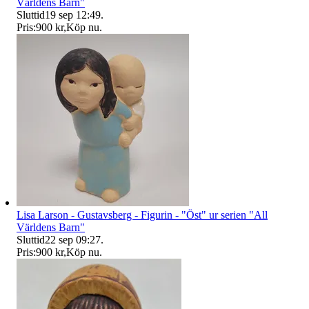
Världens Barn"
Sluttid
19 sep 12:49
.
Pris:
900 kr
,
Köp nu
.
Lisa Larson - Gustavsberg - Figurin - "Öst" ur serien "All
Världens Barn"
Sluttid
22 sep 09:27
.
Pris:
900 kr
,
Köp nu
.