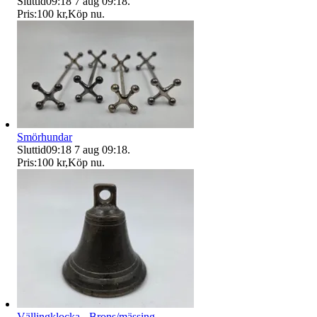
Sluttid
09:18
7 aug 09:18
.
Pris:
100 kr
,
Köp nu
.
Smörhundar
Sluttid
09:18
7 aug 09:18
.
Pris:
100 kr
,
Köp nu
.
Vällingklocka - Brons/mässing