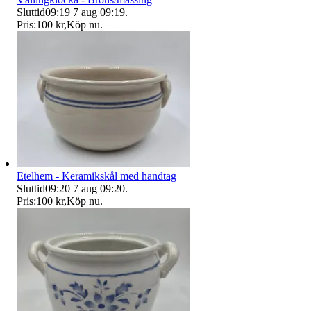
Sluttid
09:19
7 aug 09:19
.
Pris:
100 kr
,
Köp nu
.
Etelhem - Keramikskål med handtag
Sluttid
09:20
7 aug 09:20
.
Pris:
100 kr
,
Köp nu
.