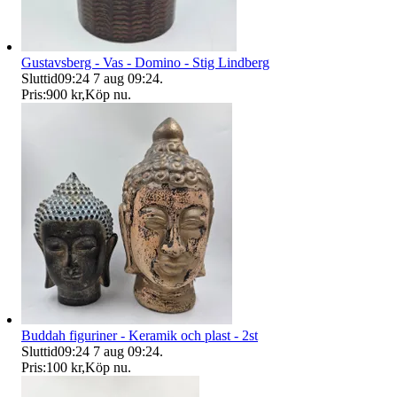
Gustavsberg - Vas - Domino - Stig Lindberg
Sluttid
09:24
7 aug 09:24
.
Pris:
900 kr
,
Köp nu
.
Buddah figuriner - Keramik och plast - 2st
Sluttid
09:24
7 aug 09:24
.
Pris:
100 kr
,
Köp nu
.