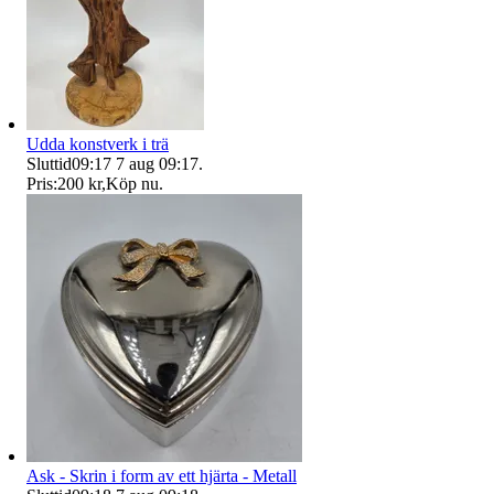
Udda konstverk i trä
Sluttid
09:17
7 aug 09:17
.
Pris:
200 kr
,
Köp nu
.
Ask - Skrin i form av ett hjärta - Metall