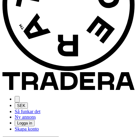
SEK
Så funkar det
Ny annons
Logga in
Skapa konto