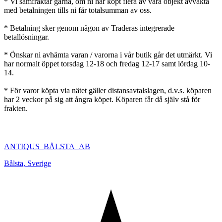
* Vi samfraktar gärna, om ni har köpt flera av våra objekt avvakta
med betalningen tills ni får totalsumman av oss.
* Betalning sker genom någon av Traderas integrerade
betallösningar.
* Önskar ni avhämta varan / varorna i vår butik går det utmärkt. Vi
har normalt öppet torsdag 12-18 och fredag 12-17 samt lördag 10-
14.
* För varor köpta via nätet gäller distansavtalslagen, d.v.s. köparen
har 2 veckor på sig att ångra köpet. Köparen får då själv stå för
frakten.
ANTIQUS_BÅLSTA_AB
Bålsta
,
Sverige