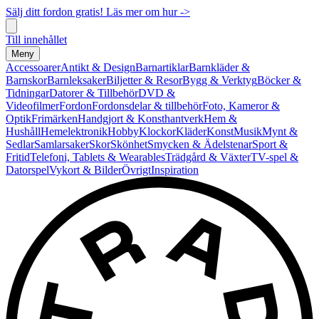
Sälj ditt fordon gratis! Läs mer om hur ->
Till innehållet
Meny
Accessoarer
Antikt & Design
Barnartiklar
Barnkläder &
Barnskor
Barnleksaker
Biljetter & Resor
Bygg & Verktyg
Böcker &
Tidningar
Datorer & Tillbehör
DVD &
Videofilmer
Fordon
Fordonsdelar & tillbehör
Foto, Kameror &
Optik
Frimärken
Handgjort & Konsthantverk
Hem &
Hushåll
Hemelektronik
Hobby
Klockor
Kläder
Konst
Musik
Mynt &
Sedlar
Samlarsaker
Skor
Skönhet
Smycken & Ädelstenar
Sport &
Fritid
Telefoni, Tablets & Wearables
Trädgård & Växter
TV-spel &
Datorspel
Vykort & Bilder
Övrigt
Inspiration