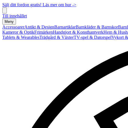
Sälj ditt fordon gratis! Läs mer om hur ->
Till innehållet
Meny
Accessoarer
Antikt & Design
Barnartiklar
Barnkläder & Barnskor
Barnl
Kameror & Optik
Frimärken
Handgjort & Konsthantverk
Hem & Hushå
Tablets & Wearables
Trädgård & Växter
TV-spel & Datorspel
Vykort &