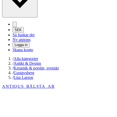
SEK
Så funkar det
Ny annons
Logga in
Skapa konto
/
Alla kategorier
/
Antikt & Design
/
Keramik & porslin, svenskt
/
Gustavsberg
/
Lisa Larson
ANTIQUS_BÅLSTA_AB