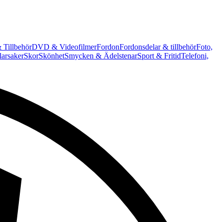
 Tillbehör
DVD & Videofilmer
Fordon
Fordonsdelar & tillbehör
Foto,
arsaker
Skor
Skönhet
Smycken & Ädelstenar
Sport & Fritid
Telefoni,