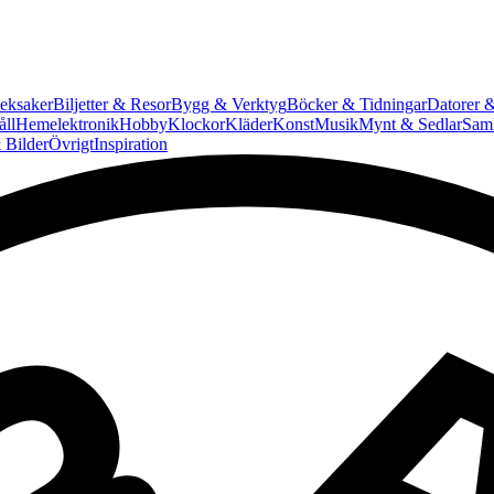
eksaker
Biljetter & Resor
Bygg & Verktyg
Böcker & Tidningar
Datorer &
ll
Hemelektronik
Hobby
Klockor
Kläder
Konst
Musik
Mynt & Sedlar
Saml
 Bilder
Övrigt
Inspiration