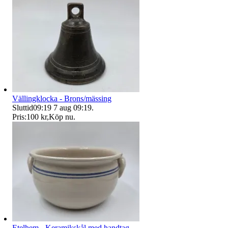
Vällingklocka - Brons/mässing
Sluttid
09:19
7 aug 09:19
.
Pris:
100 kr
,
Köp nu
.
Etelhem - Keramikskål med handtag