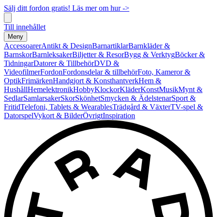
Sälj ditt fordon gratis! Läs mer om hur ->
Till innehållet
Meny
Accessoarer
Antikt & Design
Barnartiklar
Barnkläder &
Barnskor
Barnleksaker
Biljetter & Resor
Bygg & Verktyg
Böcker &
Tidningar
Datorer & Tillbehör
DVD &
Videofilmer
Fordon
Fordonsdelar & tillbehör
Foto, Kameror &
Optik
Frimärken
Handgjort & Konsthantverk
Hem &
Hushåll
Hemelektronik
Hobby
Klockor
Kläder
Konst
Musik
Mynt &
Sedlar
Samlarsaker
Skor
Skönhet
Smycken & Ädelstenar
Sport &
Fritid
Telefoni, Tablets & Wearables
Trädgård & Växter
TV-spel &
Datorspel
Vykort & Bilder
Övrigt
Inspiration