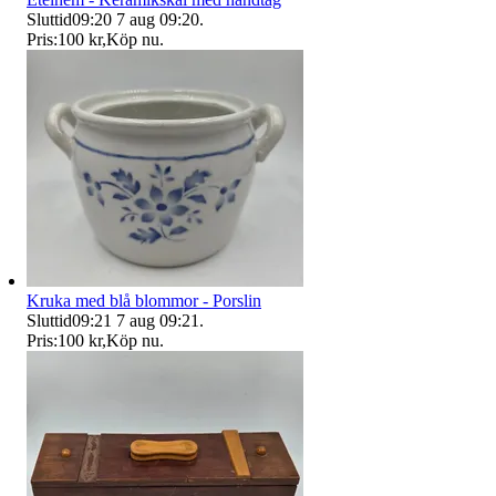
Sluttid
09:20
7 aug 09:20
.
Pris:
100 kr
,
Köp nu
.
Kruka med blå blommor - Porslin
Sluttid
09:21
7 aug 09:21
.
Pris:
100 kr
,
Köp nu
.