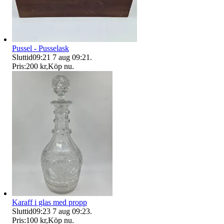
Pussel - Pusselask
Sluttid
09:21
7 aug 09:21
.
Pris:
200 kr
,
Köp nu
.
Karaff i glas med propp
Sluttid
09:23
7 aug 09:23
.
Pris:
100 kr
,
Köp nu
.