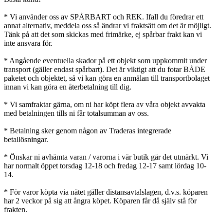
* Vi använder oss av SPÅRBART och REK. Ifall du föredrar ett
annat alternativ, meddela oss så ändrar vi fraktsätt om det är möjligt.
Tänk på att det som skickas med frimärke, ej spårbar frakt kan vi
inte ansvara för.
* Angående eventuella skador på ett objekt som uppkommit under
transport (gäller endast spårbart). Det är viktigt att du fotar BÅDE
paketet och objektet, så vi kan göra en anmälan till transportbolaget
innan vi kan göra en återbetalning till dig.
* Vi samfraktar gärna, om ni har köpt flera av våra objekt avvakta
med betalningen tills ni får totalsumman av oss.
* Betalning sker genom någon av Traderas integrerade
betallösningar.
* Önskar ni avhämta varan / varorna i vår butik går det utmärkt. Vi
har normalt öppet torsdag 12-18 och fredag 12-17 samt lördag 10-
14.
* För varor köpta via nätet gäller distansavtalslagen, d.v.s. köparen
har 2 veckor på sig att ångra köpet. Köparen får då själv stå för
frakten.