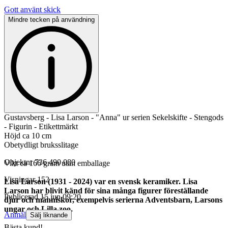
Gott använt skick
Mindre tecken på användning
Gustavsberg - Lisa Larson - "Anna" ur serien Sekelskifte - Stengods
- Figurin - Etikettmärkt
Höjd ca 10 cm
Obetydligt bruksslitage
Objektnr
736 490 080
Vikt ca 166 gram utan emballage
Visningar
152
Lisa Larson (1931 - 2024) var en svensk keramiker. Lisa
Larson har blivit känd för sina många figurer föreställande
Publicerad
15 jun 09:20
djur och människor, exempelvis serierna Adventsbarn, Larsons
ungar och Lilla zoo.
Anmäl
Sälj liknande
Bästa kund!