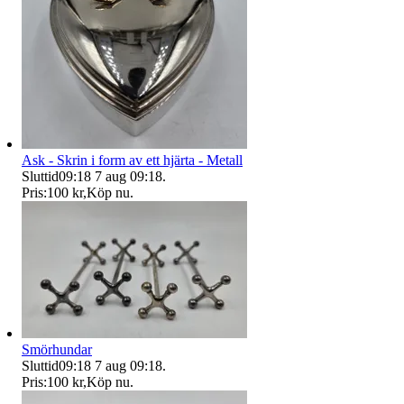
Ask - Skrin i form av ett hjärta - Metall
Sluttid
09:18
7 aug 09:18
.
Pris:
100 kr
,
Köp nu
.
Smörhundar
Sluttid
09:18
7 aug 09:18
.
Pris:
100 kr
,
Köp nu
.