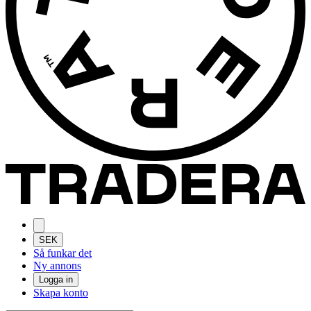
SEK
Så funkar det
Ny annons
Logga in
Skapa konto