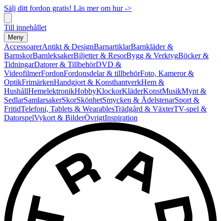
Sälj ditt fordon gratis! Läs mer om hur ->
Till innehållet
Meny
Accessoarer
Antikt & Design
Barnartiklar
Barnkläder &
Barnskor
Barnleksaker
Biljetter & Resor
Bygg & Verktyg
Böcker &
Tidningar
Datorer & Tillbehör
DVD &
Videofilmer
Fordon
Fordonsdelar & tillbehör
Foto, Kameror &
Optik
Frimärken
Handgjort & Konsthantverk
Hem &
Hushåll
Hemelektronik
Hobby
Klockor
Kläder
Konst
Musik
Mynt &
Sedlar
Samlarsaker
Skor
Skönhet
Smycken & Ädelstenar
Sport &
Fritid
Telefoni, Tablets & Wearables
Trädgård & Växter
TV-spel &
Datorspel
Vykort & Bilder
Övrigt
Inspiration