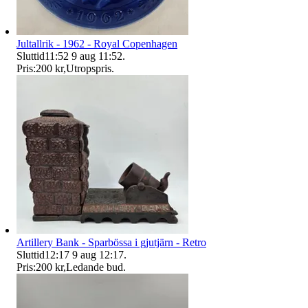
Jultallrik - 1962 - Royal Copenhagen
Sluttid
11:52
9 aug 11:52
.
Pris:
200 kr
,
Utropspris
.
Artillery Bank - Sparbössa i gjutjärn - Retro
Sluttid
12:17
9 aug 12:17
.
Pris:
200 kr
,
Ledande bud
.