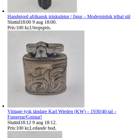
Handgjord afrikansk träskulptur / figur – Modernistisk tribal stil
Sluttid
18:00
9 aug 18:00
.
Pris:
100 kr
,
Utropspris
.
Vintage tysk tändare Karl Wieden (KW) – 1930/40-tal –
Fungerar/Gnistar!
Sluttid
18:12
9 aug 18:12
.
Pris:
100 kr
,
Ledande bud
.