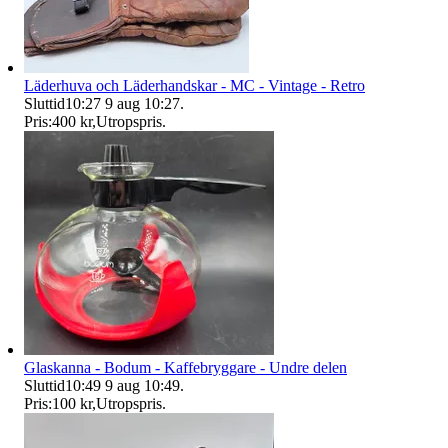
Läderhuva och Läderhandskar - MC - Vintage - Retro
Sluttid
10:27
9 aug 10:27
.
Pris:
400 kr
,
Utropspris
.
Glaskanna - Bodum - Kaffebryggare - Undre delen
Sluttid
10:49
9 aug 10:49
.
Pris:
100 kr
,
Utropspris
.