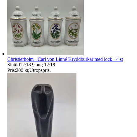
Christierholm - Carl von Linné Kryddburkar med lock - 4 st
Sluttid
12:18
9 aug 12:18
.
Pris:
200 kr
,
Utropspris
.