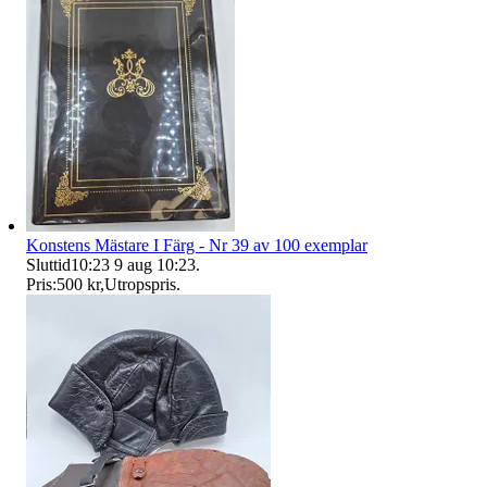
Konstens Mästare I Färg - Nr 39 av 100 exemplar
Sluttid
10:23
9 aug 10:23
.
Pris:
500 kr
,
Utropspris
.