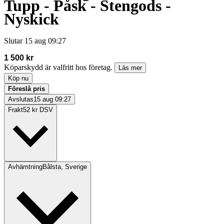
Tupp - Påsk - Stengods -
Nyskick
Slutar
15 aug 09:27
1 500 kr
Köparskydd är valfritt hos företag.
Läs mer
Köp nu
Föreslå pris
Avslutas
15 aug 09:27
Frakt
52 kr DSV
Avhämtning
Bålsta, Sverige