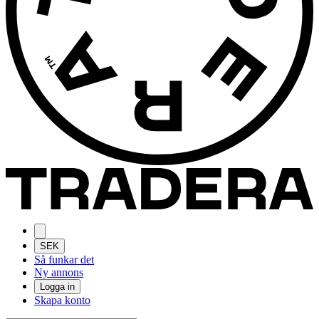
SEK
Så funkar det
Ny annons
Logga in
Skapa konto