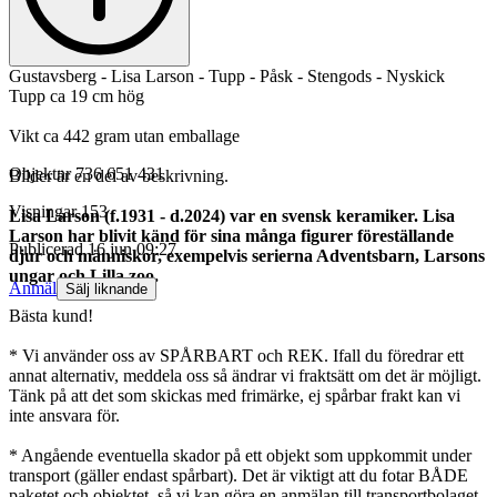
Gustavsberg - Lisa Larson - Tupp - Påsk - Stengods - Nyskick
Tupp ca 19 cm hög
Vikt ca 442 gram utan emballage
Objektnr
736 651 431
Bilder är en del av beskrivning.
Visningar
153
Lisa Larson (f.1931 - d.2024) var en svensk keramiker. Lisa
Larson har blivit känd för sina många figurer föreställande
Publicerad
16 jun 09:27
djur och människor, exempelvis serierna Adventsbarn, Larsons
ungar och Lilla zoo.
Anmäl
Sälj liknande
Bästa kund!
* Vi använder oss av SPÅRBART och REK. Ifall du föredrar ett
annat alternativ, meddela oss så ändrar vi fraktsätt om det är möjligt.
Tänk på att det som skickas med frimärke, ej spårbar frakt kan vi
inte ansvara för.
* Angående eventuella skador på ett objekt som uppkommit under
transport (gäller endast spårbart). Det är viktigt att du fotar BÅDE
paketet och objektet, så vi kan göra en anmälan till transportbolaget