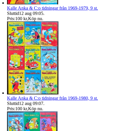
Kalle Anka & C:o tidningar från 1969-1979, 9 st.
Sluttid
12 aug 09:05
.
Pris:
100 kr
,
Köp nu
.
Kalle Anka & C:o tidningar från 1969-1980, 9 st.
Sluttid
12 aug 09:07
.
Pris:
100 kr
,
Köp nu
.