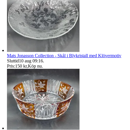
Mats Jonasson Collection - Skål i Blykristall med Klövermotiv
Sluttid
10 aug 09:16
.
Pris:
150 kr
,
Köp nu
.