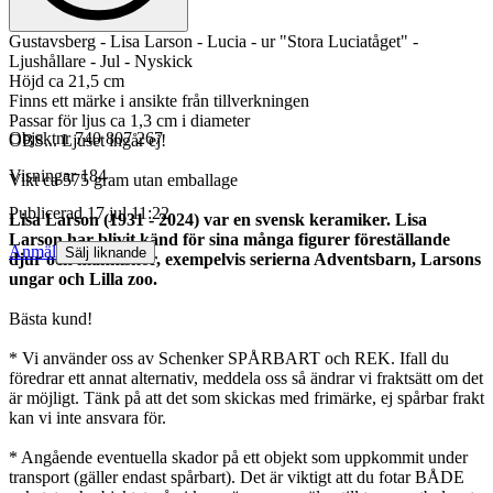
Gustavsberg - Lisa Larson - Lucia - ur "Stora Luciatåget" -
Ljushållare - Jul - Nyskick
Höjd ca 21,5 cm
Finns ett märke i ansikte från tillverkningen
Passar för ljus ca 1,3 cm i diameter
Objektnr
740 807 267
OBS... Ljuset ingår ej!
Visningar
184
Vikt ca 575 gram utan emballage
Publicerad
17 jul 11:22
Lisa Larson (1931 - 2024) var en svensk keramiker. Lisa
Larson har blivit känd för sina många figurer föreställande
Anmäl
Sälj liknande
djur och människor, exempelvis serierna Adventsbarn, Larsons
ungar och Lilla zoo.
Bästa kund!
* Vi använder oss av Schenker SPÅRBART och REK. Ifall du
föredrar ett annat alternativ, meddela oss så ändrar vi fraktsätt om det
är möjligt. Tänk på att det som skickas med frimärke, ej spårbar frakt
kan vi inte ansvara för.
* Angående eventuella skador på ett objekt som uppkommit under
transport (gäller endast spårbart). Det är viktigt att du fotar BÅDE