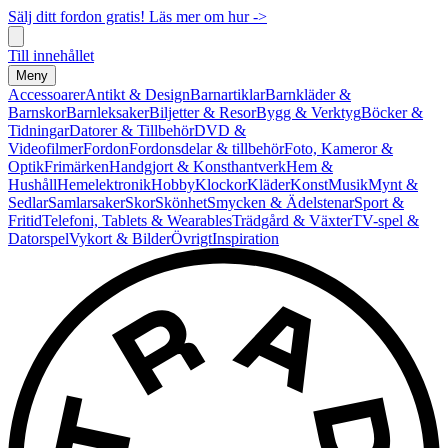
Sälj ditt fordon gratis! Läs mer om hur ->
Till innehållet
Meny
Accessoarer
Antikt & Design
Barnartiklar
Barnkläder &
Barnskor
Barnleksaker
Biljetter & Resor
Bygg & Verktyg
Böcker &
Tidningar
Datorer & Tillbehör
DVD &
Videofilmer
Fordon
Fordonsdelar & tillbehör
Foto, Kameror &
Optik
Frimärken
Handgjort & Konsthantverk
Hem &
Hushåll
Hemelektronik
Hobby
Klockor
Kläder
Konst
Musik
Mynt &
Sedlar
Samlarsaker
Skor
Skönhet
Smycken & Ädelstenar
Sport &
Fritid
Telefoni, Tablets & Wearables
Trädgård & Växter
TV-spel &
Datorspel
Vykort & Bilder
Övrigt
Inspiration