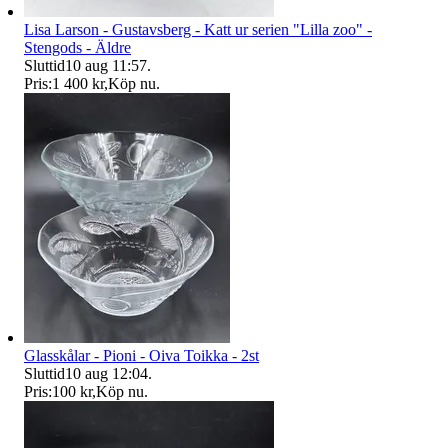
Lisa Larson - Gustavsberg - Katt ur serien "Lilla zoo" -
Stengods - Äldre
Sluttid
10 aug 11:57
.
Pris:
1 400 kr
,
Köp nu
.
Glasskålar - Pioni - Oiva Toikka - 2st
Sluttid
10 aug 12:04
.
Pris:
100 kr
,
Köp nu
.