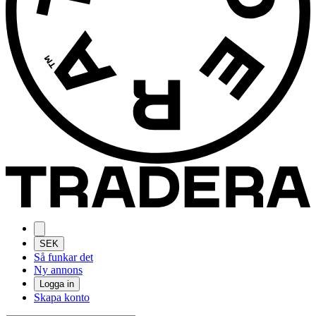
SEK
Så funkar det
Ny annons
Logga in
Skapa konto