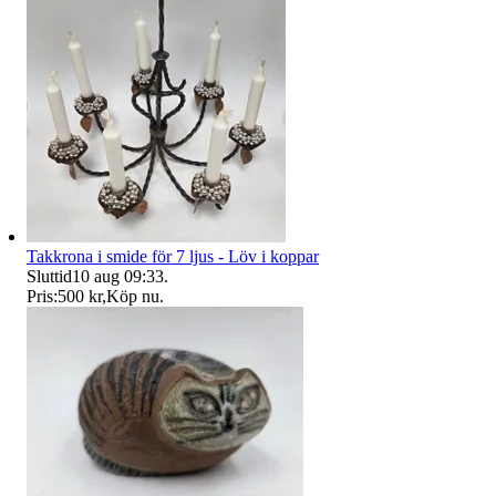
Takkrona i smide för 7 ljus - Löv i koppar
Sluttid
10 aug 09:33
.
Pris:
500 kr
,
Köp nu
.