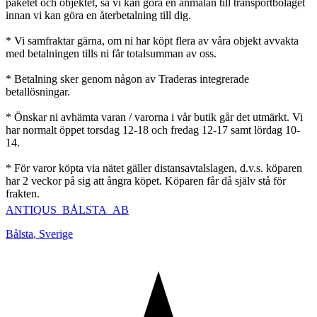
paketet och objektet, så vi kan göra en anmälan till transportbolaget
innan vi kan göra en återbetalning till dig.
* Vi samfraktar gärna, om ni har köpt flera av våra objekt avvakta
med betalningen tills ni får totalsumman av oss.
* Betalning sker genom någon av Traderas integrerade
betallösningar.
* Önskar ni avhämta varan / varorna i vår butik går det utmärkt. Vi
har normalt öppet torsdag 12-18 och fredag 12-17 samt lördag 10-
14.
* För varor köpta via nätet gäller distansavtalslagen, d.v.s. köparen
har 2 veckor på sig att ångra köpet. Köparen får då själv stå för
frakten.
ANTIQUS_BÅLSTA_AB
Bålsta
,
Sverige