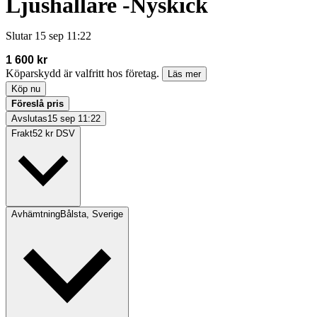
Ljushållare -Nyskick
Slutar
15 sep 11:22
1 600 kr
Köparskydd är valfritt hos företag.
Läs mer
Köp nu
Föreslå pris
Avslutas
15 sep 11:22
Frakt
52 kr DSV
Avhämtning
Bålsta, Sverige