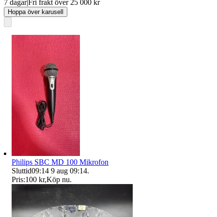
7 dagar
|
Fri frakt över 25 000 kr
Hoppa över karusell
Philips SBC MD 100 Mikrofon
Sluttid
09:14
9 aug 09:14
.
Pris:
100 kr
,
Köp nu
.