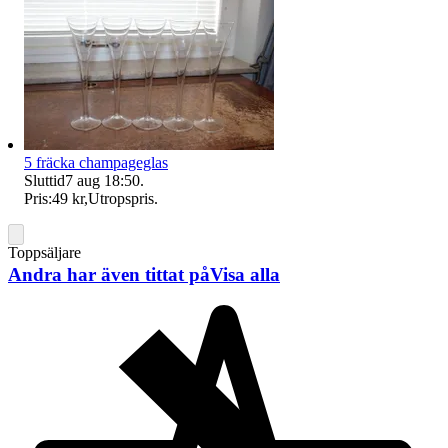
5 fräcka champageglas
Sluttid
7 aug 18:50
.
Pris:
49 kr
,
Utropspris
.
Toppsäljare
Andra har även tittat på
Visa alla