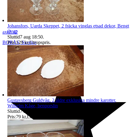
Johansfors, Uarda Skeppet, 2 fräcka vinglas etsad dekor, Bengt
Orup
axel_42
Sluttid
7 aug 18:50
.
Pris:
129 kr
,
Utropspris
.
BORÅS
,
Sverige
Gustavsberg Guldvåg, 2 äldre exklusiva mindre karotter,
Wilhelm Kåge, benporslin
Sluttid
7 aug 18:50
.
Pris:
79 kr
,
Ledande bud
.