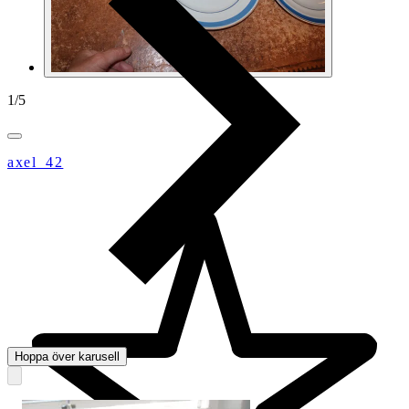
1
/
5
axel_42
Hoppa över karusell