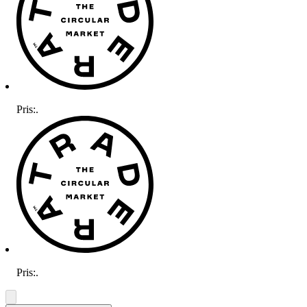
Pris:
.
Pris:
.