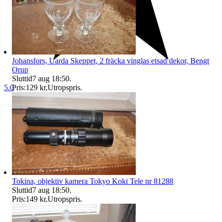
Johansfors, Uarda Skeppet, 2 fräcka vinglas etsad dekor, Bengt
Orup
Sluttid
7 aug 18:50
.
Pris:
129 kr
,
Utropspris
.
5.0
Tokina, objektiv kamera Tokyo Koki Tele nr 81288
Sluttid
7 aug 18:50
.
Pris:
149 kr
,
Utropspris
.