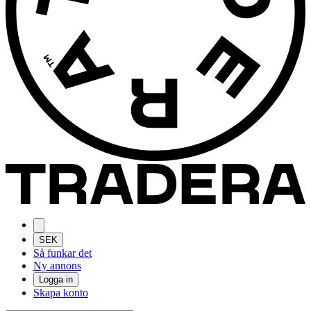
SEK
Så funkar det
Ny annons
Logga in
Skapa konto