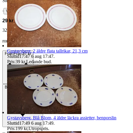
Slutpris
∙
Visa bud
29 kr
32 kr med köparskydd.
Läs mer
romanov1917 vann auktionen
Gustavsberg, 2 äldre flata tallrikar, 21,3 cm
Frakt
Från 87 kr
Sluttid
17:47
6 aug 17:47
.
Pris:
39 kr
,
Ledande bud
.
Betalning
Via Tradera
Gystavsberg, Blå Blom, 4 äldre läckra assietter, benporslin
Sluttid
17:49
6 aug 17:49
.
Pris:
199 kr
,
Utropspris
.