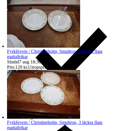
Fyrklövern / Christineholm, Smultron, 2 läckra flata
mattallrikar
Sluttid
7 aug 18:30
.
Pris:
129 kr
,
Utropspris
.
Ersättning om du inte får din vara
Fyrklövern / Christineholm, Smultron, 3 läckra flata
mattallrikar