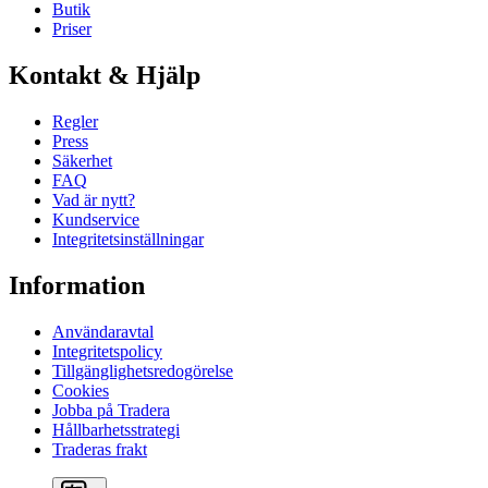
Butik
Priser
Kontakt & Hjälp
Regler
Press
Säkerhet
FAQ
Vad är nytt?
Kundservice
Integritetsinställningar
Information
Användaravtal
Integritetspolicy
Tillgänglighetsredogörelse
Cookies
Jobba på Tradera
Hållbarhetsstrategi
Traderas frakt