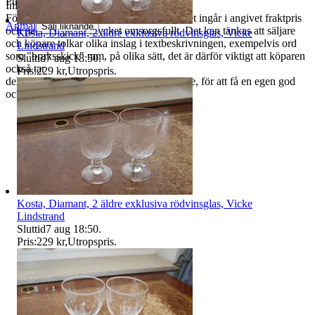
Publicerad
22 jun 18:01
Inlagt 0523
Förpackningsmaterial för att skydda godset ingår i angivet fraktpris
Anmäl
Sälj liknande
och packning sker mycket omsorgsfullt. Det kan tänkas att säljare
Kosta, Diamant, 2 äldre exklusiva rödvinsglas, Vicke
och köpare tolkar olika inslag i textbeskrivningen, exempelvis ord
Lindstrand
som "bruksskick" mm, på olika sätt, det är därför viktigt att köparen
Sluttid
7 aug 18:50
.
också tar
Pris:
229 kr
,
Utropspris
.
del av bifogade bilder, gärna uppförstorade, för att få en egen god
och välgrundad bild av skicket.
Kosta, Diamant, 2 äldre exklusiva rödvinsglas, Vicke
Lindstrand
Sluttid
7 aug 18:50
.
Pris:
229 kr
,
Utropspris
.