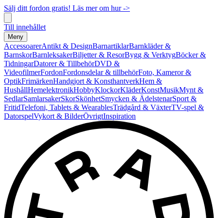
Sälj ditt fordon gratis! Läs mer om hur ->
Till innehållet
Meny
Accessoarer
Antikt & Design
Barnartiklar
Barnkläder &
Barnskor
Barnleksaker
Biljetter & Resor
Bygg & Verktyg
Böcker &
Tidningar
Datorer & Tillbehör
DVD &
Videofilmer
Fordon
Fordonsdelar & tillbehör
Foto, Kameror &
Optik
Frimärken
Handgjort & Konsthantverk
Hem &
Hushåll
Hemelektronik
Hobby
Klockor
Kläder
Konst
Musik
Mynt &
Sedlar
Samlarsaker
Skor
Skönhet
Smycken & Ädelstenar
Sport &
Fritid
Telefoni, Tablets & Wearables
Trädgård & Växter
TV-spel &
Datorspel
Vykort & Bilder
Övrigt
Inspiration