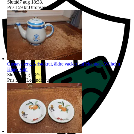
Sluttid
7 aug 18:33
.
Pris:
159 kr
,
Utropspris
.
Gustavsberg, Aristokrat, äldre vacker kaffekannan, Wilhelm
Kåge, sign
Sluttid
7 aug 18:50
.
Pris:
39 kr
,
Ledande bud
.