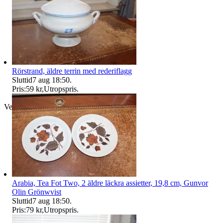
Rörstrand, äldre terrin med rederiflagg
Sluttid
7 aug 18:50
.
Pris:
59 kr
,
Utropspris
.
Verifierad
Arabia, Tea Fot Two, 2 äldre läckra assietter, 19,8 cm, Gunvor
Olin Grönwvist
Sluttid
7 aug 18:50
.
Pris:
79 kr
,
Utropspris
.