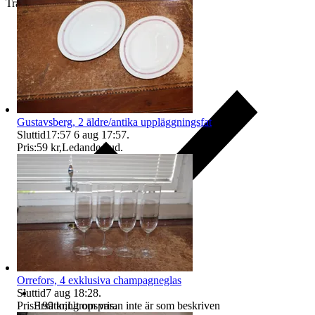
Traderas köparskydd
Gustavsberg, 2 äldre/antika uppläggningsfat
Sluttid
17:57
6 aug 17:57
.
Pris:
59 kr
,
Ledande bud
.
Orrefors, 4 exklusiva champagneglas
Sluttid
7 aug 18:28
.
Pris:
199 kr
,
Utropspris
.
Ersättning om varan inte är som beskriven