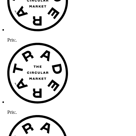
Pris:
.
Pris:
.