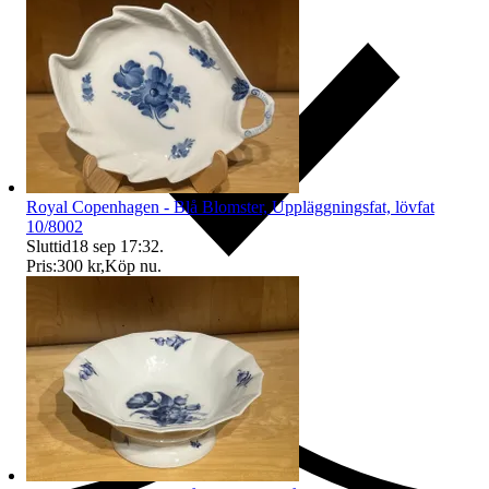
Royal Copenhagen - Blå Blomster, Uppläggningsfat, lövfat
10/8002
Sluttid
18 sep 17:32
.
Pris:
300 kr
,
Köp nu
.
Ersättning om du inte får din vara