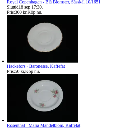
Royal Copenhagen - Blå Blomster, Såsskål 10/1651
Sluttid
18 sep 17:30
.
Pris:
300 kr
,
Köp nu
.
Hackefors - Baronesse, Kaffefat
Pris:
50 kr
,
Köp nu
.
Rosenthal - Maria Mandelblom, Kaffefat