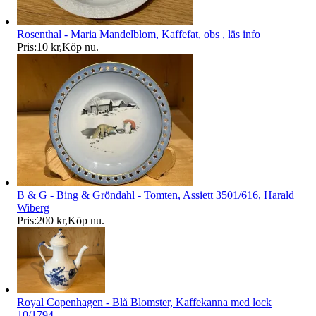
Rosenthal - Maria Mandelblom, Kaffefat, obs , läs info
Pris:
10 kr
,
Köp nu
.
B & G - Bing & Gröndahl - Tomten, Assiett 3501/616, Harald
Wiberg
Pris:
200 kr
,
Köp nu
.
Royal Copenhagen - Blå Blomster, Kaffekanna med lock
10/1794