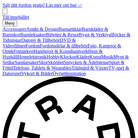
Sälj ditt fordon gratis! Läs mer om hur ->
Till innehållet
Meny
Accessoarer
Antikt & Design
Barnartiklar
Barnkläder &
Barnskor
Barnleksaker
Biljetter & Resor
Bygg & Verktyg
Böcker &
Tidningar
Datorer & Tillbehör
DVD &
Videofilmer
Fordon
Fordonsdelar & tillbehör
Foto, Kameror &
Optik
Frimärken
Handgjort & Konsthantverk
Hem &
Hushåll
Hemelektronik
Hobby
Klockor
Kläder
Konst
Musik
Mynt &
Sedlar
Samlarsaker
Skor
Skönhet
Smycken & Ädelstenar
Sport &
Fritid
Telefoni, Tablets & Wearables
Trädgård & Växter
TV-spel &
Datorspel
Vykort & Bilder
Övrigt
Inspiration