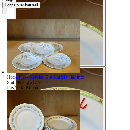
Hoppa över karusell
Hackefors - Karolin, 5 st Kaffefat, läs info!
Sluttid
8 aug 21:19
.
Pris:
50 kr
,
Köp nu
.