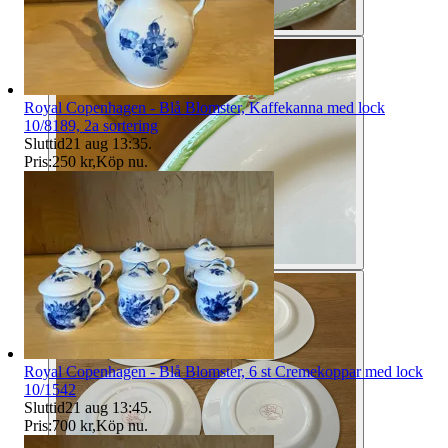
Royal Copenhagen - Blå Blomster, Kaffekanna med lock
10/8189, 2a sortering
Sluttid
21 aug 13:35
.
Pris:
250 kr
,
Köp nu
.
Royal Copenhagen - Blå Blomster, 6 st Cremekoppar med lock
10/1542
Sluttid
21 aug 13:45
.
Pris:
700 kr
,
Köp nu
.