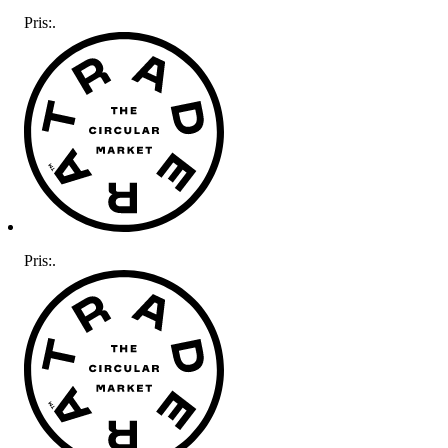
Pris:
.
Pris:
.