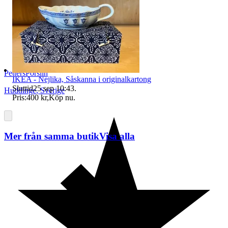
PettersPorslin
IKEA - Nejlika, Såskanna i originalkartong
Sluttid
25 sep 10:43
.
Huddinge
,
Sverige
Pris:
400 kr
,
Köp nu
.
Mer från samma butik
Visa alla