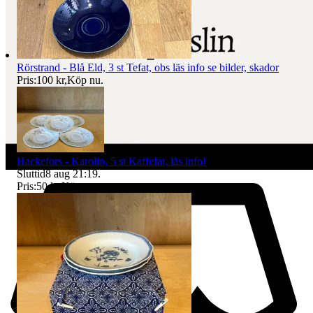
Rörstrand - Blå Eld, 3 st Tefat, obs läs info se bilder, skador
Pris:
100 kr
,
Köp nu
.
Hackefors - Karolin, 5 st Kaffefat, läs info!
Sluttid
8 aug 21:19
.
Pris:
50 kr
,
Köp nu
.