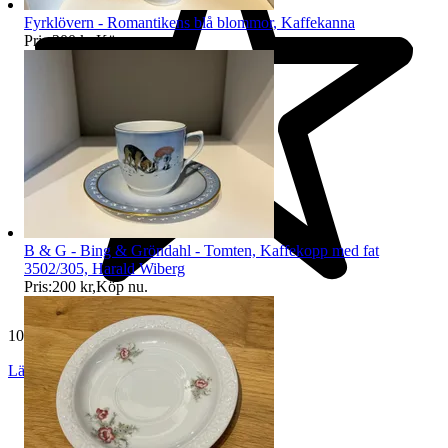
Fyrklövern - Romantikens blå blommor, Kaffekanna
Pris:
200 kr
,
Köp nu
.
B & G - Bing & Gröndahl - Tomten, Kaffekopp med fat
3502/305, Harald Wiberg
Pris:
200 kr
,
Köp nu
.
10 992 omdömen
Läs omdömen
Följ