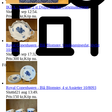
IKEA - Nejlika, 2 st Djupa tallrikar i originalkartong
Sluttid
22 sep 12:54
.
Pris:
500 kr
,
Köp nu
.
Royal Copenhagen - Blå Blomster, Uppläggningsfat, lövfat
10/8002
Sluttid
18 sep 17:32
.
Pris:
300 kr
,
Köp nu
.
Företag
Royal Copenhagen - Blå Blomster, 4 st Assietter 10/8093
Sluttid
21 aug 13:49
.
Pris:
150 kr
,
Köp nu
.