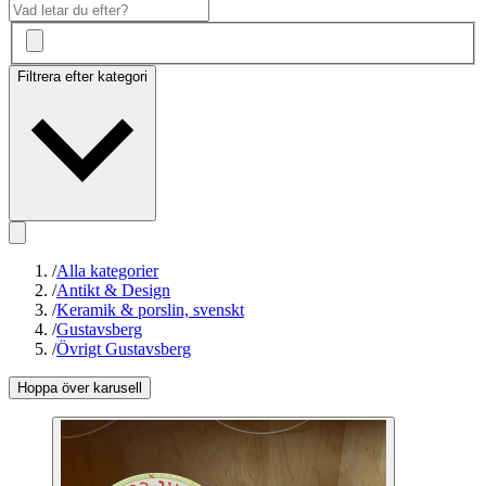
Filtrera efter kategori
/
Alla kategorier
/
Antikt & Design
/
Keramik & porslin, svenskt
/
Gustavsberg
/
Övrigt Gustavsberg
Hoppa över karusell