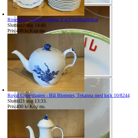
Rosenthal - Maria Girlang, 8 st Förrättstallrikar
Sluttid
17 aug 14:40
.
Pris:
400 kr
,
Köp nu
.
Royal Copenhagen - Blå Blomster, Tekanna med lock 10/8244
Sluttid
21 aug 13:33
.
Pris:
400 kr
,
Köp nu
.