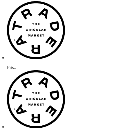
Pris:
.