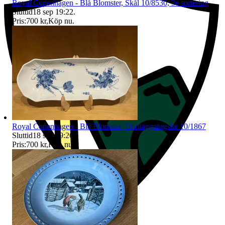
Royal Copenhagen - Blå Blomster, Skål 10/8530, 3e sortering
Sluttid
18 sep 19:22
.
Pris:
700 kr
,
Köp nu
.
Royal Copenhagen - Blå Blomster, Uppläggningsfat 10/1867
Sluttid
18 sep 19:26
.
Pris:
700 kr
,
Köp nu
.