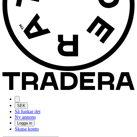
SEK
Så funkar det
Ny annons
Logga in
Skapa konto