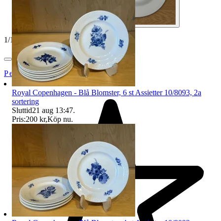
1
/
12
PettersPorslin
Royal Copenhagen - Blå Blomster, 6 st Assietter 10/8093, 2a
sortering
Sluttid
21 aug 13:47
.
Pris:
200 kr
,
Köp nu
.