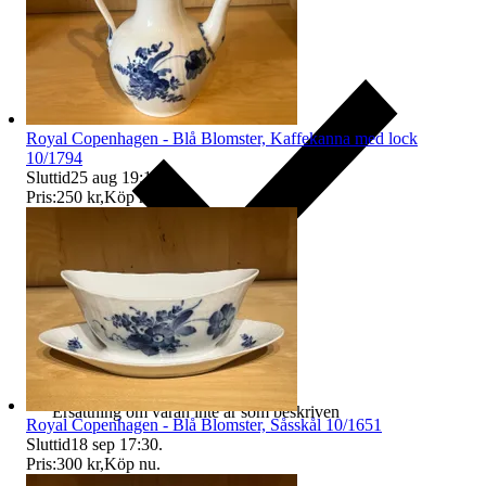
Royal Copenhagen - Blå Blomster, Kaffekanna med lock
10/1794
Sluttid
25 aug 19:18
.
Pris:
250 kr
,
Köp nu
.
Ersättning om varan inte är som beskriven
Royal Copenhagen - Blå Blomster, Såsskål 10/1651
Sluttid
18 sep 17:30
.
Pris:
300 kr
,
Köp nu
.