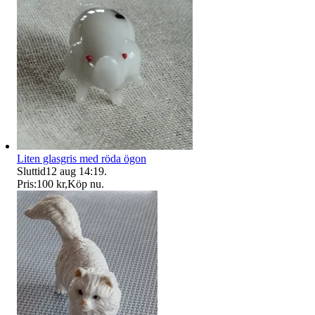
Liten glasgris med röda ögon
Sluttid
12 aug 14:19
.
Pris:
100 kr
,
Köp nu
.