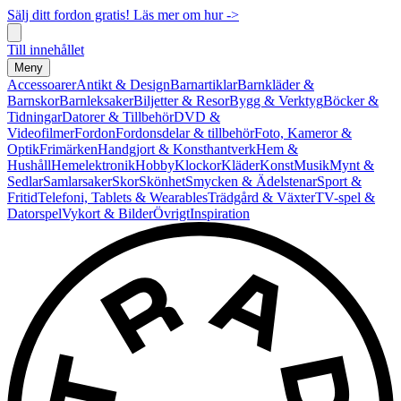
Sälj ditt fordon gratis! Läs mer om hur ->
Till innehållet
Meny
Accessoarer
Antikt & Design
Barnartiklar
Barnkläder &
Barnskor
Barnleksaker
Biljetter & Resor
Bygg & Verktyg
Böcker &
Tidningar
Datorer & Tillbehör
DVD &
Videofilmer
Fordon
Fordonsdelar & tillbehör
Foto, Kameror &
Optik
Frimärken
Handgjort & Konsthantverk
Hem &
Hushåll
Hemelektronik
Hobby
Klockor
Kläder
Konst
Musik
Mynt &
Sedlar
Samlarsaker
Skor
Skönhet
Smycken & Ädelstenar
Sport &
Fritid
Telefoni, Tablets & Wearables
Trädgård & Växter
TV-spel &
Datorspel
Vykort & Bilder
Övrigt
Inspiration