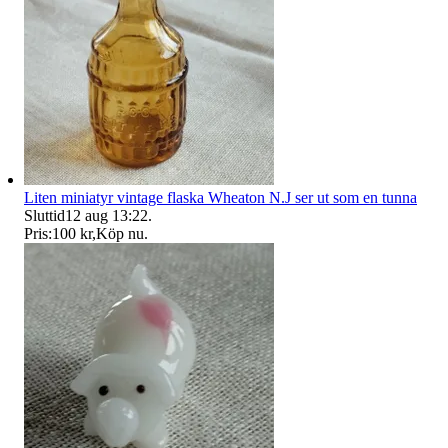
Liten miniatyr vintage flaska Wheaton N.J ser ut som en tunna
Sluttid
12 aug 13:22
.
Pris:
100 kr
,
Köp nu
.