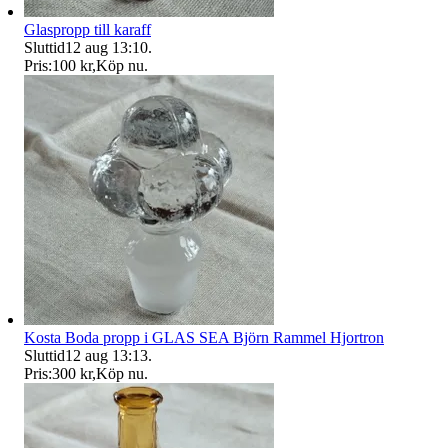
Glaspropp till karaff
Sluttid
12 aug 13:10
.
Pris:
100 kr
,
Köp nu
.
Kosta Boda propp i GLAS SEA Björn Rammel Hjortron
Sluttid
12 aug 13:13
.
Pris:
300 kr
,
Köp nu
.