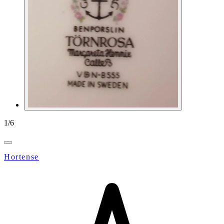
1
/
6
Hortense