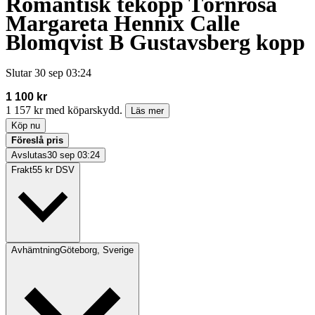
Romantisk tekopp Törnrosa
Margareta Hennix Calle
Blomqvist B Gustavsberg kopp
Slutar
30 sep 03:24
1 100 kr
1 157 kr med köparskydd.
Läs mer
Köp nu
Föreslå pris
Avslutas
30 sep 03:24
Frakt
55 kr DSV
Avhämtning
Göteborg, Sverige