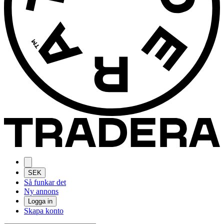
SEK
Så funkar det
Ny annons
Logga in
Skapa konto