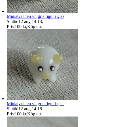
Miniatyr liten vit gris figur i glas
Sluttid
12 aug 14:13
.
Pris:
100 kr
,
Köp nu
.
Miniatyr liten vit gris figur i glas
Sluttid
12 aug 14:18
.
Pris:
100 kr
,
Köp nu
.