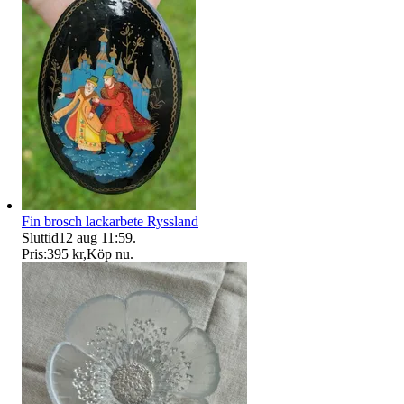
Fin brosch lackarbete Ryssland
Sluttid
12 aug 11:59
.
Pris:
395 kr
,
Köp nu
.