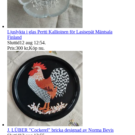
Ljuslykta i glas Pertti Kallioinen för Lasisepät Mäntsala
Finland
Sluttid
12 aug 12:54
.
Pris:
300 kr
,
Köp nu
.
J. LÜBER "Cockerel" bricka designad av Norma Bevis