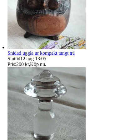
Snidad uggla ur kompakt tungt trä
Sluttid
12 aug 13:05
.
Pris:
200 kr
,
Köp nu
.