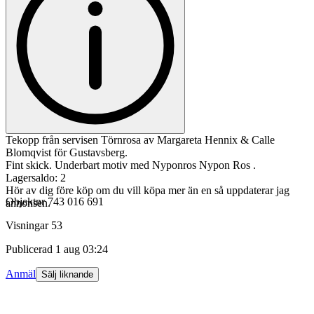
Tekopp från servisen Törnrosa av Margareta Hennix & Calle
Blomqvist för Gustavsberg.
Fint skick. Underbart motiv med Nyponros Nypon Ros .
Lagersaldo: 2
Hör av dig före köp om du vill köpa mer än en så uppdaterar jag
Objektnr
743 016 691
annonsen.
Visningar
53
Publicerad
1 aug 03:24
Anmäl
Sälj liknande