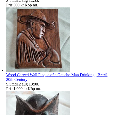
Sluttid
12 aug 12:55
.
Pris:
300 kr
,
Köp nu
.
Wood Carved Wall Plaque of a Gaucho Man Drinking , Brazil,
20th Century
Sluttid
12 aug 13:00
.
Pris:
1 900 kr
,
Köp nu
.