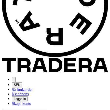
SEK
Så funkar det
Ny annons
Logga in
Skapa konto