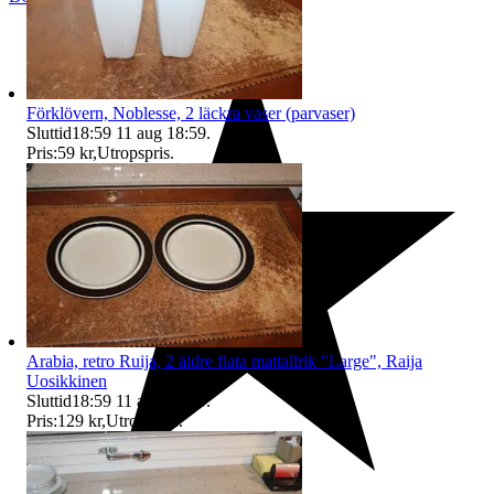
Förklövern, Noblesse, 2 läckra vaser (parvaser)
Sluttid
18:59
11 aug 18:59
.
Pris:
59 kr
,
Utropspris
.
Arabia, retro Ruija, 2 äldre flata mattallrik "Large", Raija
Uosikkinen
Sluttid
18:59
11 aug 18:59
.
Pris:
129 kr
,
Utropspris
.