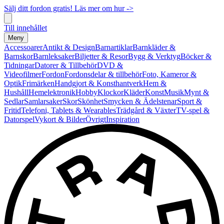
Sälj ditt fordon gratis! Läs mer om hur ->
Till innehållet
Meny
Accessoarer
Antikt & Design
Barnartiklar
Barnkläder &
Barnskor
Barnleksaker
Biljetter & Resor
Bygg & Verktyg
Böcker &
Tidningar
Datorer & Tillbehör
DVD &
Videofilmer
Fordon
Fordonsdelar & tillbehör
Foto, Kameror &
Optik
Frimärken
Handgjort & Konsthantverk
Hem &
Hushåll
Hemelektronik
Hobby
Klockor
Kläder
Konst
Musik
Mynt &
Sedlar
Samlarsaker
Skor
Skönhet
Smycken & Ädelstenar
Sport &
Fritid
Telefoni, Tablets & Wearables
Trädgård & Växter
TV-spel &
Datorspel
Vykort & Bilder
Övrigt
Inspiration