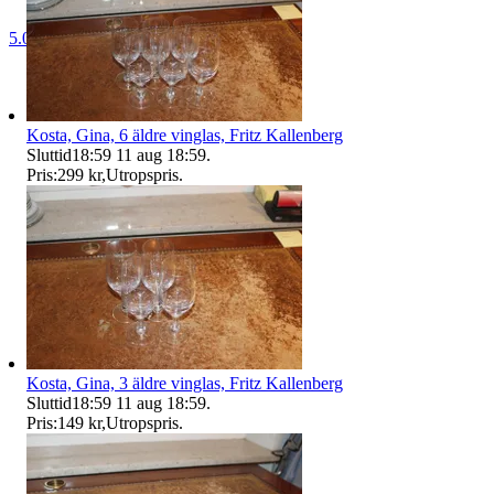
5.0
Kosta, Gina, 6 äldre vinglas, Fritz Kallenberg
Sluttid
18:59
11 aug 18:59
.
Pris:
299 kr
,
Utropspris
.
Kosta, Gina, 3 äldre vinglas, Fritz Kallenberg
Sluttid
18:59
11 aug 18:59
.
Pris:
149 kr
,
Utropspris
.