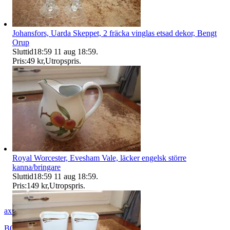
Johansfors, Uarda Skeppet, 2 fräcka vinglas etsad dekor, Bengt
Orup
Sluttid
18:59
11 aug 18:59
.
Pris:
49 kr
,
Utropspris
.
Royal Worcester, Evesham Vale, läcker engelsk större
kanna/bringare
Sluttid
18:59
11 aug 18:59
.
Pris:
149 kr
,
Utropspris
.
axel_42
BORÅS
,
Sverige