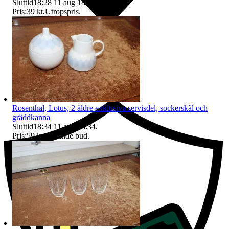
Sluttid
18:28
11 aug 18:28
.
Pris:
39 kr
,
Utropspris
.
Ersättning om du inte får din vara
Rosenthal, Lotus, 2 äldre exklusiva servisdel, sockerskål och
gräddkanna
Sluttid
18:34
11 aug 18:34
.
Pris:
59 kr
,
Ledande bud
.