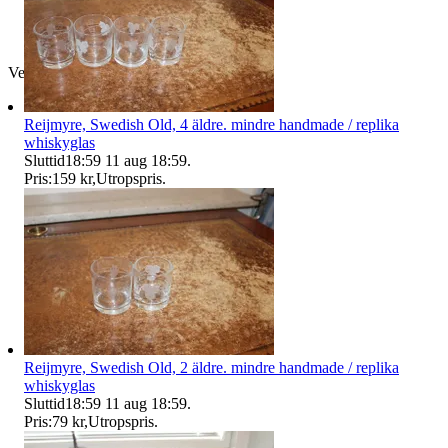
Verifierad
Reijmyre, Swedish Old, 4 äldre. mindre handmade / replika
whiskyglas
Sluttid
18:59
11 aug 18:59
.
Pris:
159 kr
,
Utropspris
.
Reijmyre, Swedish Old, 2 äldre. mindre handmade / replika
whiskyglas
Sluttid
18:59
11 aug 18:59
.
Pris:
79 kr
,
Utropspris
.