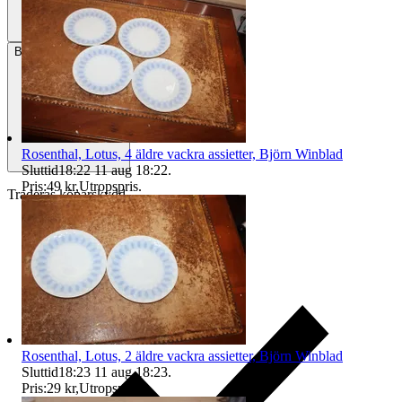
Betalning
Via Tradera
Rosenthal, Lotus, 4 äldre vackra assietter, Björn Winblad
Sluttid
18:22
11 aug 18:22
.
Pris:
49 kr
,
Utropspris
.
Traderas köparskydd
Rosenthal, Lotus, 2 äldre vackra assietter, Björn Winblad
Sluttid
18:23
11 aug 18:23
.
Pris:
29 kr
,
Utropspris
.