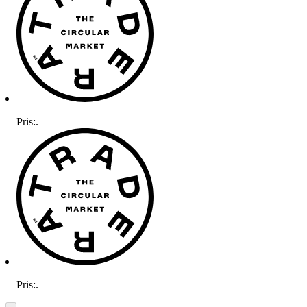
Pris:
.
Pris:
.