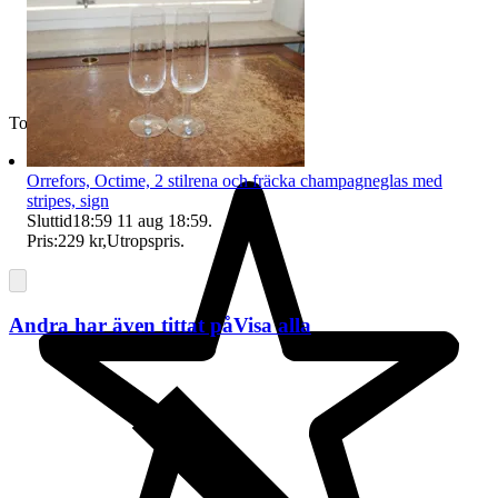
Toppsäljare
Orrefors, Octime, 2 stilrena och fräcka champagneglas med
stripes, sign
Sluttid
18:59
11 aug 18:59
.
Pris:
229 kr
,
Utropspris
.
Andra har även tittat på
Visa alla