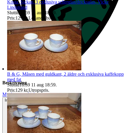
Kosta, Sickan, 3 exklusiva selterglas/dricksglas, Vicke
Lindstrand
Sluttid
18:59
11 aug 18:59
.
Pris:
129 kr
,
Ledande bud
.
B & G, Måsen med guldkant, 2 äldre och exklusiva kaffekopp
med fat
Beskrivning
Sluttid
18:59
11 aug 18:59
.
Pris:
129 kr
,
Utropspris
.
Mycket gott skick
Inga eller minimala tecken på användning