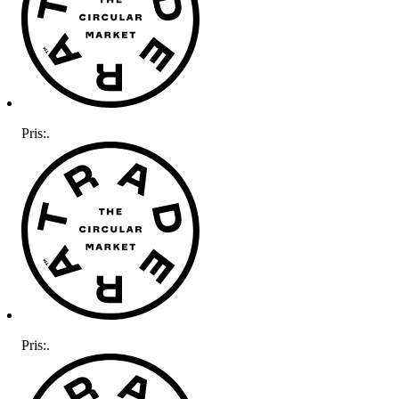
Pris:
.
Pris:
.