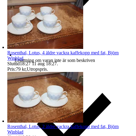
Rosenthal, Lotus, 4 äldre vackra kaffekopp med fat, Björn
Winblad
Ersättning om varan inte är som beskriven
Sluttid
18:27
11 aug 18:27
.
Pris:
79 kr
,
Utropspris
.
Rosenthal, Lotus, 2 äldre vackra kaffekopp med fat, Björn
Winblad