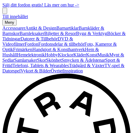
Sälj ditt fordon gratis! Läs mer om hur ->
Till innehållet
Meny
Accessoarer
Antikt & Design
Barnartiklar
Barnkläder &
Barnskor
Barnleksaker
Biljetter & Resor
Bygg & Verktyg
Böcker &
Tidningar
Datorer & Tillbehör
DVD &
Videofilmer
Fordon
Fordonsdelar & tillbehör
Foto, Kameror &
Optik
Frimärken
Handgjort & Konsthantverk
Hem &
Hushåll
Hemelektronik
Hobby
Klockor
Kläder
Konst
Musik
Mynt &
Sedlar
Samlarsaker
Skor
Skönhet
Smycken & Ädelstenar
Sport &
Fritid
Telefoni, Tablets & Wearables
Trädgård & Växter
TV-spel &
Datorspel
Vykort & Bilder
Övrigt
Inspiration