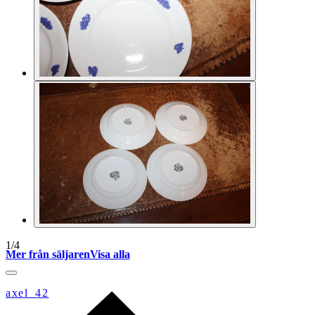
1
/
4
Mer från säljaren
Visa alla
axel_42