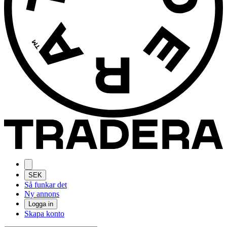
SEK
Så funkar det
Ny annons
Logga in
Skapa konto