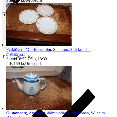
Pris:
129 kr
,
Utropspris
.
Betalning
Via Tradera
Fyrklövern / Christineholm, Smultron, 3 läckra flata
mattallrikar
Traderas köparskydd
Sluttid
18:33
7 aug 18:33
.
Pris:
159 kr
,
Utropspris
.
Gustavsberg, Aristokrat, äldre vacker kaffekannan, Wilhelm