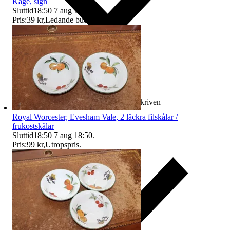
Kåge, sign
Sluttid
18:50
7 aug 18:50
.
Pris:
39 kr
,
Ledande bud
.
Ersättning om varan inte är som beskriven
Royal Worcester, Evesham Vale, 2 läckra filskålar /
frukostskålar
Sluttid
18:50
7 aug 18:50
.
Pris:
99 kr
,
Utropspris
.