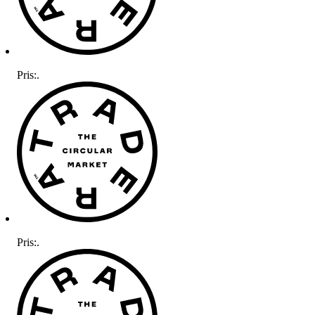
Pris:
.
Pris:
.