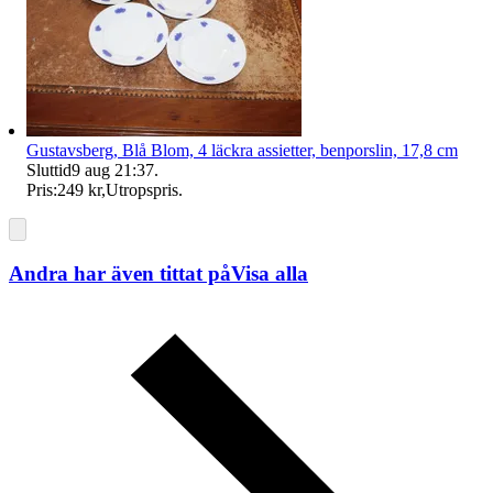
Gustavsberg, Blå Blom, 4 läckra assietter, benporslin, 17,8 cm
Sluttid
9 aug 21:37
.
Pris:
249 kr
,
Utropspris
.
Andra har även tittat på
Visa alla