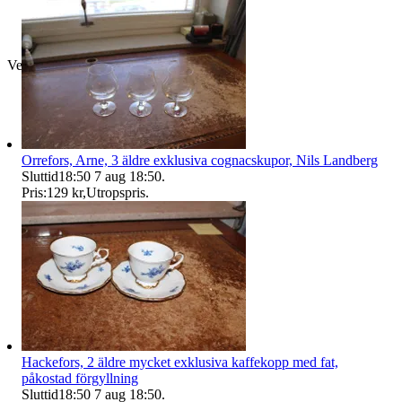
Verifierad
Orrefors, Arne, 3 äldre exklusiva cognacskupor, Nils Landberg
Sluttid
18:50
7 aug 18:50
.
Pris:
129 kr
,
Utropspris
.
Hackefors, 2 äldre mycket exklusiva kaffekopp med fat,
påkostad förgyllning
Sluttid
18:50
7 aug 18:50
.