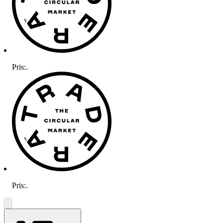
Pris:
.
Pris:
.