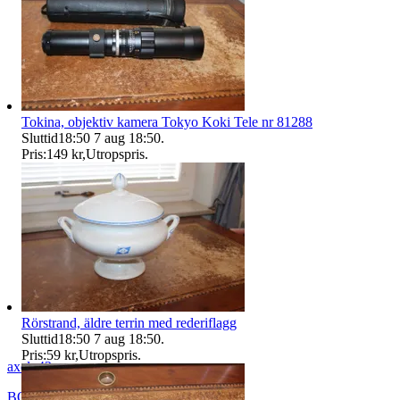
Tokina, objektiv kamera Tokyo Koki Tele nr 81288
Sluttid
18:50
7 aug 18:50
.
Pris:
149 kr
,
Utropspris
.
Rörstrand, äldre terrin med rederiflagg
Sluttid
18:50
7 aug 18:50
.
Pris:
59 kr
,
Utropspris
.
axel_42
BORÅS
,
Sverige