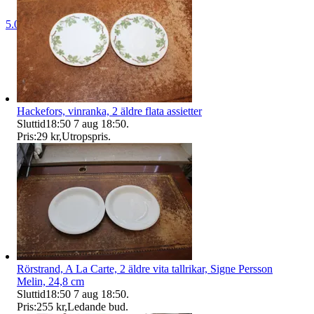
5.0
Hackefors, vinranka, 2 äldre flata assietter
Sluttid
18:50
7 aug 18:50
.
Pris:
29 kr
,
Utropspris
.
Rörstrand, A La Carte, 2 äldre vita tallrikar, Signe Persson
Melin, 24,8 cm
Sluttid
18:50
7 aug 18:50
.
Pris:
255 kr
,
Ledande bud
.