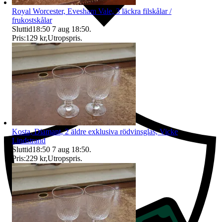
Royal Worcester, Evesham Vale, 3 läckra filskålar /
frukostskålar
Sluttid
18:50
7 aug 18:50
.
Pris:
129 kr
,
Utropspris
.
Ersättning om du inte får din vara
Kosta, Diamant, 2 äldre exklusiva rödvinsglas, Vicke
Lindstrand
Sluttid
18:50
7 aug 18:50
.
Pris:
229 kr
,
Utropspris
.