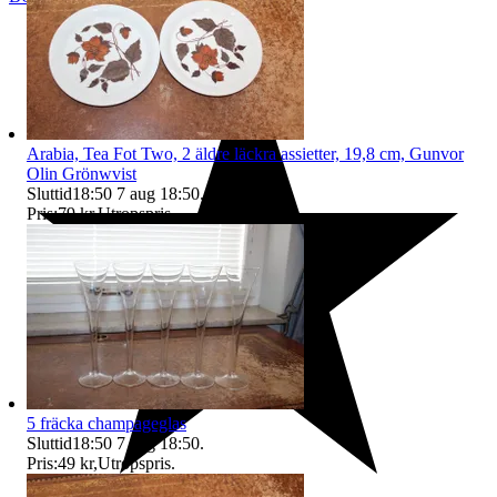
Arabia, Tea Fot Two, 2 äldre läckra assietter, 19,8 cm, Gunvor
Olin Grönwvist
Sluttid
18:50
7 aug 18:50
.
Pris:
79 kr
,
Utropspris
.
5 fräcka champageglas
Sluttid
18:50
7 aug 18:50
.
Pris:
49 kr
,
Utropspris
.