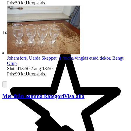
Pris:
59 kr
,
Utropspris
.
Toppsäljare
Johansfors, Uarda Skeppet, 4 fräcka vinglas etsad dekor, Bengt
Orup
Sluttid
18:50
7 aug 18:50
.
Pris:
99 kr
,
Utropspris
.
Mer från samma kategori
Visa alla