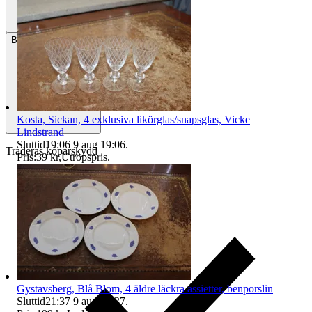
Betalning
Via Tradera
Kosta, Sickan, 4 exklusiva likörglas/snapsglas, Vicke
Lindstrand
Sluttid
19:06
9 aug 19:06
.
Traderas köparskydd
Pris:
39 kr
,
Utropspris
.
Gystavsberg, Blå Blom, 4 äldre läckra assietter, benporslin
Sluttid
21:37
9 aug 21:37
.