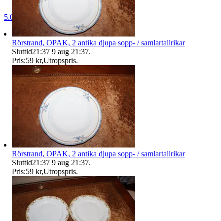
5.0
Rörstrand, OPAK, 2 antika djupa sopp- / samlartallrikar
Sluttid
21:37
9 aug 21:37
.
Pris:
59 kr
,
Utropspris
.
Rörstrand, OPAK, 2 antika djupa sopp- / samlartallrikar
Sluttid
21:37
9 aug 21:37
.
Pris:
59 kr
,
Utropspris
.