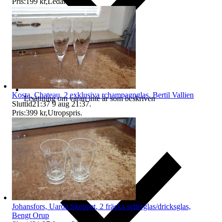
Pris:
199 kr
,
Ledande bud
.
Kosta, Chateau, 2 exklusiva rchampagnglas, Bertil Vallien
Ersättning om varan inte är som beskriven
Sluttid
21:37
9 aug 21:37
.
Pris:
399 kr
,
Utropspris
.
Johansfors, Uarda Skeppet, 2 fräcka selterglas/dricksglas,
Bengt Orup