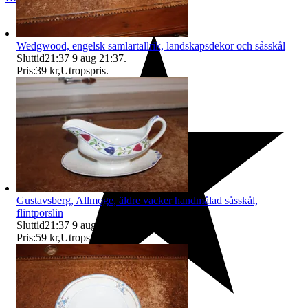
Wedgwood, engelsk samlartallrik, landskapsdekor och såsskål
Sluttid
21:37
9 aug 21:37
.
Pris:
39 kr
,
Utropspris
.
Gustavsberg, Allmoge, äldre vacker handmålad såsskål,
flintporslin
Sluttid
21:37
9 aug 21:37
.
Pris:
59 kr
,
Utropspris
.