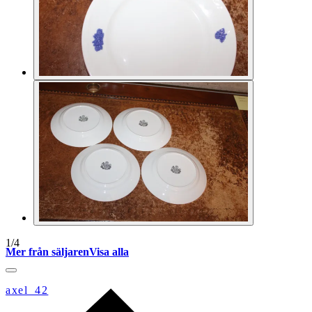
1
/
4
Mer från säljaren
Visa alla
axel_42