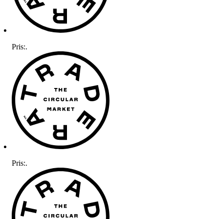
Pris:
.
Pris:
.