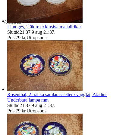
Verifierad
Limoges, 2 äldre exklusiva mattallrikar
Sluttid
21:37
9 aug 21:37
.
Pris:
79 kr
,
Utropspris
.
Rosenthal, 2 fräcka samlarassietter / väggfat, Aladins
Underbara lampa mm
Sluttid
21:37
9 aug 21:37
.
Pris:
79 kr
,
Utropspris
.