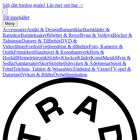
Sälj ditt fordon gratis! Läs mer om hur ->
Till innehållet
Meny
Accessoarer
Antikt & Design
Barnartiklar
Barnkläder &
Barnskor
Barnleksaker
Biljetter & Resor
Bygg & Verktyg
Böcker &
Tidningar
Datorer & Tillbehör
DVD &
Videofilmer
Fordon
Fordonsdelar & tillbehör
Foto, Kameror &
Optik
Frimärken
Handgjort & Konsthantverk
Hem &
Hushåll
Hemelektronik
Hobby
Klockor
Kläder
Konst
Musik
Mynt &
Sedlar
Samlarsaker
Skor
Skönhet
Smycken & Ädelstenar
Sport &
Fritid
Telefoni, Tablets & Wearables
Trädgård & Växter
TV-spel &
Datorspel
Vykort & Bilder
Övrigt
Inspiration