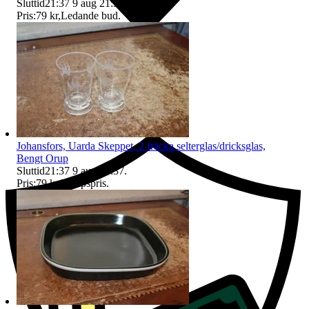
Sluttid
21:37
9 aug 21:37
.
Pris:
79 kr
,
Ledande bud
.
Ersättning om du inte får din vara
Johansfors, Uarda Skeppet, 2 fräcka selterglas/dricksglas,
Bengt Orup
Sluttid
21:37
9 aug 21:37
.
Pris:
79 kr
,
Utropspris
.