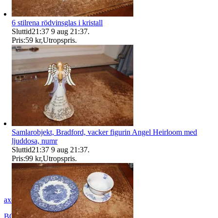
6 stilrena rödvinsglas i kristall
Sluttid
21:37
9 aug 21:37
.
Pris:
59 kr
,
Utropspris
.
Samlarobjekt, Bradford, vacker figurin Angel Heirloom med
ljuddosa, numr
Sluttid
21:37
9 aug 21:37
.
Pris:
99 kr
,
Utropspris
.
axel_42
BORÅS
,
Sverige