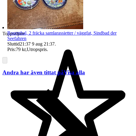
Rosenthal, 2 fräcka samlarassietter / väggfat, Sindbad der
Toppsäljare
Seefahren
Sluttid
21:37
9 aug 21:37
.
Pris:
79 kr
,
Utropspris
.
Andra har även tittat på
Visa alla