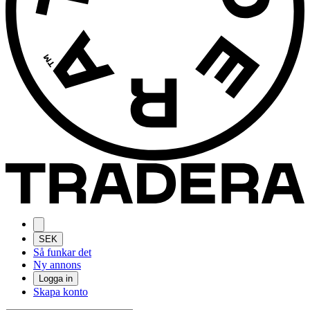
SEK
Så funkar det
Ny annons
Logga in
Skapa konto