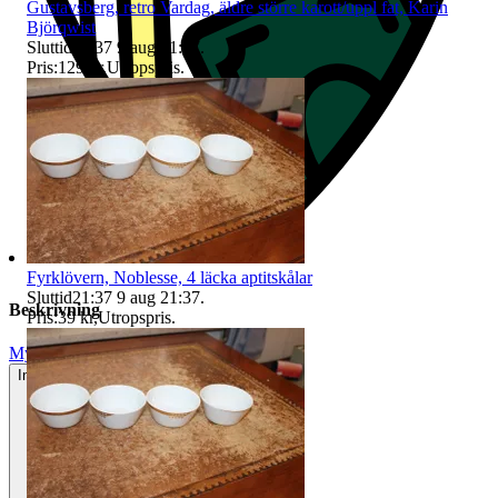
Gustavsberg, retro Vardag, äldre större karott/uppl fat, Karin
Björqwist
Sluttid
21:37
9 aug 21:37
.
Pris:
129 kr
,
Utropspris
.
Fyrklövern, Noblesse, 4 läcka aptitskålar
Sluttid
21:37
9 aug 21:37
.
Beskrivning
Pris:
39 kr
,
Utropspris
.
Mycket gott skick
Inga eller minimala tecken på användning