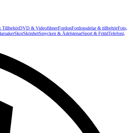
 Tillbehör
DVD & Videofilmer
Fordon
Fordonsdelar & tillbehör
Foto,
arsaker
Skor
Skönhet
Smycken & Ädelstenar
Sport & Fritid
Telefoni,