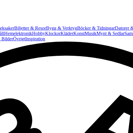
eksaker
Biljetter & Resor
Bygg & Verktyg
Böcker & Tidningar
Datorer &
ll
Hemelektronik
Hobby
Klockor
Kläder
Konst
Musik
Mynt & Sedlar
Saml
 Bilder
Övrigt
Inspiration