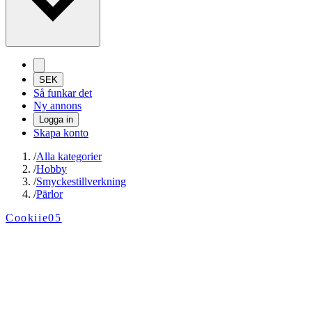
SEK
Så funkar det
Ny annons
Logga in
Skapa konto
/
Alla kategorier
/
Hobby
/
Smyckestillverkning
/
Pärlor
Cookiie05