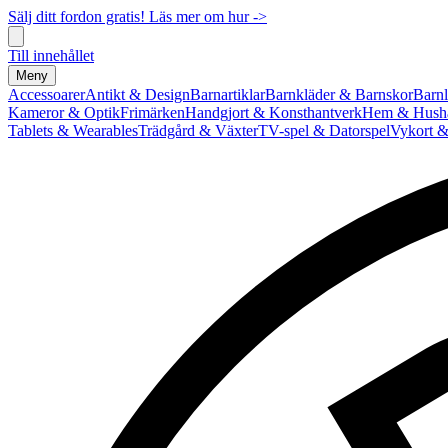
Sälj ditt fordon gratis! Läs mer om hur ->
Till innehållet
Meny
Accessoarer
Antikt & Design
Barnartiklar
Barnkläder & Barnskor
Barnl
Kameror & Optik
Frimärken
Handgjort & Konsthantverk
Hem & Hushå
Tablets & Wearables
Trädgård & Växter
TV-spel & Datorspel
Vykort &