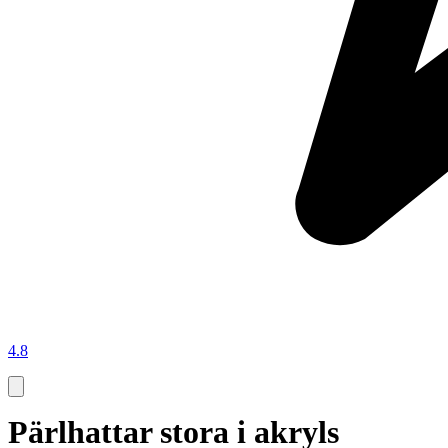
4.8
Pärlhattar stora i akryls