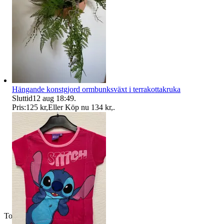
Hängande konstgjord ormbunksväxt i terrakottakruka
Sluttid
12 aug 18:49
.
Pris:
125 kr
,
Eller Köp nu
134 kr
,
.
Toppsäljare