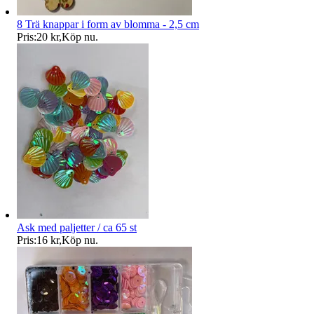
8 Trä knappar i form av blomma - 2,5 cm
Pris:
20 kr
,
Köp nu
.
Ask med paljetter / ca 65 st
Pris:
16 kr
,
Köp nu
.