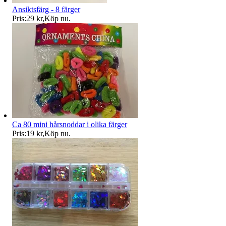
Ansiktsfärg - 8 färger
Pris:
29 kr
,
Köp nu
.
Ca 80 mini hårsnoddar i olika färger
Pris:
19 kr
,
Köp nu
.