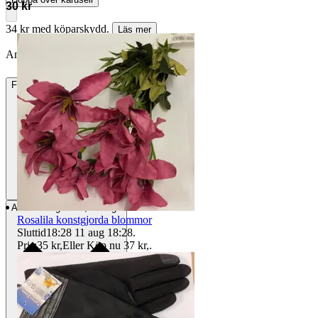
30 kr
34 kr med köparskydd.
Läs mer
Annonsen är avslutad. Såld med Köp nu.
Frakt
22 kr Annat fraktsätt
Avhämtning
Borås, Sverige
Rosalila konstgjorda blommor
Sluttid
18:28
11 aug 18:28
.
Pris:
35 kr
,
Eller Köp nu
37 kr
,
.