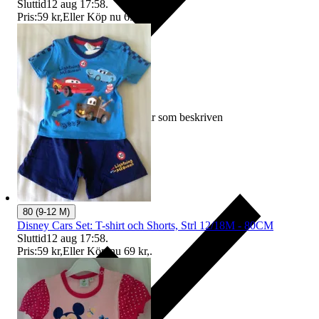
Sluttid
12 aug 17:58
.
Pris:
59 kr
,
Eller Köp nu
69 kr
,
.
Ersättning om varan inte är som beskriven
80 (9-12 M)
Disney Cars Set: T-shirt och Shorts, Strl 12/18M - 80CM
Sluttid
12 aug 17:58
.
Pris:
59 kr
,
Eller Köp nu
69 kr
,
.