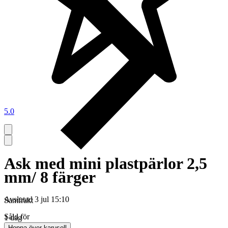
5.0
Ask med mini plastpärlor 2,5
mm/ 8 färger
Avslutad
3 jul 15:10
Samfrakt
Såld för
1 dag
Hoppa över karusell