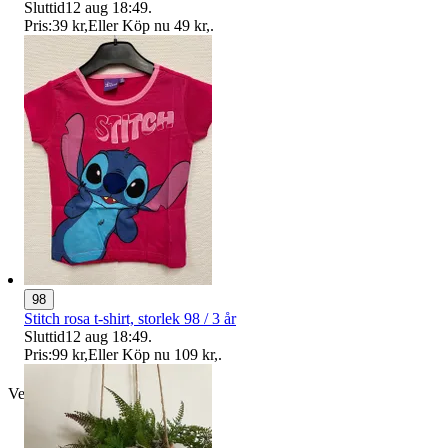
Sluttid
12 aug 18:49
.
Pris:
39 kr
,
Eller Köp nu
49 kr
,
.
98
Stitch rosa t-shirt, storlek 98 / 3 år
Sluttid
12 aug 18:49
.
Pris:
99 kr
,
Eller Köp nu
109 kr
,
.
Verifierad