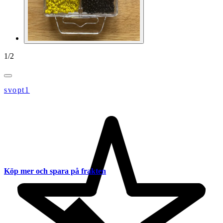
1
/
2
svopt1
Köp mer och spara på frakten