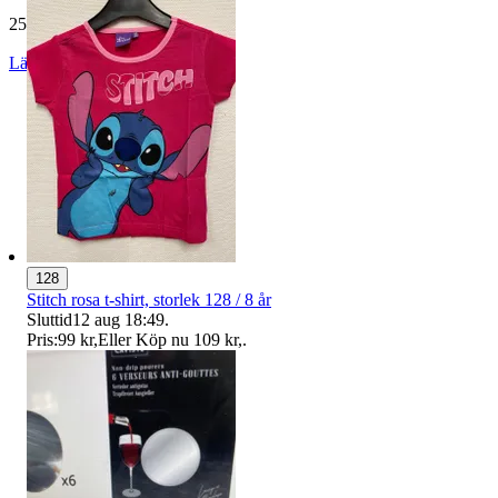
25 829 omdömen
Läs omdömen
Följ
128
Stitch rosa t-shirt, storlek 128 / 8 år
Sluttid
12 aug 18:49
.
Pris:
99 kr
,
Eller Köp nu
109 kr
,
.