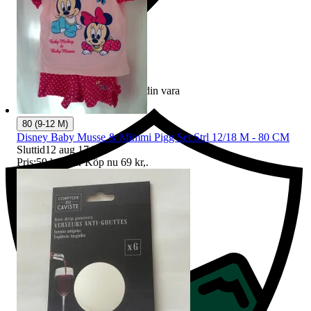
Ersättning om du inte får din vara
80 (9-12 M)
Disney Baby Musse & Mimmi Pigg Set Strl 12/18 M - 80 CM
Sluttid
12 aug 17:58
.
Pris:
59 kr
,
Eller Köp nu
69 kr
,
.