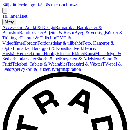
Sälj ditt fordon gratis! Läs mer om hur ->
Till innehållet
Meny
Accessoarer
Antikt & Design
Barnartiklar
Barnkläder &
Barnskor
Barnleksaker
Biljetter & Resor
Bygg & Verktyg
Böcker &
Tidningar
Datorer & Tillbehör
DVD &
Videofilmer
Fordon
Fordonsdelar & tillbehör
Foto, Kameror &
Optik
Frimärken
Handgjort & Konsthantverk
Hem &
Hushåll
Hemelektronik
Hobby
Klockor
Kläder
Konst
Musik
Mynt &
Sedlar
Samlarsaker
Skor
Skönhet
Smycken & Ädelstenar
Sport &
Fritid
Telefoni, Tablets & Wearables
Trädgård & Växter
TV-spel &
Datorspel
Vykort & Bilder
Övrigt
Inspiration