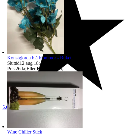
Konstgjorda blå blommor - Bukett
Sluttid
12 aug 18:49
.
Pris:
26 kr
,
Eller Köp nu
29 kr
,
.
5.0
Wine Chiller Stick