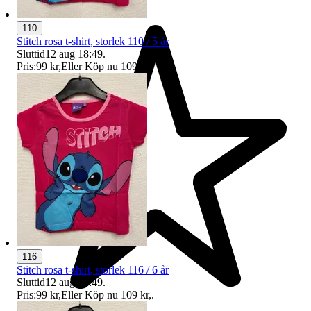
110
Stitch rosa t-shirt, storlek 110 / 5 år
Sluttid
12 aug 18:49
.
Pris:
99 kr
,
Eller Köp nu
109 kr
,
.
116
Stitch rosa t-shirt, storlek 116 / 6 år
Sluttid
12 aug 18:49
.
Pris:
99 kr
,
Eller Köp nu
109 kr
,
.