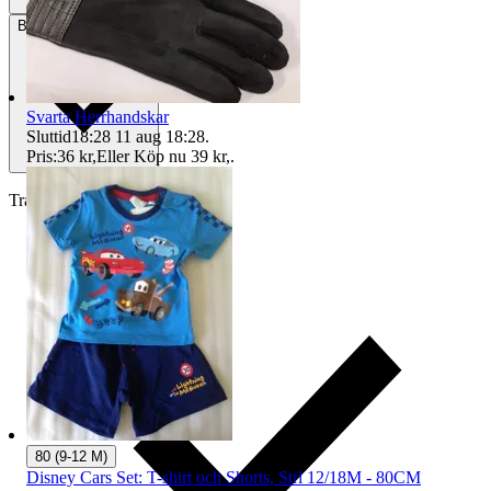
Betalning
Via Tradera
Svarta Herrhandskar
Sluttid
18:28
11 aug 18:28
.
Pris:
36 kr
,
Eller Köp nu
39 kr
,
.
Traderas köparskydd
80 (9-12 M)
Disney Cars Set: T-shirt och Shorts, Strl 12/18M - 80CM