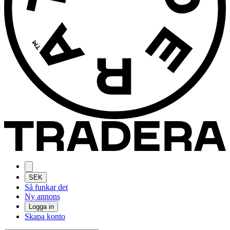
SEK
Så funkar det
Ny annons
Logga in
Skapa konto