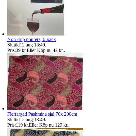
Non-drip pourers, 6-pack
Sluttid
12 aug 18:49
.
Pris:
39 kr
,
Eller Köp nu
42 kr
,
.
Flerfärgad Pashmina sjal 70x 200cm
Sluttid
12 aug 18:49
.
Pris:
119 kr
,
Eller Köp nu
129 kr
,
.