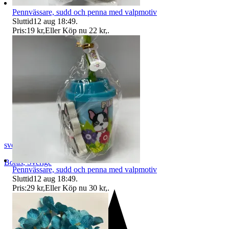
Pennvässare, sudd och penna med valpmotiv
Sluttid
12 aug 18:49
.
Pris:
19 kr
,
Eller Köp nu
22 kr
,
.
svopt1
Borås
,
Sverige
Pennvässare, sudd och penna med valpmotiv
Sluttid
12 aug 18:49
.
Pris:
29 kr
,
Eller Köp nu
30 kr
,
.