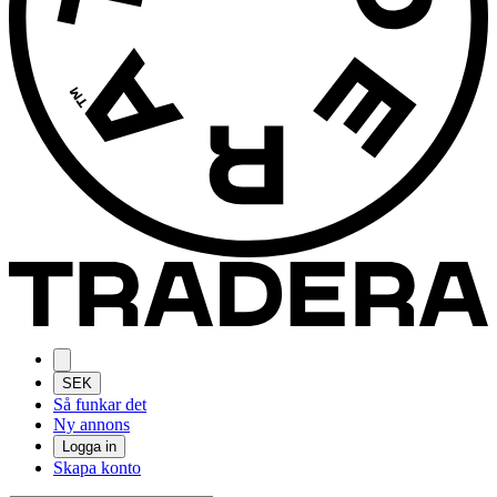
SEK
Så funkar det
Ny annons
Logga in
Skapa konto