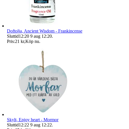
Doftolja, Ancient Wisdom - Frankincense
Sluttid
12:20
9 aug 12:20
.
Pris:
21 kr
,
Köp nu
.
Skylt, Enjoy heart - Mormor
Sluttid
12:22
9 aug 12:22
.