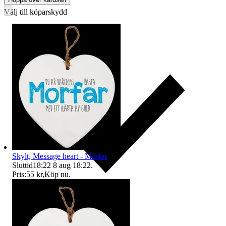
Välj till köparskydd
Skylt, Message heart - Morfar
Sluttid
18:22
8 aug 18:22
.
Pris:
55 kr
,
Köp nu
.