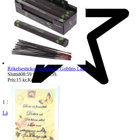
Rökelsestickor Stamford - Goblins Lair
Sluttid
08:59
9 aug 08:59
.
Pris:
15 kr
,
Köp nu
.
1 115 omdömen
Läs omdömen
Följ