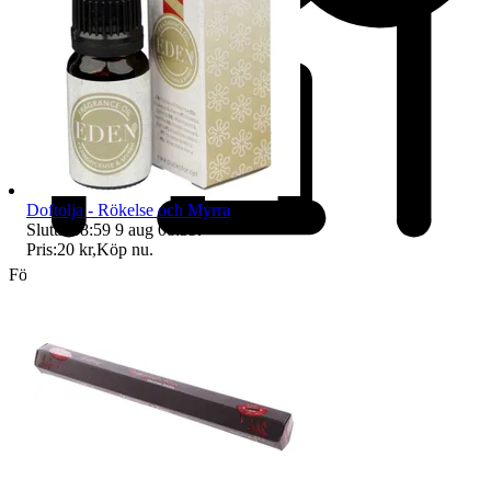
Doftolja - Rökelse och Myrra
Sluttid
08:59
9 aug 08:59
.
Pris:
20 kr
,
Köp nu
.
Företag