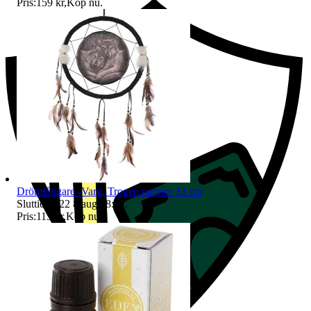
Pris:
159 kr
,
Köp nu
.
Drömfångare -Varg, Trogen partner 33 cm
Sluttid
18:22
8 aug 18:22
.
Pris:
115 kr
,
Köp nu
.