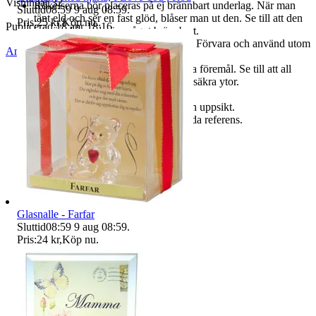
Visningar
32
Rökelserna bör placeras på ej brännbart underlag. När man
Sluttid
08:59
9 aug 08:59
.
tänt eld och ser en fast glöd, blåser man ut den. Se till att den
Pris:
25 kr
,
Köp nu
.
Publicerad
18 apr 18:16
inte är placerad nära något brännbart.
Varning:Endast för doftanvändning. Förvara och använd utom
Anmäl
Sälj liknande
räckhåll för barn och djur.
Använd på avstånd från brandfarliga föremål. Se till att all
aska faller på värmesäkra och brandsäkra ytor.
Använd i ett väl ventilerat rum.
Lämna aldrig brinnande rökelse utan uppsikt.
Behåll denna information för framtida referens.
Glasnalle - Farfar
Sluttid
08:59
9 aug 08:59
.
Pris:
24 kr
,
Köp nu
.