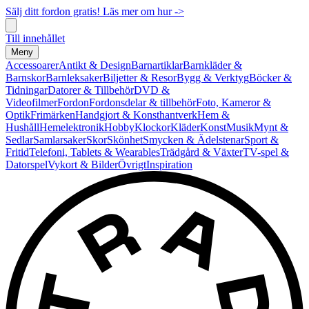
Sälj ditt fordon gratis! Läs mer om hur ->
Till innehållet
Meny
Accessoarer
Antikt & Design
Barnartiklar
Barnkläder &
Barnskor
Barnleksaker
Biljetter & Resor
Bygg & Verktyg
Böcker &
Tidningar
Datorer & Tillbehör
DVD &
Videofilmer
Fordon
Fordonsdelar & tillbehör
Foto, Kameror &
Optik
Frimärken
Handgjort & Konsthantverk
Hem &
Hushåll
Hemelektronik
Hobby
Klockor
Kläder
Konst
Musik
Mynt &
Sedlar
Samlarsaker
Skor
Skönhet
Smycken & Ädelstenar
Sport &
Fritid
Telefoni, Tablets & Wearables
Trädgård & Växter
TV-spel &
Datorspel
Vykort & Bilder
Övrigt
Inspiration