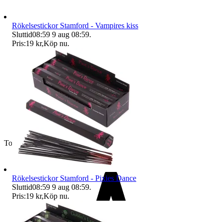
Rökelsestickor Stamford - Vampires kiss
Sluttid
08:59
9 aug 08:59
.
Pris:
19 kr
,
Köp nu
.
Toppsäljare
Rökelsestickor Stamford - Pixies Dance
Sluttid
08:59
9 aug 08:59
.
Pris:
19 kr
,
Köp nu
.