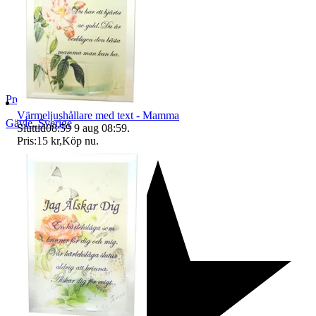
PresentmarknadenSverige
Värmeljushållare med text - Mamma
Gävle
,
Sverige
Sluttid
08:59
9 aug 08:59
.
Pris:
15 kr
,
Köp nu
.