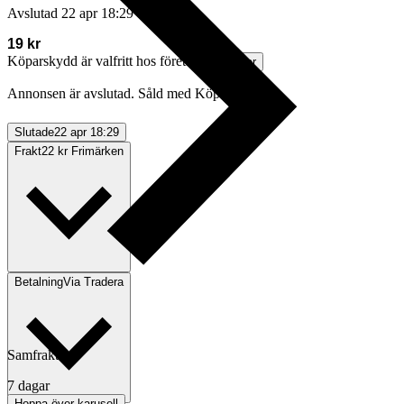
Avslutad
22 apr 18:29
19 kr
Köparskydd är valfritt hos företag.
Läs mer
Annonsen är avslutad. Såld med Köp nu.
Slutade
22 apr 18:29
Frakt
22 kr Frimärken
Betalning
Via Tradera
Samfrakt
7 dagar
Hoppa över karusell