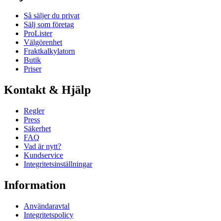
Så säljer du privat
Sälj som företag
ProLister
Välgörenhet
Fraktkalkylatorn
Butik
Priser
Kontakt & Hjälp
Regler
Press
Säkerhet
FAQ
Vad är nytt?
Kundservice
Integritetsinställningar
Information
Användaravtal
Integritetspolicy