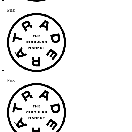
Pris:
.
Pris:
.