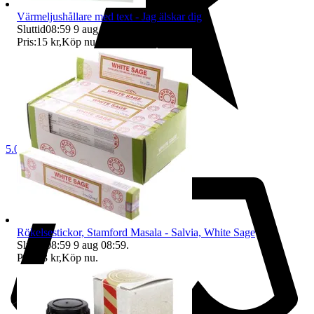
Värmeljushållare med text - Jag älskar dig
Sluttid
08:59
9 aug 08:59
.
Pris:
15 kr
,
Köp nu
.
5.0
Rökelsestickor, Stamford Masala - Salvia, White Sage
Sluttid
08:59
9 aug 08:59
.
Pris:
23 kr
,
Köp nu
.