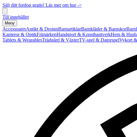
Sälj ditt fordon gratis! Läs mer om hur ->
Till innehållet
Meny
Accessoarer
Antikt & Design
Barnartiklar
Barnkläder & Barnskor
Barnl
Kameror & Optik
Frimärken
Handgjort & Konsthantverk
Hem & Hushå
Tablets & Wearables
Trädgård & Växter
TV-spel & Datorspel
Vykort &