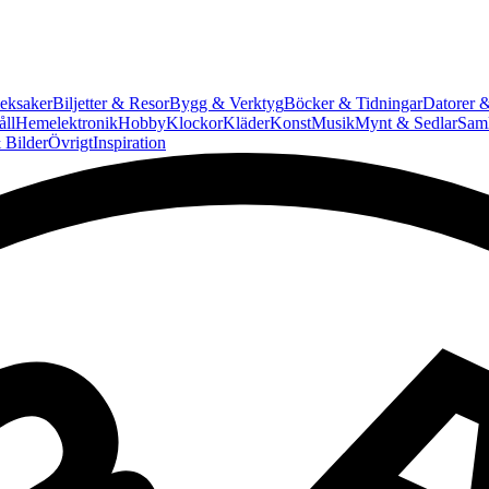
eksaker
Biljetter & Resor
Bygg & Verktyg
Böcker & Tidningar
Datorer &
ll
Hemelektronik
Hobby
Klockor
Kläder
Konst
Musik
Mynt & Sedlar
Saml
 Bilder
Övrigt
Inspiration