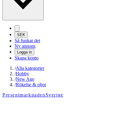
SEK
Så funkar det
Ny annons
Logga in
Skapa konto
/
Alla kategorier
/
Hobby
/
New Age
/
Rökelse & oljor
PresentmarknadenSverige