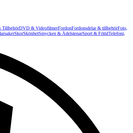
 Tillbehör
DVD & Videofilmer
Fordon
Fordonsdelar & tillbehör
Foto,
arsaker
Skor
Skönhet
Smycken & Ädelstenar
Sport & Fritid
Telefoni,