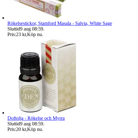
Rökelsestickor, Stamford Masala - Salvia, White Sage
Sluttid
9 aug 08:59
.
Pris:
23 kr
,
Köp nu
.
Doftolja - Rökelse och Myrra
Sluttid
9 aug 08:59
.
Pris:
20 kr
,
Köp nu
.