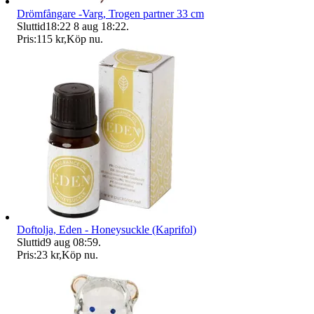
Drömfångare -Varg, Trogen partner 33 cm
Sluttid
18:22
8 aug 18:22
.
Pris:
115 kr
,
Köp nu
.
Doftolja, Eden - Honeysuckle (Kaprifol)
Sluttid
9 aug 08:59
.
Pris:
23 kr
,
Köp nu
.