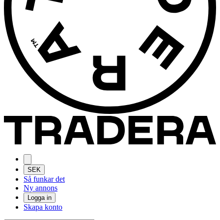
SEK
Så funkar det
Ny annons
Logga in
Skapa konto