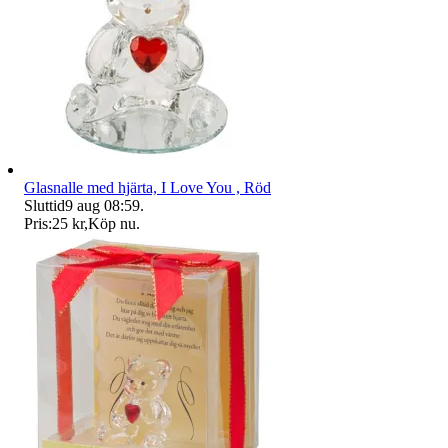
Glasnalle med hjärta, I Love You , Röd
Sluttid
9 aug 08:59
.
Pris:
25 kr
,
Köp nu
.