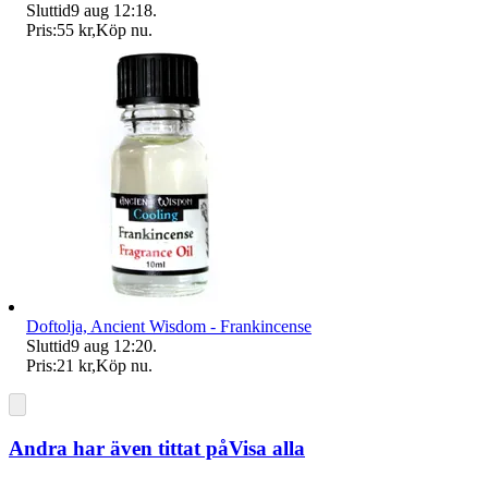
Sluttid
9 aug 12:18
.
Pris:
55 kr
,
Köp nu
.
Doftolja, Ancient Wisdom - Frankincense
Sluttid
9 aug 12:20
.
Pris:
21 kr
,
Köp nu
.
Andra har även tittat på
Visa alla