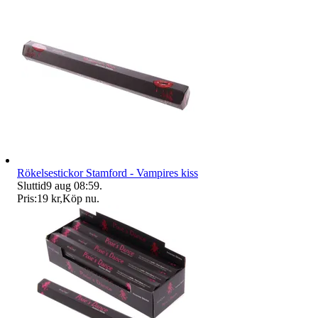
Rökelsestickor Stamford - Vampires kiss
Sluttid
9 aug 08:59
.
Pris:
19 kr
,
Köp nu
.