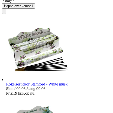
7 dagar
Hoppa över karusell
Rökelsestickor Stamford - White musk
Sluttid
09:06
8 aug 09:06
.
Pris:
19 kr
,
Köp nu
.