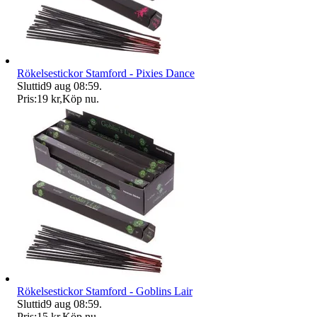
Rökelsestickor Stamford - Pixies Dance
Sluttid
9 aug 08:59
.
Pris:
19 kr
,
Köp nu
.
Rökelsestickor Stamford - Goblins Lair
Sluttid
9 aug 08:59
.
Pris:
15 kr
,
Köp nu
.