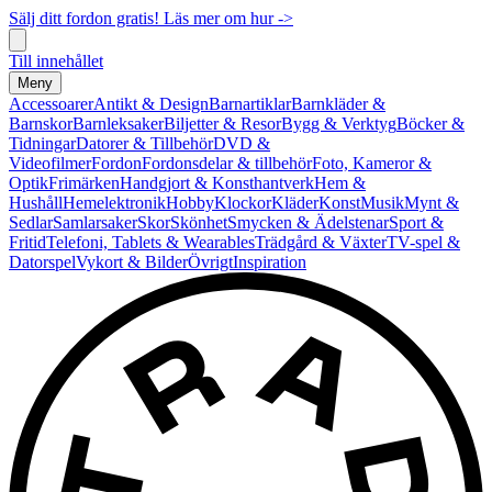
Sälj ditt fordon gratis! Läs mer om hur ->
Till innehållet
Meny
Accessoarer
Antikt & Design
Barnartiklar
Barnkläder &
Barnskor
Barnleksaker
Biljetter & Resor
Bygg & Verktyg
Böcker &
Tidningar
Datorer & Tillbehör
DVD &
Videofilmer
Fordon
Fordonsdelar & tillbehör
Foto, Kameror &
Optik
Frimärken
Handgjort & Konsthantverk
Hem &
Hushåll
Hemelektronik
Hobby
Klockor
Kläder
Konst
Musik
Mynt &
Sedlar
Samlarsaker
Skor
Skönhet
Smycken & Ädelstenar
Sport &
Fritid
Telefoni, Tablets & Wearables
Trädgård & Växter
TV-spel &
Datorspel
Vykort & Bilder
Övrigt
Inspiration