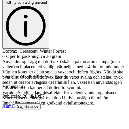
Helt ny och aldrig använd
Doftvax, Creascent, Winter Forrest
6 st per förpackning, ca 30 gram
Användning: Lägg ditt doftvax i skålen på din aromalampa (utan
vatten) och placera ett vanligt värmeljus med 2-4 tim brinntid under.
Värmen kommer då att smälta vaxet och doften frigörs. När du ska
Objektnr
742 062 050
byta eller ta bort ditt doftvax låter du vaxet svalna och stelna, tryck
sedan ut det för avlägsna det från skålen, vaxet kan användas igen
Visningar
22
tills dess att du känner att doften försvunnit.
Varning:Skadliga långtidsaffekter för vattenlevande organismer.
Publicerad
26 jul 10:57
Kan orsaka en allergisk reaktion.Undvik utsläpp till miljön.
Innehållet lämnas till en godkänd avfallsmottagare.
Anmäl
Sälj liknande