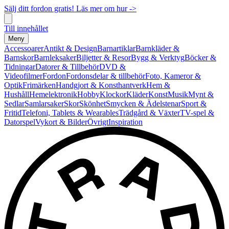
Sälj ditt fordon gratis! Läs mer om hur ->
Till innehållet
Meny
Accessoarer
Antikt & Design
Barnartiklar
Barnkläder &
Barnskor
Barnleksaker
Biljetter & Resor
Bygg & Verktyg
Böcker &
Tidningar
Datorer & Tillbehör
DVD &
Videofilmer
Fordon
Fordonsdelar & tillbehör
Foto, Kameror &
Optik
Frimärken
Handgjort & Konsthantverk
Hem &
Hushåll
Hemelektronik
Hobby
Klockor
Kläder
Konst
Musik
Mynt &
Sedlar
Samlarsaker
Skor
Skönhet
Smycken & Ädelstenar
Sport &
Fritid
Telefoni, Tablets & Wearables
Trädgård & Växter
TV-spel &
Datorspel
Vykort & Bilder
Övrigt
Inspiration