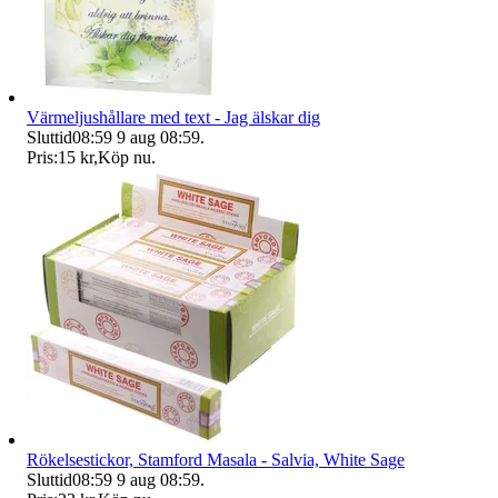
Värmeljushållare med text - Jag älskar dig
Sluttid
08:59
9 aug 08:59
.
Pris:
15 kr
,
Köp nu
.
Rökelsestickor, Stamford Masala - Salvia, White Sage
Sluttid
08:59
9 aug 08:59
.