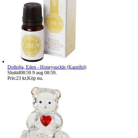
Doftolja, Eden - Honeysuckle (Kaprifol)
Sluttid
08:59
9 aug 08:59
.
Pris:
23 kr
,
Köp nu
.