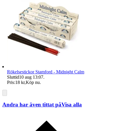
Rökelsestickor Stamford - Midnight Calm
Sluttid
10 aug 13:07
.
Pris:
18 kr
,
Köp nu
.
Andra har även tittat på
Visa alla