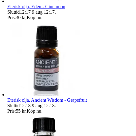
Eterisk olja, Eden - Cinnamon
Sluttid
12:17
9 aug 12:17
.
Pris:
30 kr
,
Köp nu
.
Eterisk olja, Ancient Wisdom - Grapefruit
Sluttid
12:18
9 aug 12:18
.
Pris:
55 kr
,
Köp nu
.