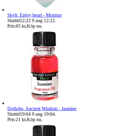
Skylt, Enjoy heart - Mormor
Sluttid
12:22
9 aug 12:22
.
Pris:
65 kr
,
Köp nu
.
Doftolja, Ancient Wisdom - Jasmine
Sluttid
19:04
9 aug 19:04
.
Pris:
21 kr
,
Köp nu
.