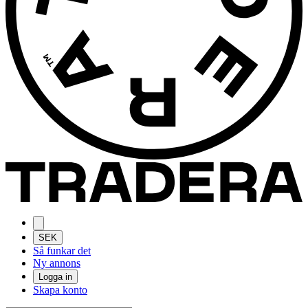
SEK
Så funkar det
Ny annons
Logga in
Skapa konto