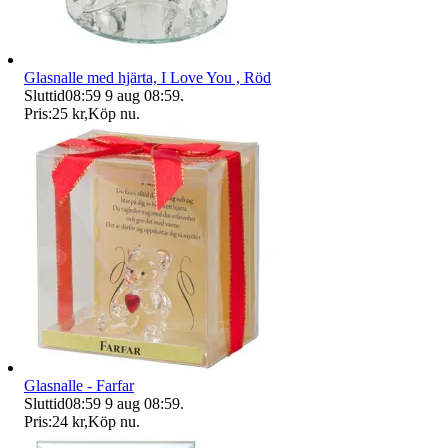
Glasnalle med hjärta, I Love You , Röd
Sluttid
08:59
9 aug 08:59
.
Pris:
25 kr
,
Köp nu
.
Glasnalle - Farfar
Sluttid
08:59
9 aug 08:59
.
Pris:
24 kr
,
Köp nu
.