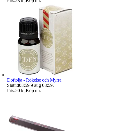
Pris:
23 kr
,
Köp nu
.
Doftolja - Rökelse och Myrra
Sluttid
08:59
9 aug 08:59
.
Pris:
20 kr
,
Köp nu
.