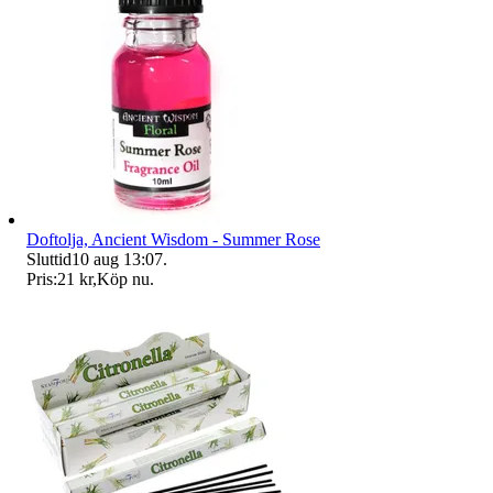
Doftolja, Ancient Wisdom - Summer Rose
Sluttid
10 aug 13:07
.
Pris:
21 kr
,
Köp nu
.