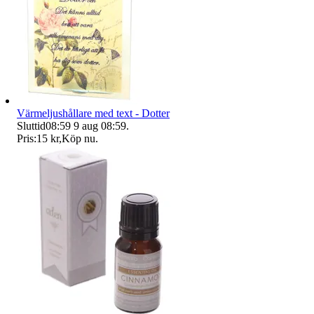
Värmeljushållare med text - Dotter
Sluttid
08:59
9 aug 08:59
.
Pris:
15 kr
,
Köp nu
.