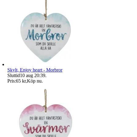
Skylt, Enjoy heart - Morbror
Sluttid
10 aug 20:39
.
Pris:
65 kr
,
Köp nu
.