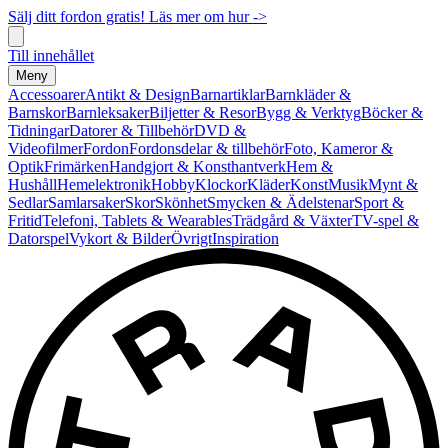
Sälj ditt fordon gratis! Läs mer om hur ->
Till innehållet
Meny
Accessoarer
Antikt & Design
Barnartiklar
Barnkläder &
Barnskor
Barnleksaker
Biljetter & Resor
Bygg & Verktyg
Böcker &
Tidningar
Datorer & Tillbehör
DVD &
Videofilmer
Fordon
Fordonsdelar & tillbehör
Foto, Kameror &
Optik
Frimärken
Handgjort & Konsthantverk
Hem &
Hushåll
Hemelektronik
Hobby
Klockor
Kläder
Konst
Musik
Mynt &
Sedlar
Samlarsaker
Skor
Skönhet
Smycken & Ädelstenar
Sport &
Fritid
Telefoni, Tablets & Wearables
Trädgård & Växter
TV-spel &
Datorspel
Vykort & Bilder
Övrigt
Inspiration