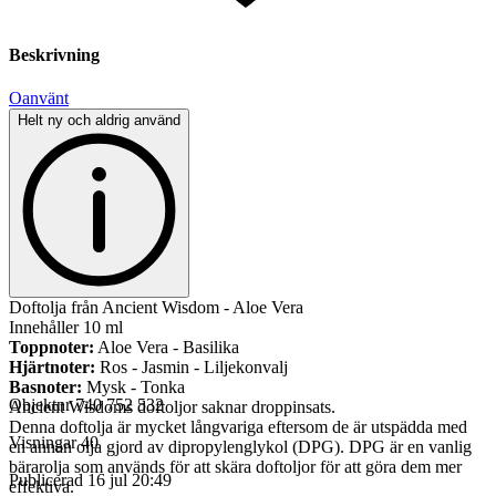
Beskrivning
Oanvänt
Helt ny och aldrig använd
Doftolja från Ancient Wisdom - Aloe Vera
Innehåller 10 ml
Toppnoter:
Aloe Vera - Basilika
Hjärtnoter:
Ros - Jasmin - Liljekonvalj
Basnoter:
Mysk - Tonka
Objektnr
740 752 532
Ancient Wisdoms doftoljor saknar droppinsats.
Denna doftolja är mycket långvariga eftersom de är utspädda med
Visningar
40
en annan olja gjord av dipropylenglykol (DPG). DPG är en vanlig
bärarolja som används för att skära doftoljor för att göra dem mer
Publicerad
16 jul 20:49
effektiva.