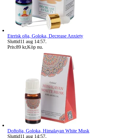
Eterisk olja, Goloka, Decrease Anxiety
Sluttid
11 aug 14:57
.
Pris:
89 kr
,
Köp nu
.
Doftolja, Goloka, Himalayan White Musk
Sluttid
11 aug 14:57
.