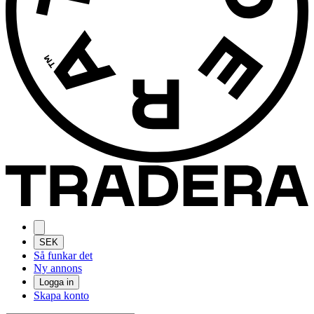
SEK
Så funkar det
Ny annons
Logga in
Skapa konto