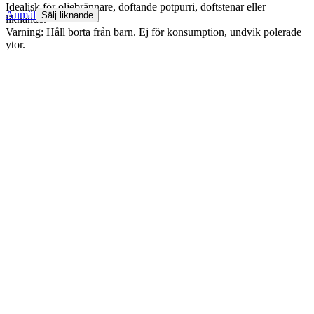
Idealisk för oljebrännare, doftande potpurri, doftstenar eller
Anmäl
Sälj liknande
liknande.
Varning: Håll borta från barn. Ej för konsumption, undvik polerade
ytor.