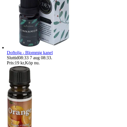
Doftolja - Blommig kanel
Sluttid
08:33
7 aug 08:33
.
Pris:
19 kr
,
Köp nu
.