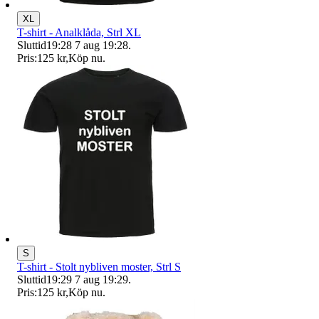
XL
T-shirt - Analklåda, Strl XL
Sluttid
19:28
7 aug 19:28
.
Pris:
125 kr
,
Köp nu
.
S
T-shirt - Stolt nybliven moster, Strl S
Sluttid
19:29
7 aug 19:29
.
Pris:
125 kr
,
Köp nu
.