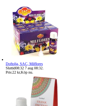
Doftolja, SAC, Milflores
Sluttid
08:32
7 aug 08:32
.
Pris:
22 kr
,
Köp nu
.