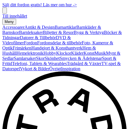
Sälj ditt fordon gratis! Läs mer om hur ->
Till innehållet
Meny
Accessoarer
Antikt & Design
Barnartiklar
Barnkläder &
Barnskor
Barnleksaker
Biljetter & Resor
Bygg & Verktyg
Böcker &
Tidningar
Datorer & Tillbehör
DVD &
Videofilmer
Fordon
Fordonsdelar & tillbehör
Foto, Kameror &
Optik
Frimärken
Handgjort & Konsthantverk
Hem &
Hushåll
Hemelektronik
Hobby
Klockor
Kläder
Konst
Musik
Mynt &
Sedlar
Samlarsaker
Skor
Skönhet
Smycken & Ädelstenar
Sport &
Fritid
Telefoni, Tablets & Wearables
Trädgård & Växter
TV-spel &
Datorspel
Vykort & Bilder
Övrigt
Inspiration