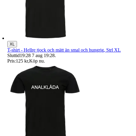
XL
T-shirt - Hellre tjock och mätt än smal och hungrig, Strl XL
Sluttid
19:28
7 aug 19:28
.
Pris:
125 kr
,
Köp nu
.