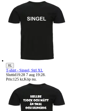
XL
T-shirt - Singel, Strl XL
Sluttid
19:28
7 aug 19:28
.
Pris:
125 kr
,
Köp nu
.