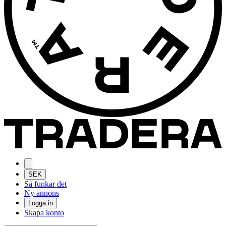
SEK
Så funkar det
Ny annons
Logga in
Skapa konto