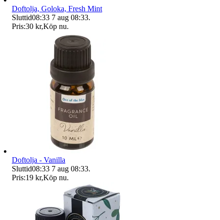
Doftolja, Goloka, Fresh Mint
Sluttid
08:33
7 aug 08:33
.
Pris:
30 kr
,
Köp nu
.
Doftolja - Vanilla
Sluttid
08:33
7 aug 08:33
.
Pris:
19 kr
,
Köp nu
.