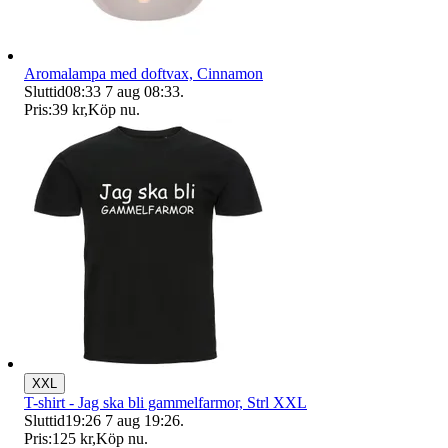
Aromalampa med doftvax, Cinnamon
Sluttid
08:33
7 aug 08:33
.
Pris:
39 kr
,
Köp nu
.
XXL
T-shirt - Jag ska bli gammelfarmor, Strl XXL
Sluttid
19:26
7 aug 19:26
.
Pris:
125 kr
,
Köp nu
.