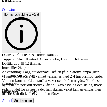
Beskrivning
Oanvänt
Helt ny och aldrig använd
Doftvax från Heart & Home, Bamboo
Toppnot: Aloe, Hjärtnot: Grön bambu, Basnot: Doftviska
Dofttid upp till 12 timmar.
Innehåller 26 gram
Användning: Lägg ditt doftvax i skålen på din aromalampa (utan
Objektnr
740 752 519
vatten) och placera ett vanligt värmeljus med 2-4 tim brinntid under.
Värmen kommer då att smälta vaxet och doften frigörs. När du ska
Visningar
32
byta eller ta bort ditt doftvax låter du vaxet svalna och stelna, tryck
sedan ut det för avlägsna det från skålen, vaxet kan användas igen
Publicerad
16 jul 20:49
tills dess att du känner att doften försvunnit.
Anmäl
Sälj liknande