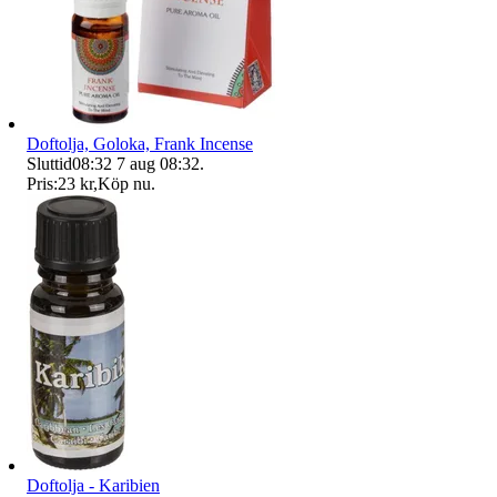
Doftolja, Goloka, Frank Incense
Sluttid
08:32
7 aug 08:32
.
Pris:
23 kr
,
Köp nu
.
Doftolja - Karibien