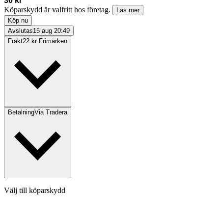
30 kr
Köparskydd är valfritt hos företag.
Läs mer
Köp nu
Avslutas
15 aug 20:49
Frakt
22 kr Frimärken
Betalning
Via Tradera
Välj till köparskydd