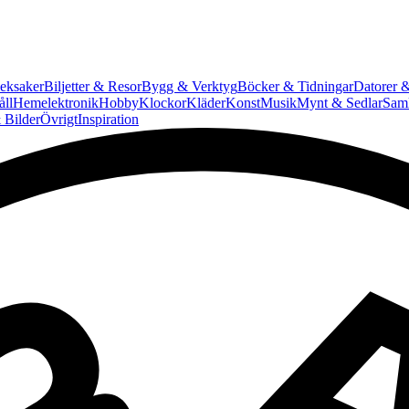
eksaker
Biljetter & Resor
Bygg & Verktyg
Böcker & Tidningar
Datorer &
ll
Hemelektronik
Hobby
Klockor
Kläder
Konst
Musik
Mynt & Sedlar
Saml
 Bilder
Övrigt
Inspiration