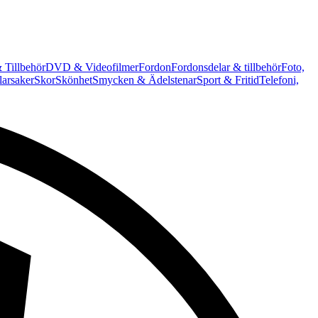
 Tillbehör
DVD & Videofilmer
Fordon
Fordonsdelar & tillbehör
Foto,
arsaker
Skor
Skönhet
Smycken & Ädelstenar
Sport & Fritid
Telefoni,