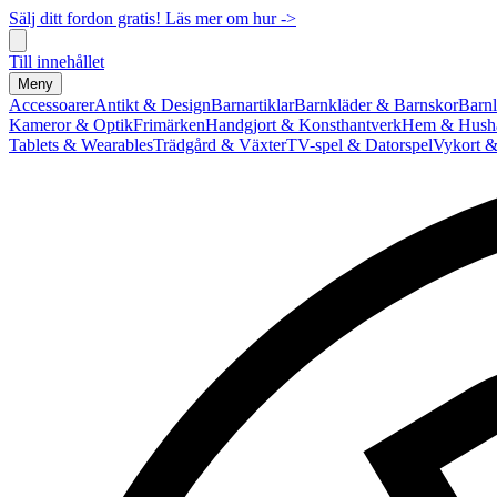
Sälj ditt fordon gratis! Läs mer om hur ->
Till innehållet
Meny
Accessoarer
Antikt & Design
Barnartiklar
Barnkläder & Barnskor
Barnl
Kameror & Optik
Frimärken
Handgjort & Konsthantverk
Hem & Hushå
Tablets & Wearables
Trädgård & Växter
TV-spel & Datorspel
Vykort &