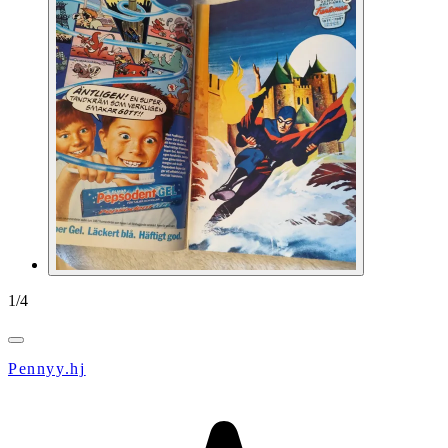
1
/
4
Pennyy.hj