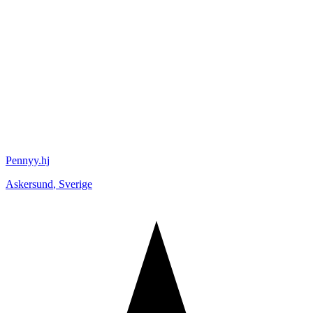
Pennyy.hj
Askersund
,
Sverige