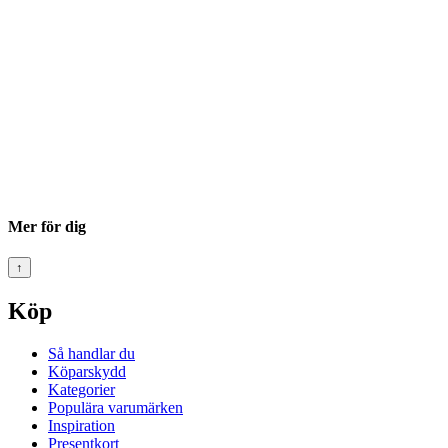
Mer för dig
↑
Köp
Så handlar du
Köparskydd
Kategorier
Populära varumärken
Inspiration
Presentkort