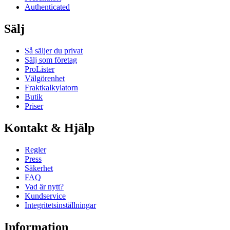
Authenticated
Sälj
Så säljer du privat
Sälj som företag
ProLister
Välgörenhet
Fraktkalkylatorn
Butik
Priser
Kontakt & Hjälp
Regler
Press
Säkerhet
FAQ
Vad är nytt?
Kundservice
Integritetsinställningar
Information