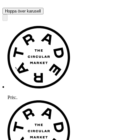
Hoppa över karusell
Pris:
.