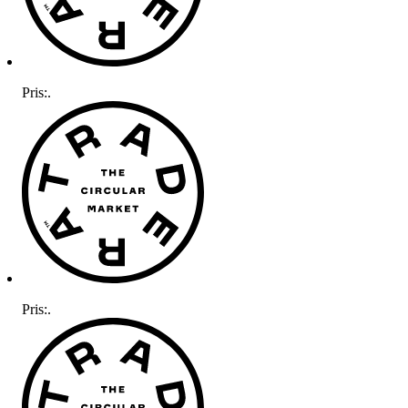
Pris:
.
Pris:
.