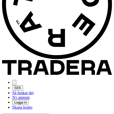
SEK
Så funkar det
Ny annons
Logga in
Skapa konto