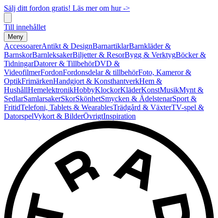
Sälj ditt fordon gratis! Läs mer om hur ->
Till innehållet
Meny
Accessoarer
Antikt & Design
Barnartiklar
Barnkläder &
Barnskor
Barnleksaker
Biljetter & Resor
Bygg & Verktyg
Böcker &
Tidningar
Datorer & Tillbehör
DVD &
Videofilmer
Fordon
Fordonsdelar & tillbehör
Foto, Kameror &
Optik
Frimärken
Handgjort & Konsthantverk
Hem &
Hushåll
Hemelektronik
Hobby
Klockor
Kläder
Konst
Musik
Mynt &
Sedlar
Samlarsaker
Skor
Skönhet
Smycken & Ädelstenar
Sport &
Fritid
Telefoni, Tablets & Wearables
Trädgård & Växter
TV-spel &
Datorspel
Vykort & Bilder
Övrigt
Inspiration