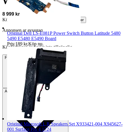
Win11
8 999 kr
Köparskydd är valfritt hos företag.
Läs mer
Annonsen är avslutad
Original Dell LS-E081P Power Switch Button Latitude 5480
5490 E5480 E5490 Board
Pris:
189 kr
,
Köp nu
.
Köpförfrågan är tyvärr inte tillgänglig.
Frakt
89 kr DSV
Avhämtning
Bunkeflostrand, Sverige
Original Microsoft L R Speakers Set X933421-004 X945627-
001 Surface Pro 4 1724