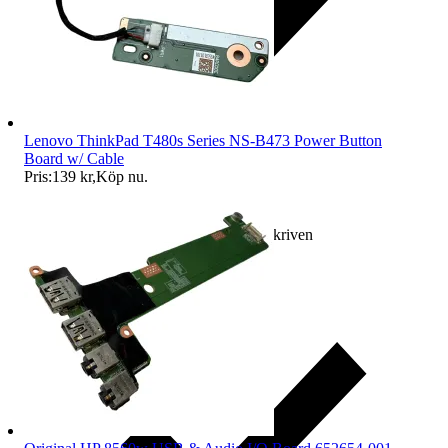
Lenovo ThinkPad T480s Series NS-B473 Power Button
Board w/ Cable
Pris:
139 kr
,
Köp nu
.
Ersättning om varan inte är som beskriven