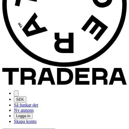
SEK
Så funkar det
Ny annons
Logga in
Skapa konto