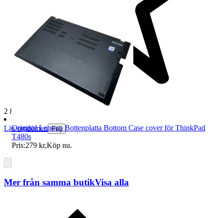
2 888 omdömen
Original Lenovo Bottenplatta Bottom Case cover för ThinkPad
Läs omdömen
Följ
T480s
Pris:
279 kr
,
Köp nu
.
Mer från samma butik
Visa alla