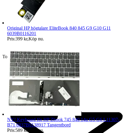
Original HP högtalare EliteBook 840 845 G9 G10 G11
6039B0116201
Pris:
399 kr
,
Köp nu
.
Toppsäljare
NY! Keyboard för HP Zbook 745 840 14u G5 G6 L11307-
B71 6037B0138917 Tangentbord
Pris:
589 kr
,
Köp nu
.