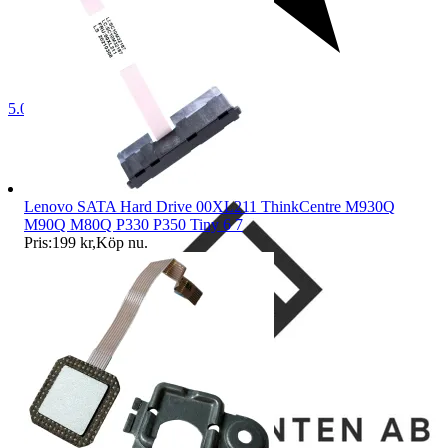
5.0
Lenovo SATA Hard Drive 00XL211 ThinkCentre M930Q
M90Q M80Q P330 P350 Tiny 6 7
Pris:
199 kr
,
Köp nu
.