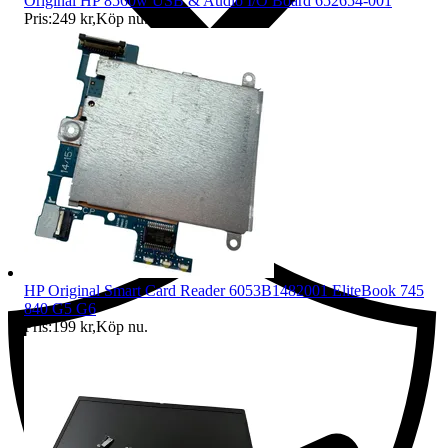
Original HP 8560w USB & Audio I/O Board 652654-001
Pris:
249 kr
,
Köp nu
.
Ersättning om du inte får din vara
HP Original Smart Card Reader 6053B1482001 EliteBook 745
840 G5 G6
Pris:
199 kr
,
Köp nu
.