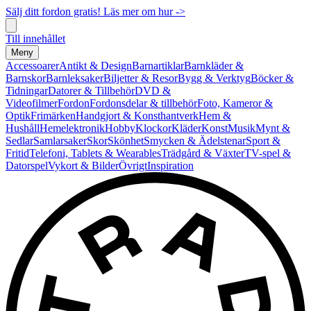
Sälj ditt fordon gratis! Läs mer om hur ->
Till innehållet
Meny
Accessoarer
Antikt & Design
Barnartiklar
Barnkläder &
Barnskor
Barnleksaker
Biljetter & Resor
Bygg & Verktyg
Böcker &
Tidningar
Datorer & Tillbehör
DVD &
Videofilmer
Fordon
Fordonsdelar & tillbehör
Foto, Kameror &
Optik
Frimärken
Handgjort & Konsthantverk
Hem &
Hushåll
Hemelektronik
Hobby
Klockor
Kläder
Konst
Musik
Mynt &
Sedlar
Samlarsaker
Skor
Skönhet
Smycken & Ädelstenar
Sport &
Fritid
Telefoni, Tablets & Wearables
Trädgård & Växter
TV-spel &
Datorspel
Vykort & Bilder
Övrigt
Inspiration