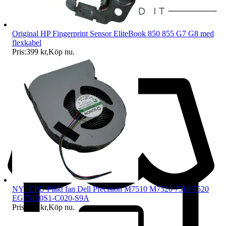
Original HP Fingerprint Sensor EliteBook 850 855 G7 G8 med
flexkabel
Pris:
399 kr
,
Köp nu
.
NY! CPU Fläkt fan Dell Precision M7510 M7520 7510 7520
EG75150S1-C020-S9A
Pris:
379 kr
,
Köp nu
.