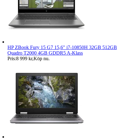
HP ZBook Fury 15 G7 15,6" i7-10850H 32GB 512GB
Quadro T2000 4GB GDDR5 A-Klass
Pris:
8 999 kr
,
Köp nu
.