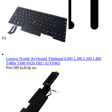
Företag
Lenovo Nordic Keyboard Thinkpad E490 L380 L390 L480
T480s T490 P43S FRU 01YP465
Pris:
589 kr
,
Köp nu
.