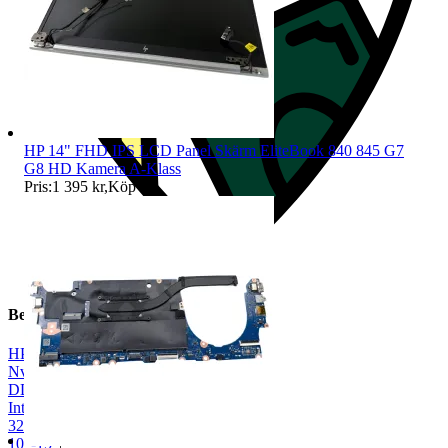
HP 14" FHD IPS LCD Panel Skärm EliteBook 840 845 G7
G8 HD Kamera A-Klass
Pris:
1 395 kr
,
Köp nu
.
Beskrivning
HP
|
Nvidia
|
DDR4
|
Intel
|
32 GB
|
10"-15"
|