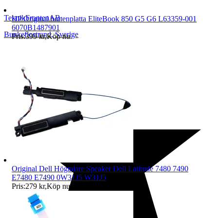
TeknikFrontenAB
HP Original bottenplatta EliteBook 850 G5 G6 L63359-001
6070B1487901
Bunkeflostrand
,
Sverige
Pris:
399 kr
,
Köp nu
.
Original Dell Högtalare Speaker Dell Latitude 7480 7490
E7480 E7490 0W31J5 W31J5
Pris:
279 kr
,
Köp nu
.