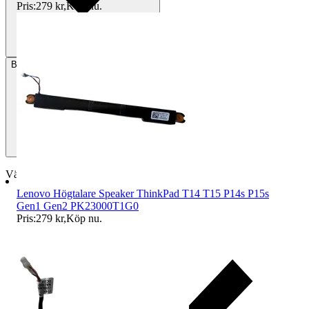
Pris:
279 kr
,
Köp nu
.
Betalning
Via Tradera
Välj till köparskydd
Lenovo Högtalare Speaker ThinkPad T14 T15 P14s P15s
Gen1 Gen2 PK23000T1G0
Pris:
279 kr
,
Köp nu
.