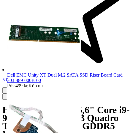
Dell EMC Unity XT Dual M.2 SATA SSD Riser Board Card
5.0
303-489-000B-00
Pris:
499 kr
,
Köp nu
.
HP Zbook 15 G6 15,6" Core i9-
9880H 32GB 512GB Quadro
T2000 Max-Q 4GB GDDR5