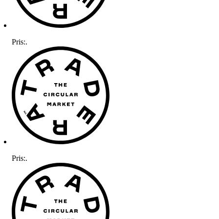
Pris:
.
Pris:
.