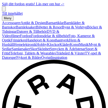
Sälj ditt fordon gratis! Läs mer om hur ->
Till innehållet
Meny
Accessoarer
Antikt & Design
Barnartiklar
Barnkläder &
Barnskor
Barnleksaker
Biljetter & Resor
Bygg & Verktyg
Böcker &
Tidningar
Datorer & Tillbehör
DVD &
Videofilmer
Fordon
Fordonsdelar & tillbehör
Foto, Kameror &
Optik
Frimärken
Handgjort & Konsthantverk
Hem &
Hushåll
Hemelektronik
Hobby
Klockor
Kläder
Konst
Musik
Mynt &
Sedlar
Samlarsaker
Skor
Skönhet
Smycken & Ädelstenar
Sport &
Fritid
Telefoni, Tablets & Wearables
Trädgård & Växter
TV-spel &
Datorspel
Vykort & Bilder
Övrigt
Inspiration