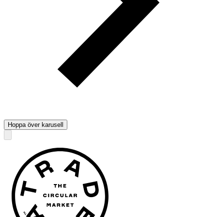
Hoppa över karusell