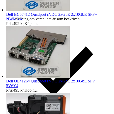
Dell BC57412 Quadport rNDC 2xGbE 2x10GbE SFP+
NWMNX
Ersättning om varan inte är som beskriven
Pris:
495 kr
,
Köp nu
.
Dell QL41264 Quadport rNDC 2xGbE 2x10GbE SFP+
5V6Y4
Pris:
495 kr
,
Köp nu
.