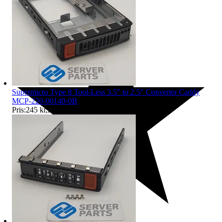
Supermicro Type 8 Tool-Less 3.5" to 2.5" Converter Caddy
MCP-220-00140-0B
Pris:
245 kr
,
Köp nu
.