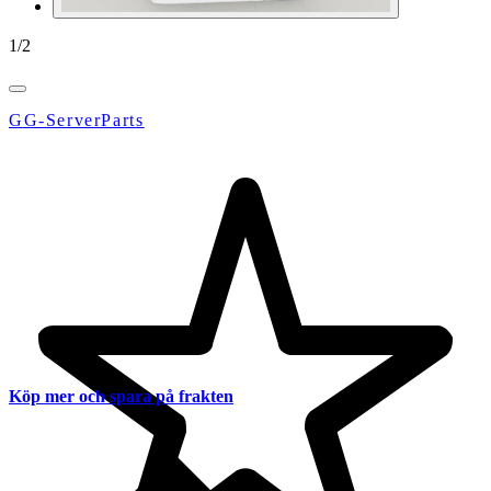
1
/
2
GG-ServerParts
Köp mer och spara på frakten