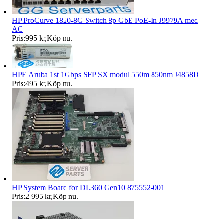
HP ProCurve 1820-8G Switch 8p GbE PoE-In J9979A med
AC
Pris:
995 kr
,
Köp nu
.
HPE Aruba 1st 1Gbps SFP SX modul 550m 850nm J4858D
Pris:
495 kr
,
Köp nu
.
HP System Board for DL360 Gen10 875552-001
Pris:
2 995 kr
,
Köp nu
.