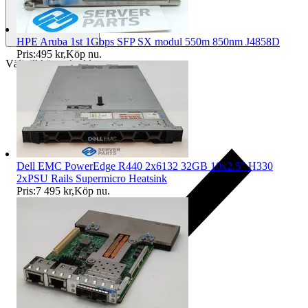
HPE Aruba 1st 1Gbps SFP SX modul 550m 850nm J4858D
Pris:
495 kr
,
Köp nu
.
Välj till köparskydd
Dell EMC PowerEdge R440 2x6132 32GB 10x2.5" H330
2xPSU Rails Supermicro Heatsink
Pris:
7 495 kr
,
Köp nu
.