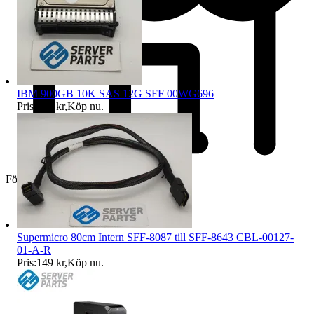
IBM 900GB 10K SAS 12G SFF 00WG696
Pris:
995 kr
,
Köp nu
.
Företag
Supermicro 80cm Intern SFF-8087 till SFF-8643 CBL-00127-
01-A-R
Pris:
149 kr
,
Köp nu
.