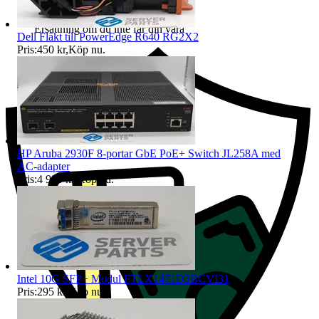
Ersättning om du inte får din vara
Dell Fläkt till PowerEdge R640 RG2X2
Pris:
450 kr
,
Köp nu
.
HP Aruba 2930F 8-portar GbE PoE+ Switch JL258A med
AC-adapter
Pris:
4 995 kr
,
Köp nu
.
Intel 10G SFP+ Modul FTLX1471D3BCVI31
Pris:
295 kr
,
Köp nu
.