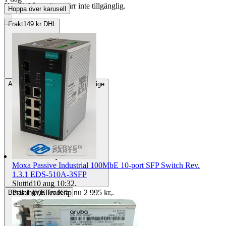
Köpförfrågan är tyvärr inte tillgänglig.
Hoppa över karusell
Frakt
149 kr DHL
Avhämtning
Klavreström, Sverige
Moxa Passive Industrial 100MbE 10-port SFP Switch Rev.
1.3.1 EDS-510A-3SFP
Sluttid
10 aug 10:32
.
Pris:
1 kr
,
Eller Köp nu
2 995 kr
,
.
Betalning
Via Tradera