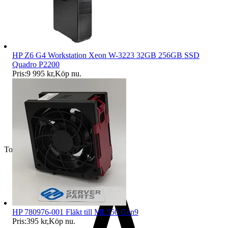
HP Z6 G4 Workstation Xeon W-3223 32GB 256GB SSD
Quadro P2200
Pris:
9 995 kr
,
Köp nu
.
Toppsäljare
HP 780976-001 Fläkt till ML350 Gen9
Pris:
395 kr
,
Köp nu
.