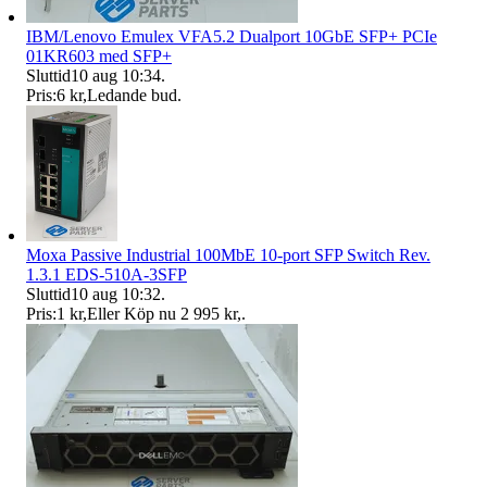
IBM/Lenovo Emulex VFA5.2 Dualport 10GbE SFP+ PCIe
01KR603 med SFP+
Sluttid
10 aug 10:34
.
Pris:
6 kr
,
Ledande bud
.
Moxa Passive Industrial 100MbE 10-port SFP Switch Rev.
1.3.1 EDS-510A-3SFP
Sluttid
10 aug 10:32
.
Pris:
1 kr
,
Eller Köp nu
2 995 kr
,
.