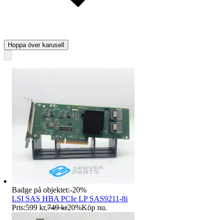
Hoppa över karusell
Badge på objektet:
-
20
%
LSI SAS HBA PCIe LP SAS9211-8i
Pris:
599 kr
,
749 kr
20
%
Köp nu
.