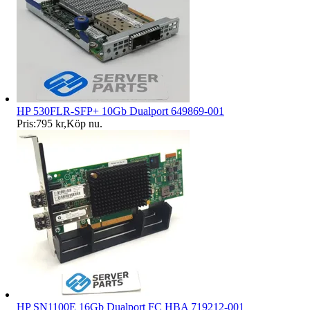
HP 530FLR-SFP+ 10Gb Dualport 649869-001
Pris:
795 kr
,
Köp nu
.
HP SN1100E 16Gb Dualport FC HBA 719212-001