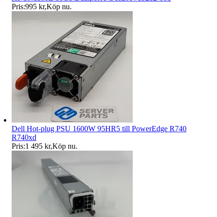
Pris:
995 kr
,
Köp nu
.
Dell Hot-plug PSU 1600W 95HR5 till PowerEdge R740
R740xd
Pris:
1 495 kr
,
Köp nu
.