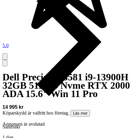
5.0
Dell Precision 3581 i9-13900H
32GB 512GB Nvme RTX 2000
ADA 15.6" Win 11 Pro
14 995 kr
Köparskydd är valfritt hos företag.
Läs mer
Annonsen är avslutad
Samfrakt
1 dag