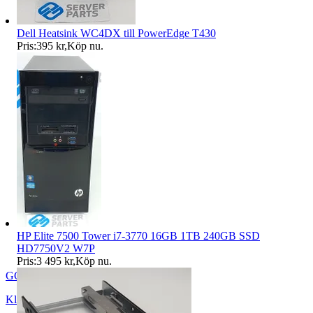
Dell Heatsink WC4DX till PowerEdge T430
Pris:
395 kr
,
Köp nu
.
HP Elite 7500 Tower i7-3770 16GB 1TB 240GB SSD
HD7750V2 W7P
Pris:
3 495 kr
,
Köp nu
.
GG-ServerParts
Klavreström
,
Sverige