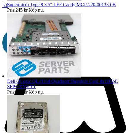
Supermicro Type 8 3.5" LFF Caddy MCP-220-00133-0B
5.0
Pris:
245 kr
,
Köp nu
.
Dell QLogic QL41164 Quadport Daughter Card 4x10GbE
SFP+ XVVY1
Pris:
995 kr
,
Köp nu
.