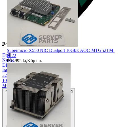
Beskrivning
Supermicro X550 NIC Dualport 10GbE AOC-MTG-i2TM-
Dell
|
NI22
Nvidia
|
Pris:
995 kr
,
Köp nu
.
DDR5
|
Intel
|
32 GB
|
10"-15"
|
Mycket gott skick
Inga eller minimala tecken på användning