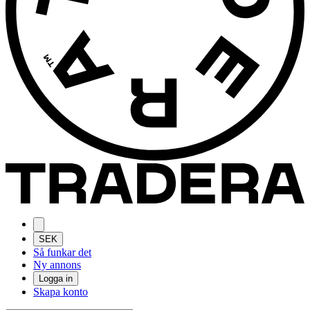
SEK
Så funkar det
Ny annons
Logga in
Skapa konto