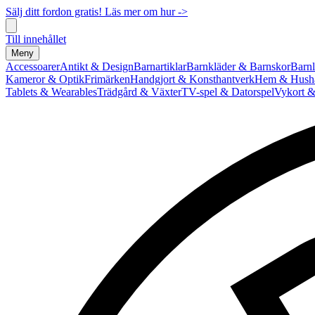
Sälj ditt fordon gratis! Läs mer om hur ->
Till innehållet
Meny
Accessoarer
Antikt & Design
Barnartiklar
Barnkläder & Barnskor
Barnl
Kameror & Optik
Frimärken
Handgjort & Konsthantverk
Hem & Hushå
Tablets & Wearables
Trädgård & Växter
TV-spel & Datorspel
Vykort &