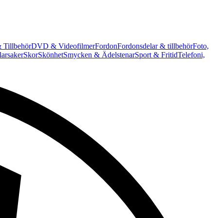
 Tillbehör
DVD & Videofilmer
Fordon
Fordonsdelar & tillbehör
Foto,
arsaker
Skor
Skönhet
Smycken & Ädelstenar
Sport & Fritid
Telefoni,