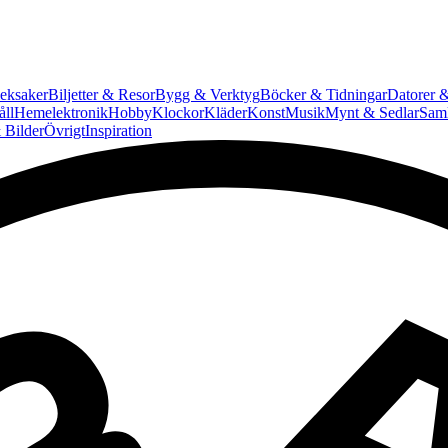
eksaker
Biljetter & Resor
Bygg & Verktyg
Böcker & Tidningar
Datorer &
ll
Hemelektronik
Hobby
Klockor
Kläder
Konst
Musik
Mynt & Sedlar
Saml
 Bilder
Övrigt
Inspiration