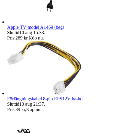
Apple TV model A1469 (beg)
Sluttid
10 aug 15:33
.
Pris:
269 kr
,
Köp nu
.
Förlängningskabel 8-pin EPS12V ha-ho
Sluttid
10 aug 21:37
.
Pris:
39 kr
,
Köp nu
.