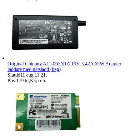
Original Chicony A11-065N1A 19V 3.42A 65W Adapter
laddare med nätsladd (beg)
Sluttid
11 aug 11:21
.
Pris:
179 kr
,
Köp nu
.