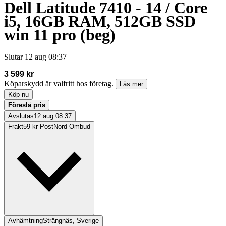
Dell Latitude 7410 - 14 / Core
i5, 16GB RAM, 512GB SSD
win 11 pro (beg)
Slutar
12 aug 08:37
3 599 kr
Köparskydd är valfritt hos företag.
Läs mer
Köp nu
Föreslå pris
Avslutas
12 aug 08:37
Frakt
59 kr PostNord Ombud
Avhämtning
Strängnäs, Sverige