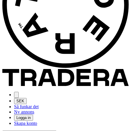
SEK
Så funkar det
Ny annons
Logga in
Skapa konto