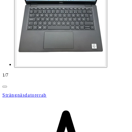
1
/
7
Strängnäsdatorerab