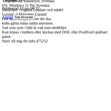
Tangentbord: Bakbelyst, Svenska
OS: Windows 11 Pro Svenska
Publicerad
13 jun 08:37
Medföljer: Original Laddare och nätdel
Garanti: 3 Månaders Garanti
Anmäl
Sälj liknande
Fint skick fungerar som det ska.
kolla gärna mina andra annonser.
Vad som syns i bild är vad som medföljer.
Kan köpas i butiken eller skickas med DHL eller PostNord spårbart
paket.
Skriv till mig för info.475232