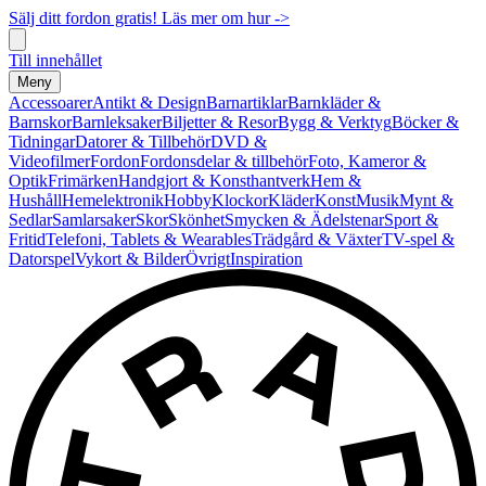
Sälj ditt fordon gratis! Läs mer om hur ->
Till innehållet
Meny
Accessoarer
Antikt & Design
Barnartiklar
Barnkläder &
Barnskor
Barnleksaker
Biljetter & Resor
Bygg & Verktyg
Böcker &
Tidningar
Datorer & Tillbehör
DVD &
Videofilmer
Fordon
Fordonsdelar & tillbehör
Foto, Kameror &
Optik
Frimärken
Handgjort & Konsthantverk
Hem &
Hushåll
Hemelektronik
Hobby
Klockor
Kläder
Konst
Musik
Mynt &
Sedlar
Samlarsaker
Skor
Skönhet
Smycken & Ädelstenar
Sport &
Fritid
Telefoni, Tablets & Wearables
Trädgård & Växter
TV-spel &
Datorspel
Vykort & Bilder
Övrigt
Inspiration