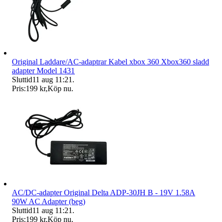
Original Laddare/AC-adaptrar Kabel xbox 360 Xbox360 sladd
adapter Model 1431
Sluttid
11 aug 11:21
.
Pris:
199 kr
,
Köp nu
.
AC/DC-adapter Original Delta ADP-30JH B - 19V 1.58A
90W AC Adapter (beg)
Sluttid
11 aug 11:21
.
Pris:
199 kr
,
Köp nu
.