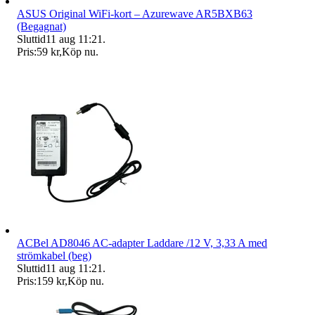
ASUS Original WiFi-kort – Azurewave AR5BXB63
(Begagnat)
Sluttid
11 aug 11:21
.
Pris:
59 kr
,
Köp nu
.
ACBel AD8046 AC-adapter Laddare /12 V, 3,33 A med
strömkabel (beg)
Sluttid
11 aug 11:21
.
Pris:
159 kr
,
Köp nu
.