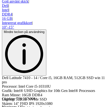
Gott använt skick
|
Dell
|
Intel
|
DDR4
|
16 GB
|
Integrerat grafikkort
|
10"-15"
Mindre tecken på användning
Dell Latitude 7410 - 14 / Core i5, 16GB RAM, 512GB SSD win 11
pro
Processor: Intel Core i5-10310U
Grafik: Intel® UHD Graphics for 10th Gen Intel® Processors
Ram Minne: 16GB DDR4
Objektnr
736 107 090
Lagring: 512GB NVMe SSD
Skärm: 14" FHD IPS 1920x1080
Visningar
135