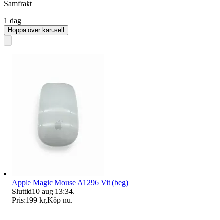
Samfrakt
1 dag
Hoppa över karusell
Apple Magic Mouse A1296 Vit (beg)
Sluttid
10 aug 13:34
.
Pris:
199 kr
,
Köp nu
.