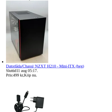
Datorlåda/Chassi/ NZXT H210 - Mini-ITX (beg)
Sluttid
11 aug 05:17
.
Pris:
499 kr
,
Köp nu
.