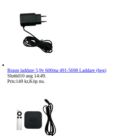
Braun laddare 5,9v 600ma 491-5698 Laddare (beg)
Sluttid
10 aug 14:49
.
Pris:
149 kr
,
Köp nu
.