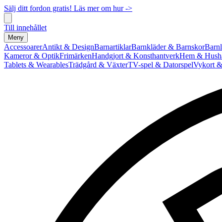
Sälj ditt fordon gratis! Läs mer om hur ->
Till innehållet
Meny
Accessoarer
Antikt & Design
Barnartiklar
Barnkläder & Barnskor
Barnl
Kameror & Optik
Frimärken
Handgjort & Konsthantverk
Hem & Hushå
Tablets & Wearables
Trädgård & Växter
TV-spel & Datorspel
Vykort &