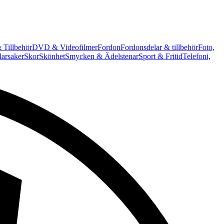
 Tillbehör
DVD & Videofilmer
Fordon
Fordonsdelar & tillbehör
Foto,
arsaker
Skor
Skönhet
Smycken & Ädelstenar
Sport & Fritid
Telefoni,