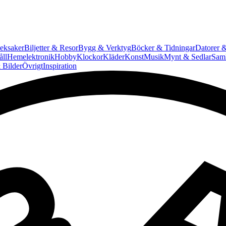
eksaker
Biljetter & Resor
Bygg & Verktyg
Böcker & Tidningar
Datorer &
ll
Hemelektronik
Hobby
Klockor
Kläder
Konst
Musik
Mynt & Sedlar
Saml
 Bilder
Övrigt
Inspiration